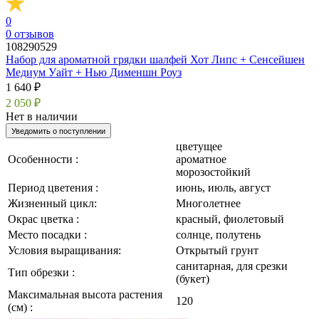
0
0
отзывов
108290529
Набор для ароматной грядки шалфей Хот Липс + Сенсейшен
Медиум Уайт + Нью Дименшн Роуз
1 640 ₽
2 050 ₽
Нет в наличии
Уведомить о поступлении
цветущее
Особенности :
ароматное
морозостойкий
Период цветения :
июнь, июль, август
Жизненный цикл:
Многолетнее
Окрас цветка :
красный, фиолетовый
Место посадки :
солнце, полутень
Условия выращивания:
Открытый грунт
санитарная, для срезки
Тип обрезки :
(букет)
Максимальная высота растения
120
(см) :