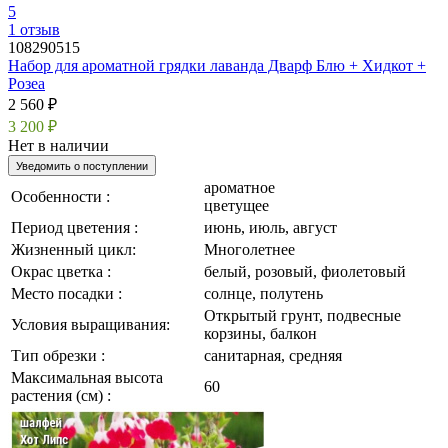
5
1
отзыв
108290515
Набор для ароматной грядки лаванда Дварф Блю + Хидкот +
Розеа
2 560 ₽
3 200 ₽
Нет в наличии
Уведомить о поступлении
ароматное
Особенности :
цветущее
Период цветения :
июнь, июль, август
Жизненный цикл:
Многолетнее
Окрас цветка :
белый, розовый, фиолетовый
Место посадки :
солнце, полутень
Открытый грунт, подвесные
Условия выращивания:
корзины, балкон
Тип обрезки :
санитарная, средняя
Максимальная высота
60
растения (см) :