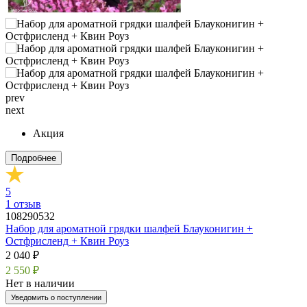
prev
next
Акция
Подробнее
5
1
отзыв
108290532
Набор для ароматной грядки шалфей Блауконигин +
Остфрисленд + Квин Роуз
2 040 ₽
2 550 ₽
Нет в наличии
Уведомить о поступлении