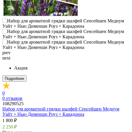
prev
next
Акция
Подробнее
0
0
отзывов
108290525
Набор для ароматной грядки шалфей Сенсейшен Медиум
Уайт + Нью Дименшн Роуз + Карадонна
1 800 ₽
2 250 ₽