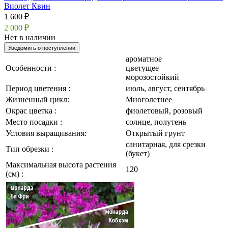
Виолет Квин
1 600 ₽
2 000 ₽
Нет в наличии
Уведомить о поступлении
ароматное
Особенности :
цветущее
морозостойкий
Период цветения :
июль, август, сентябрь
Жизненный цикл:
Многолетнее
Окрас цветка :
фиолетовый, розовый
Место посадки :
солнце, полутень
Условия выращивания:
Открытый грунт
санитарная, для срезки
Тип обрезки :
(букет)
Максимальная высота растения
120
(см) :