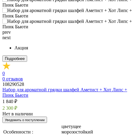
prev
next
Акция
Подробнее
0
0
отзывов
108290528
Набор для ароматной грядки шалфей Аметист + Хот Липс +
Пинк Бьюти
1 840 ₽
2 300 ₽
Нет в наличии
Уведомить о поступлении
цветущее
Особенности :
морозостойкий