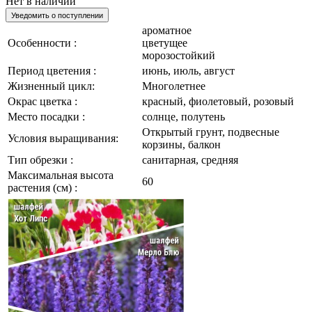
Нет в наличии
Уведомить о поступлении
ароматное
Особенности :
цветущее
морозостойкий
Период цветения :
июнь, июль, август
Жизненный цикл:
Многолетнее
Окрас цветка :
красный, фиолетовый, розовый
Место посадки :
солнце, полутень
Открытый грунт, подвесные
Условия выращивания:
корзины, балкон
Тип обрезки :
санитарная, средняя
Максимальная высота
60
растения (см) :