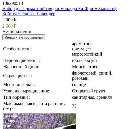
108290513
Набор для ароматной грядки монарда Би-Фри + Бьюти оф
Кобхэм + Элизес Лавендер
2 000 ₽
2 500 ₽
Нет в наличии
Уведомить о поступлении
ароматное
Особенности :
цветущее
морозостойкий
Период цветения :
июль, август
Жизненный цикл:
Многолетнее
фиолетовый, синий,
Окрас цветка :
розовый
Место посадки :
солнце
Условия выращивания:
Открытый грунт
Тип обрезки :
санитарная, средняя
Максимальная высота растения
75
(см) :