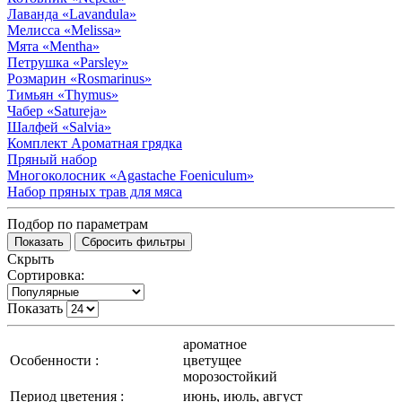
Лаванда
«Lavandula»
Мелисса
«Melissa»
Мята
«Mentha»
Петрушка
«Parsley»
Розмарин
«Rosmarinus»
Тимьян
«Thymus»
Чабер
«Satureja»
Шалфей
«Salvia»
Комплект Ароматная грядка
Пряный набор
Многоколосник
«Agastache Foeniculum»
Набор пряных трав для мяса
Подбор по параметрам
Скрыть
Сортировка:
Показать
ароматное
Особенности :
цветущее
морозостойкий
Период цветения :
июнь, июль, август