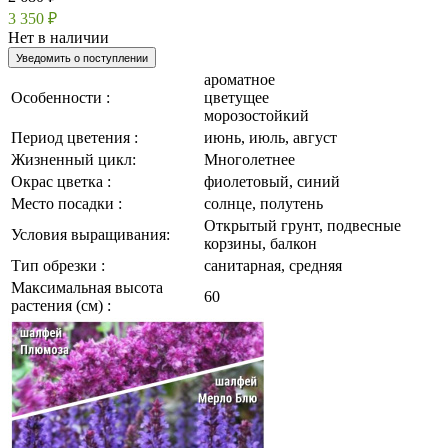
3 350 ₽
Нет в наличии
Уведомить о поступлении
ароматное
Особенности :
цветущее
морозостойкий
Период цветения :
июнь, июль, август
Жизненный цикл:
Многолетнее
Окрас цветка :
фиолетовый, синий
Место посадки :
солнце, полутень
Открытый грунт, подвесные
Условия выращивания:
корзины, балкон
Тип обрезки :
санитарная, средняя
Максимальная высота
60
растения (см) :