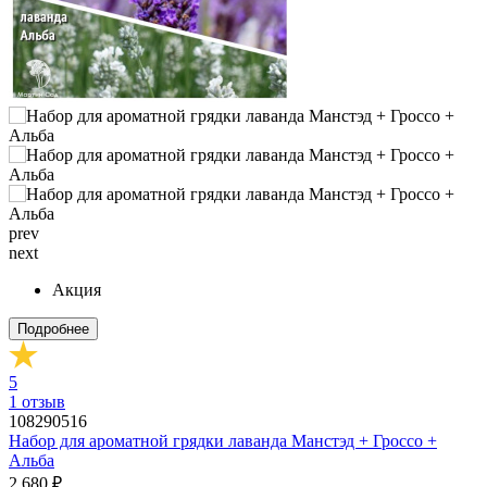
prev
next
Акция
Подробнее
5
1
отзыв
108290516
Набор для ароматной грядки лаванда Манстэд + Гроссо +
Альба
2 680 ₽