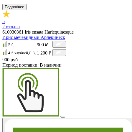
Подробнее
5
2
отзыва
610030361
Iris ensata Harlequinesque
Ирис мечевидный Арлекинеск
900 ₽
P-9,
1 200 ₽
4-6 клубней,C-3,
900 руб.
Период поставки:
В наличии