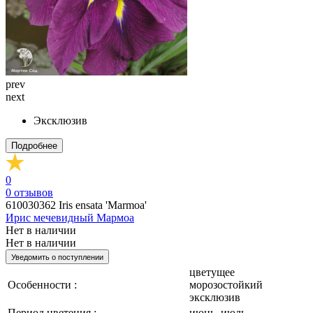
prev
next
Эксклюзив
Подробнее
0
0
отзывов
610030362
Iris ensata 'Marmoa'
Ирис мечевидный Мармоа
Нет в наличии
Нет в наличии
Уведомить о поступлении
цветущее
Особенности :
морозостойкий
эксклюзив
Период цветения :
июнь, июль