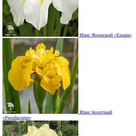
Ирис Японский
«Ensata»
Ирис болотный
«Pseudacorus»