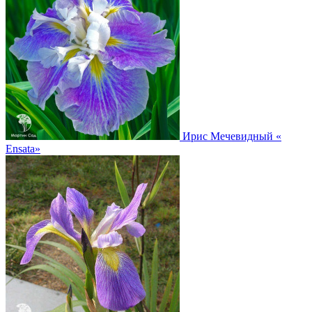
Ирис Мечевидный
«
Ensata»