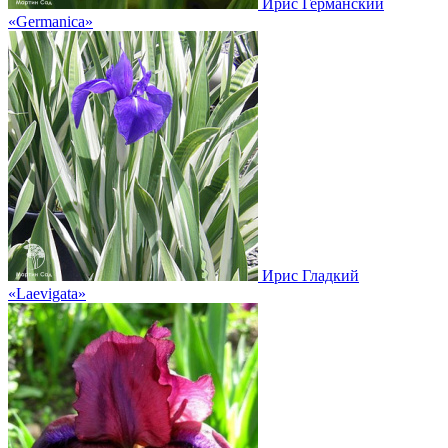
Ирис Германский
«Germanica»
Ирис Гладкий
«Laevigata»