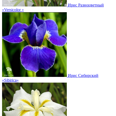
Ирис Разноцветный
«Versicolor »
Ирис Сибирский
«Sibirica»