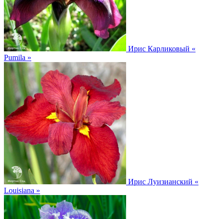
Ирис Карликовый
«
Pumila »
Ирис Луизианский
«
Louisiana »