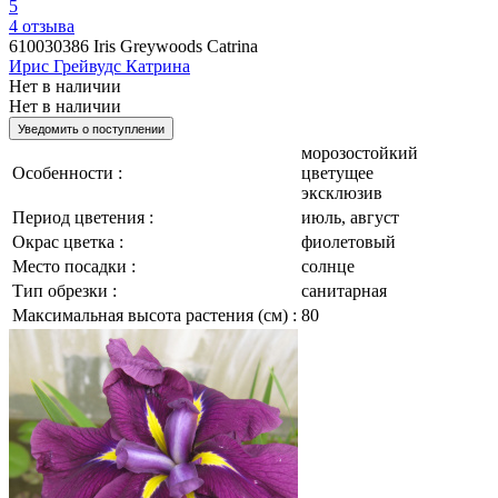
5
4
отзыва
610030386
Iris Greywoods Catrina
Ирис Грейвудс Катрина
Нет в наличии
Нет в наличии
Уведомить о поступлении
морозостойкий
Особенности :
цветущее
эксклюзив
Период цветения :
июль, август
Окрас цветка :
фиолетовый
Место посадки :
солнце
Тип обрезки :
санитарная
Максимальная высота растения (см) :
80