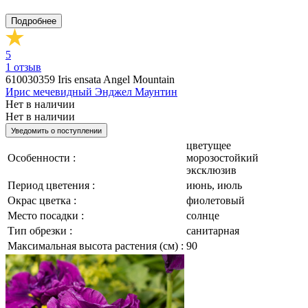
Подробнее
5
1
отзыв
610030359
Iris ensata Angel Mountain
Ирис мечевидный Энджел Маунтин
Нет в наличии
Нет в наличии
Уведомить о поступлении
цветущее
Особенности :
морозостойкий
эксклюзив
Период цветения :
июнь, июль
Окрас цветка :
фиолетовый
Место посадки :
солнце
Тип обрезки :
санитарная
Максимальная высота растения (см) :
90