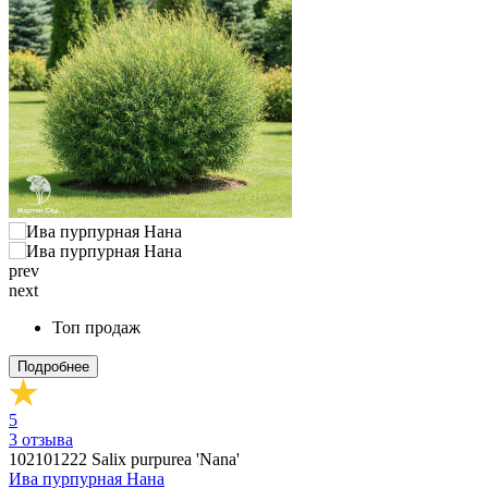
prev
next
Топ продаж
Подробнее
5
3
отзыва
102101222
Salix purpurea 'Nana'
Ива пурпурная Нана