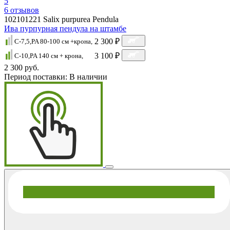
5
6
отзывов
102101221
Salix purpurea Pendula
Ива пурпурная пендула на штамбе
2 300 ₽
C-7,5,PA 80-100 см +крона,
3 100 ₽
C-10,PA 140 см + крона,
2 300 руб.
Период поставки:
В наличии