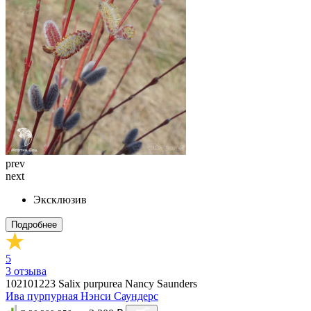
prev
next
Эксклюзив
Подробнее
5
3
отзыва
102101223
Salix purpurea Nancy Saunders
Ива пурпурная Нэнси Саундерс