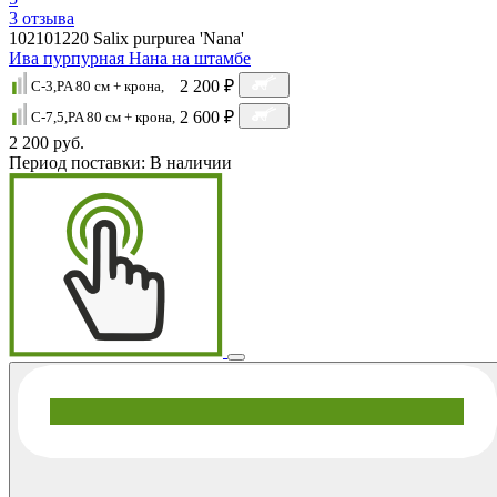
3
отзыва
102101220
Salix purpurea 'Nana'
Ива пурпурная Нана на штамбе
2 200 ₽
C-3,PA 80 см + крона,
2 600 ₽
C-7,5,PA 80 см + крона,
2 200 руб.
Период поставки:
В наличии