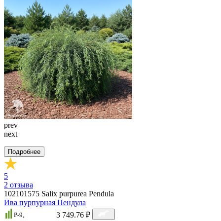
prev
next
Подробнее
5
2
отзыва
102101575
Salix purpurea Pendula
Ива пурпурная Пендула
3 749.76 ₽
P-9,