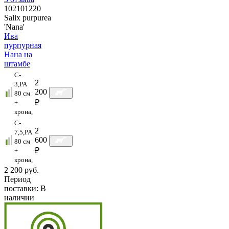
102101220
Salix purpurea
'Nana'
Ива
пурпурная
Нана на
штамбе
C-
2
3,PA
200
80 см
₽
+
крона,
C-
2
7,5,PA
600
80 см
₽
+
крона,
2 200 руб.
Период
поставки:
В
наличии