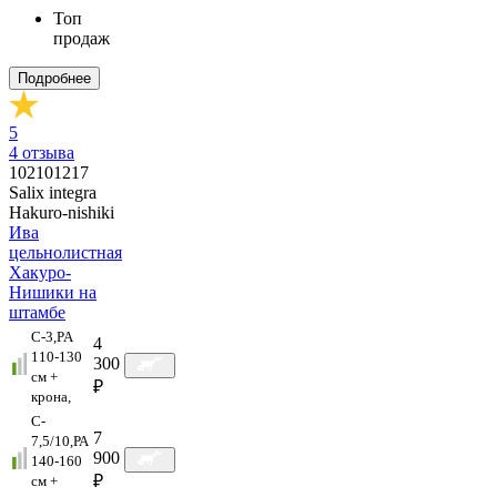
Топ
продаж
Подробнее
5
4
отзыва
102101217
Salix integra
Hakuro-nishiki
Ива
цельнолистная
Хакуро-
Нишики на
штамбе
C-3,PA
4
110-130
300
см +
₽
крона,
C-
7
7,5/10,РА
900
140-160
₽
см +