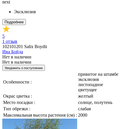
next
Эксклюзив
Подробнее
5
1
отзыв
102101201
Salix Boydii
Ива Бойда
Нет в наличии
Нет в наличии
Уведомить о поступлении
привитое на штамбе
эксклюзив
Особенности :
листопадное
цветущее
Окрас цветка :
желтый
Место посадки :
солнце, полутень
Тип обрезки :
слабая
Максимальная высота растения (см) :
2000