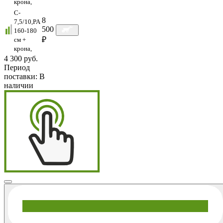
крона,
C-
8
7,5/10,PA
500
160-180
₽
см +
крона,
4 300 руб.
Период
поставки:
В
наличии