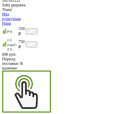
102101222
Salix purpurea
'Nana'
Ива
пурпурная
Нана
559
P-9,
₽
2-3
750
года,C-
₽
2/3,
600 руб.
Период
поставки:
В
наличии