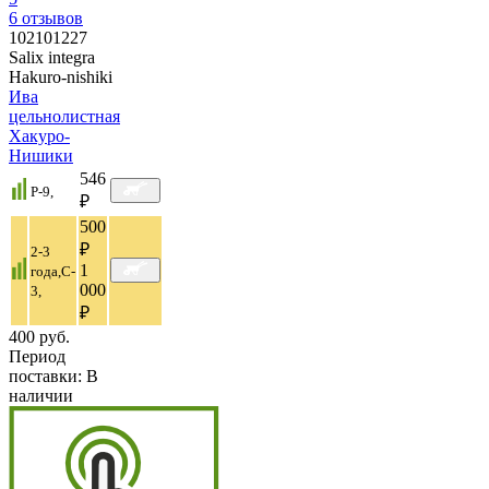
6
отзывов
102101227
Salix integra
Hakuro-nishiki
Ива
цельнолистная
Хакуро-
Нишики
546
P-9,
₽
500
₽
2-3
1
года,C-
000
3,
₽
400 руб.
Период
поставки:
В
наличии