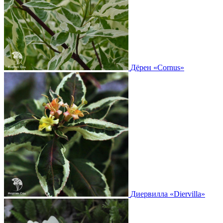
Дёрен
«Cornus»
Диервилла
«Diervilla»