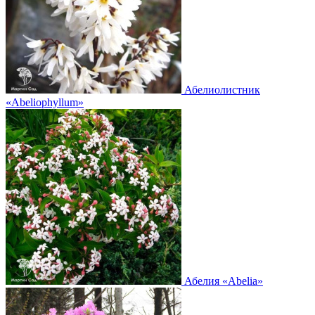
Абелиолистник
«Abeliophyllum»
Абелия
«Abelia»