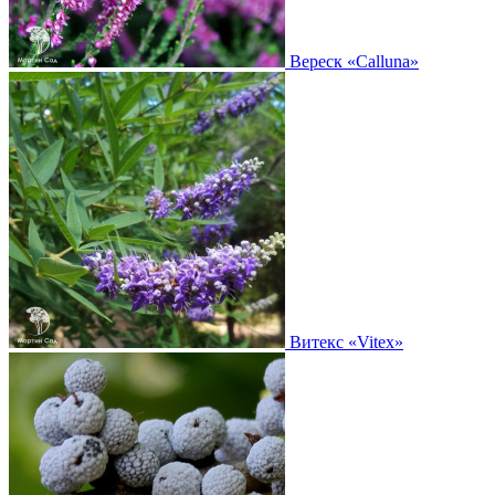
Вереск
«Calluna»
Витекс
«Vitex»