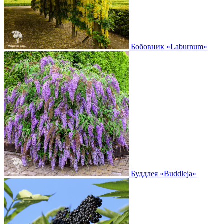
Бобовник
«Laburnum»
Буддлея
«Buddleja»