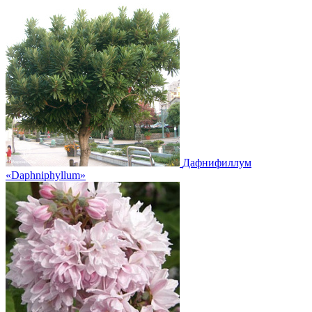
Дафнифиллум
«Daphniphyllum»