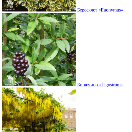
Бересклет
«Euonymus»
Бирючина
«Ligustrum»