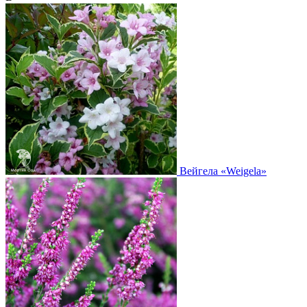
Вейгела
«Weigela»