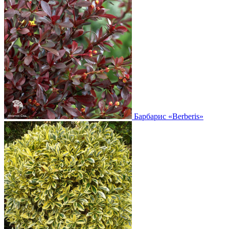
Барбарис
«Berberis»