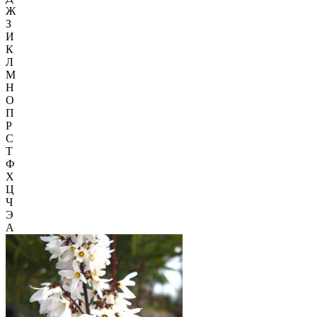
Ж
З
И
К
Л
М
Н
О
П
Р
С
Т
Ф
Х
Ц
Ч
Э
А