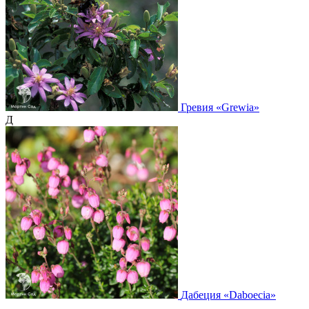
Гревия
«Grewia»
Д
Дабеция
«Daboecia»