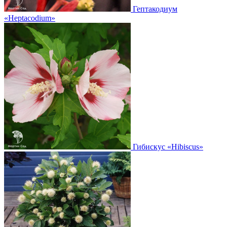
Гептакодиум
«Heptacodium»
Гибискус
«Hibiscus»