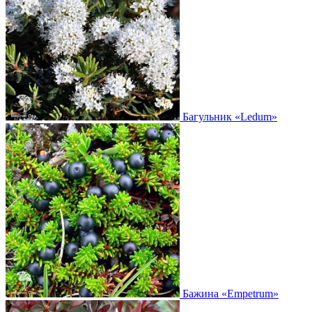
Багульник
«Ledum»
Бажина
«Empetrum»