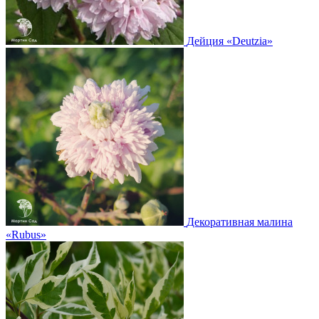
Дейция
«Deutzia»
Декоративная малина
«Rubus»