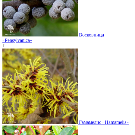
Восковница
«Pensylvanica»
Г
Гамамелис
«Hamamelis»