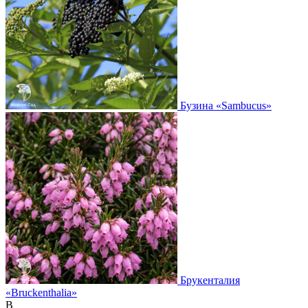
Бузина
«Sambucus»
Брукенталия
«Bruckenthalia»
В