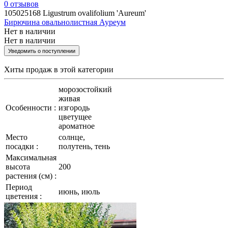
0
отзывов
105025168
Ligustrum ovalifolium 'Aureum'
Бирючина овальнолистная Ауреум
Нет в наличии
Нет в наличии
Уведомить о поступлении
Хиты продаж
в этой категории
морозостойкий
живая
Особенности :
изгородь
цветущее
ароматное
Место
солнце,
посадки :
полутень, тень
Максимальная
высота
200
растения (см) :
Период
июнь, июль
цветения :