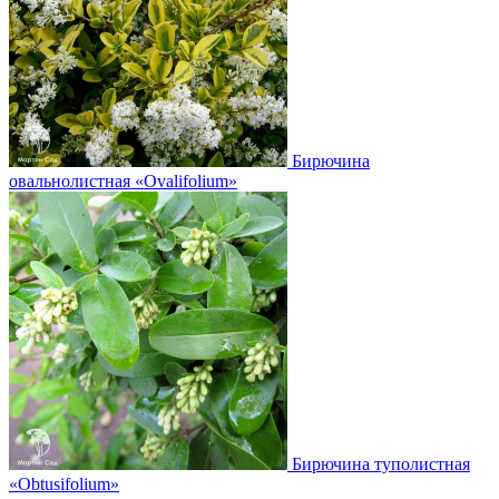
Бирючина
овальнолистная
«Ovalifolium»
Бирючина туполистная
«Obtusifolium»