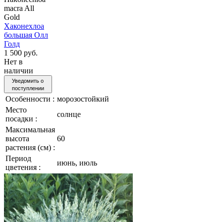
macra All
Gold
Хаконехлоа
большая Олл
Голд
1 500 руб.
Нет в
наличии
Уведомить о
поступлении
Особенности :
морозостойкий
Место
солнце
посадки :
Максимальная
высота
60
растения (см) :
Период
июнь, июль
цветения :