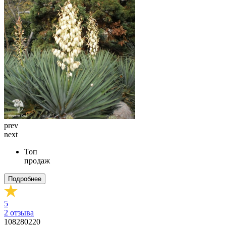
prev
next
Топ
продаж
Подробнее
5
2
отзыва
108280220