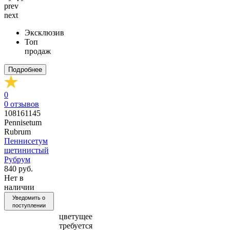
prev
next
Эксклюзив
Топ
продаж
Подробнее
0
0
отзывов
108161145
Pennisetum
Rubrum
Пеннисетум
щетинистый
Рубрум
840 руб.
Нет в
наличии
Уведомить о
поступлении
цветущее
требуется