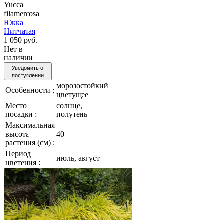
Yucca
filamentosa
Юкка
Нитчатая
1 050 руб.
Нет в
наличии
Уведомить о
поступлении
морозостойкий
Особенности :
цветущее
Место
солнце,
посадки :
полутень
Максимальная
высота
40
растения (см) :
Период
июль, август
цветения :