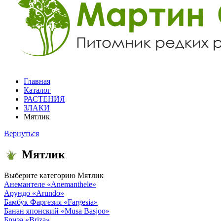
Главная
Каталог
РАСТЕНИЯ
ЗЛАКИ
Мятлик
Вернуться
Мятлик
Выберите категорию
Мятлик
Анемантеле
«Anemanthele»
Арундо
«Arundo»
Бамбук Фаргезия
«Fargesia»
Банан японский
«Musa Basjoo»
Бриза
«Briza»