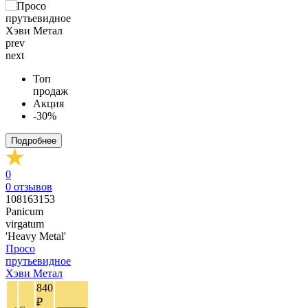
prev
next
Топ
продаж
Акция
-30%
Подробнее
0
0
отзывов
108163153
Panicum
virgatum
'Heavy Metal'
Просо
прутьевидное
Хэви Метал
840
₽