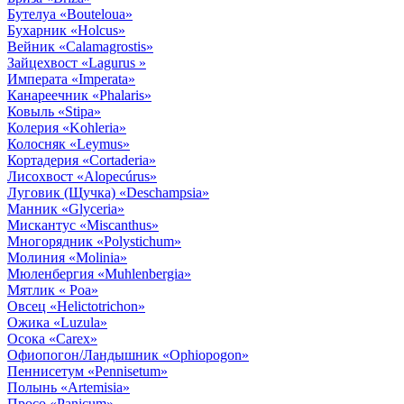
Бутелуа
«Bouteloua»
Бухарник
«Holcus»
Вейник
«Calamagrostis»
Зайцехвост
«Lagurus »
Императа
«Imperata»
Канареечник
«Phalaris»
Ковыль
«Stipa»
Колерия
«Kohleria»
Колосняк
«Leymus»
Кортадерия
«Cortaderia»
Лисохвост
«Alopecúrus»
Луговик (Щучка)
«Deschampsia»
Манник
«Glyceria»
Мискантус
«Miscanthus»
Многорядник
«Polystichum»
Молиния
«Molinia»
Мюленбергия
«Muhlenbergia»
Мятлик
« Poa»
Овсец
«Helictotrichon»
Ожика
«Luzula»
Осока
«Carex»
Офиопогон/Ландышник
«Ophiopogon»
Пеннисетум
«Pennisetum»
Полынь
«Artemisia»
Просо
«Panicum»