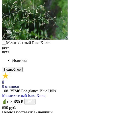
prev
next
Новинка
Подробнее
0
0
отзывов
108135346
Poa glauca Blue Hills
Мятлик сизый Блю Хилс
650 ₽
C-2,
650 руб.
Период поставки:
В наличии