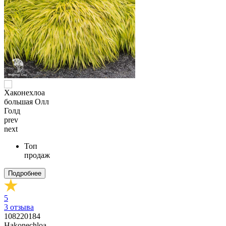
prev
next
Топ
продаж
Подробнее
5
3
отзыва
108220184
Hakonechloa