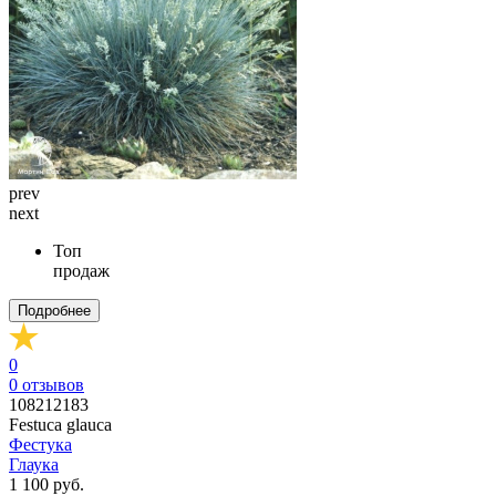
prev
next
Топ
продаж
Подробнее
0
0
отзывов
108212183
Festuca glauca
Фестука
Глаука
1 100 руб.