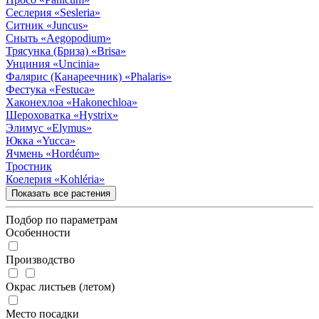
Сеслерия
«Sesleria»
Ситник
«Juncus»
Сныть
«Aegopodium»
Трясунка (Бриза)
«Brisa»
Унциния
«Uncinia»
Фалярис (Канареечник)
«Phalaris»
Фестука
«Festuca»
Хаконехлоа
«Hakonechloa»
Шероховатка
«Hystrix»
Элимус
«Elymus»
Юкка
«Yucca»
Ячмень
«Hordéum»
Тростник
Коелерия
«Kohléria»
Показать все растения
Подбор по параметрам
Особенности
Производство
Окрас листьев (летом)
Место посадки