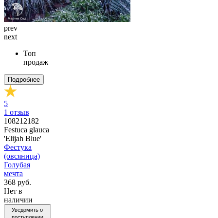
prev
next
Топ
продаж
Подробнее
5
1
отзыв
108212182
Festuca glauca
'Elijah Blue'
Фестука
(овсяница)
Голубая
мечта
368 руб.
Нет в
наличии
Уведомить о
поступлении