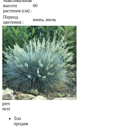
Максимальная
высота
60
растения (см) :
Период
июнь, июль
цветения :
prev
next
Топ
продаж