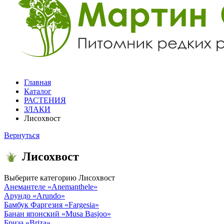
Главная
Каталог
РАСТЕНИЯ
ЗЛАКИ
Лисохвост
Вернуться
Лисохвост
Выберите категорию
Лисохвост
Анемантеле
«Anemanthele»
Арундо
«Arundo»
Бамбук Фаргезия
«Fargesia»
Банан японский
«Musa Basjoo»
Бриза
«Briza»