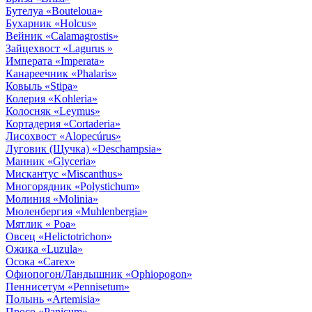
Бутелуа
«Bouteloua»
Бухарник
«Holcus»
Вейник
«Calamagrostis»
Зайцехвост
«Lagurus »
Императа
«Imperata»
Канареечник
«Phalaris»
Ковыль
«Stipa»
Колерия
«Kohleria»
Колосняк
«Leymus»
Кортадерия
«Cortaderia»
Лисохвост
«Alopecúrus»
Луговик (Щучка)
«Deschampsia»
Манник
«Glyceria»
Мискантус
«Miscanthus»
Многорядник
«Polystichum»
Молиния
«Molinia»
Мюленбергия
«Muhlenbergia»
Мятлик
« Poa»
Овсец
«Helictotrichon»
Ожика
«Luzula»
Осока
«Carex»
Офиопогон/Ландышник
«Ophiopogon»
Пеннисетум
«Pennisetum»
Полынь
«Artemisia»
Просо
«Panicum»