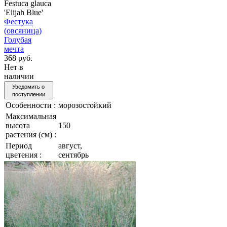
Festuca glauca
'Elijah Blue'
Фестука
(овсяница)
Голубая
мечта
368 руб.
Нет в
наличии
Уведомить о
поступлении
Особенности :
морозостойкий
Максимальная
высота
150
растения (см) :
Период
август,
цветения :
сентябрь