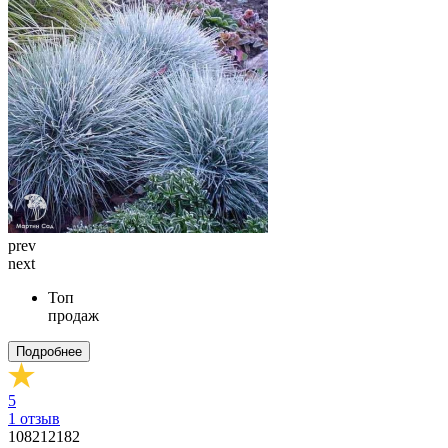
prev
next
Топ
продаж
Подробнее
5
1
отзыв
108212182