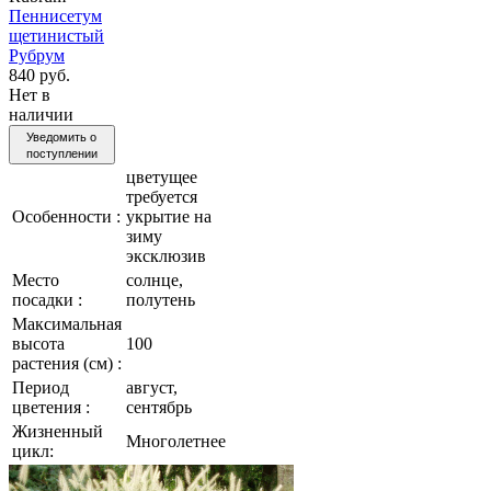
Пеннисетум
щетинистый
Рубрум
840 руб.
Нет в
наличии
Уведомить о
поступлении
цветущее
требуется
Особенности :
укрытие на
зиму
эксклюзив
Место
солнце,
посадки :
полутень
Максимальная
высота
100
растения (см) :
Период
август,
цветения :
сентябрь
Жизненный
Многолетнее
цикл: