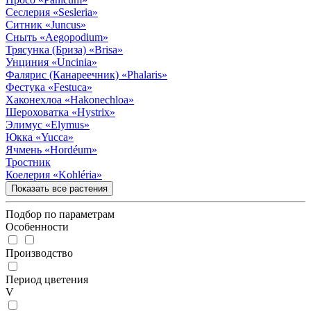
Сеслерия
«Sesleria»
Ситник
«Juncus»
Сныть
«Aegopodium»
Трясунка (Бриза)
«Brisa»
Унциния
«Uncinia»
Фалярис (Канареечник)
«Phalaris»
Фестука
«Festuca»
Хаконехлоа
«Hakonechloa»
Шероховатка
«Hystrix»
Элимус
«Elymus»
Юкка
«Yucca»
Ячмень
«Hordéum»
Тростник
Коелерия
«Kohléria»
Показать все растения
Подбор по параметрам
Особенности
Производство
Период цветения
V