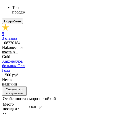
Топ
продаж
Подробнее
5
3
отзыва
108220184
Hakonechloa
macra All
Gold
Хаконехлоа
большая Олл
Голд
1 500 руб.
Нет в
наличии
Уведомить о
поступлении
Особенности :
морозостойкий
Место
солнце
посадки :