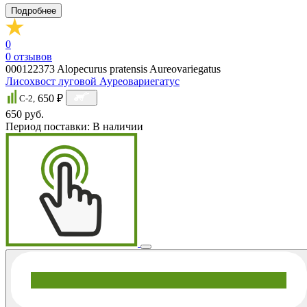
Подробнее
0
0
отзывов
000122373
Alopecurus pratensis Aureovariegatus
Лисохвост луговой Ауреовариегатус
650 ₽
C-2,
650 руб.
Период поставки:
В наличии