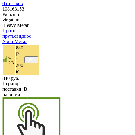
0
отзывов
108163153
Panicum
virgatum
'Heavy Metal'
Просо
прутьевидное
Хэви Метал
840
₽
C-
1
2/3,
200
₽
840 руб.
Период
поставки:
В
наличии