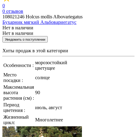
0
0
отзывов
108021246
Holcus mollis Albovariegatus
Бухарник мягкий Альбовариегатус
Нет в наличии
Нет в наличии
Уведомить о поступлении
Хиты продаж
в этой категории
морозостойкий
Особенности :
цветущее
Место
солнце
посадки :
Максимальная
высота
90
растения (см) :
Период
июль, август
цветения :
Жизненный
Многолетнее
цикл: