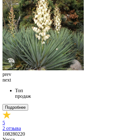
prev
next
Топ
продаж
Подробнее
5
2
отзыва
108280220
Yucca