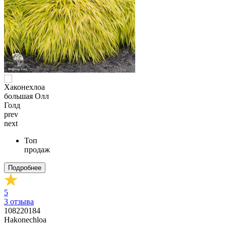
prev
next
Топ
продаж
Подробнее
5
3
отзыва
108220184
Hakonechloa