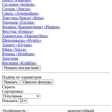
Сеслерия
«Sesleria»
Ситник
«Juncus»
Сныть
«Aegopodium»
Трясунка (Бриза)
«Brisa»
Унциния
«Uncinia»
Фалярис (Канареечник)
«Phalaris»
Фестука
«Festuca»
Хаконехлоа
«Hakonechloa»
Шероховатка
«Hystrix»
Элимус
«Elymus»
Юкка
«Yucca»
Ячмень
«Hordéum»
Тростник
Коелерия
«Kohléria»
Показать все растения
Подбор по параметрам
Скрыть
Сортировка:
Показать
Особенности :
морозостойкий