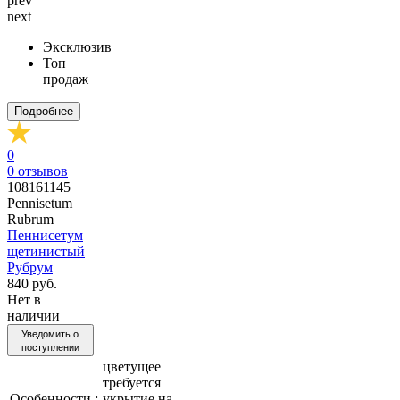
prev
next
Эксклюзив
Топ
продаж
Подробнее
0
0
отзывов
108161145
Pennisetum
Rubrum
Пеннисетум
щетинистый
Рубрум
840 руб.
Нет в
наличии
Уведомить о
поступлении
цветущее
требуется
Особенности :
укрытие на