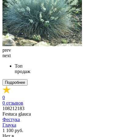
prev
next
Топ
продаж
Подробнее
0
0
отзывов
108212183
Festuca glauca
Фестука
Глаука
1 100 руб.
Нет в