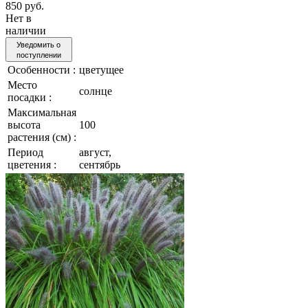
850 руб.
Нет в
наличии
Уведомить о
поступлении
Особенности :
цветущее
Место
солнце
посадки :
Максимальная
высота
100
растения (см) :
Период
август,
цветения :
сентябрь