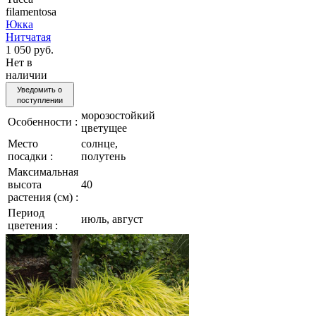
filamentosa
Юкка
Нитчатая
1 050 руб.
Нет в
наличии
Уведомить о
поступлении
морозостойкий
Особенности :
цветущее
Место
солнце,
посадки :
полутень
Максимальная
высота
40
растения (см) :
Период
июль, август
цветения :