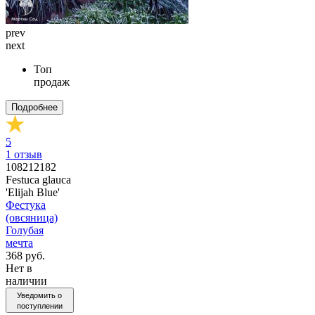
prev
next
Топ
продаж
Подробнее
5
1
отзыв
108212182
Festuca glauca
'Elijah Blue'
Фестука
(овсяница)
Голубая
мечта
368 руб.
Нет в
наличии
Уведомить о
поступлении