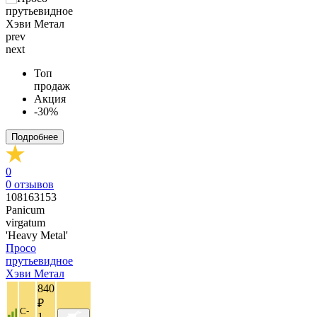
prev
next
Топ
продаж
Акция
-30%
Подробнее
0
0
отзывов
108163153
Panicum
virgatum
'Heavy Metal'
Просо
прутьевидное
Хэви Метал
840
₽
C-
1