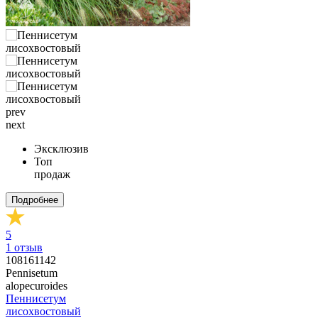
prev
next
Эксклюзив
Топ
продаж
Подробнее
5
1
отзыв
108161142
Pennisetum
alopecuroides
Пеннисетум
лисохвостовый