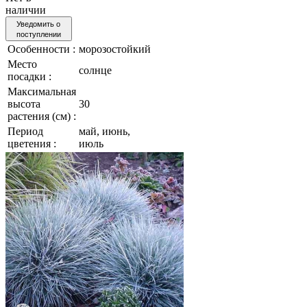
наличии
Уведомить о
поступлении
Особенности :
морозостойкий
Место
солнце
посадки :
Максимальная
высота
30
растения (см) :
Период
май, июнь,
цветения :
июль