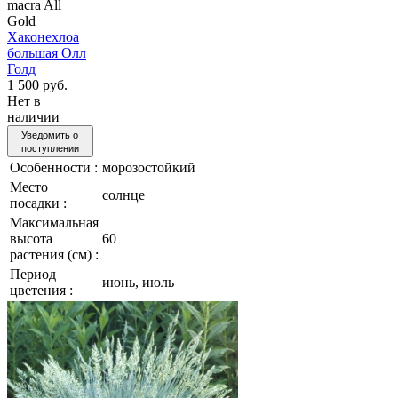
macra All
Gold
Хаконехлоа
большая Олл
Голд
1 500 руб.
Нет в
наличии
Уведомить о
поступлении
Особенности :
морозостойкий
Место
солнце
посадки :
Максимальная
высота
60
растения (см) :
Период
июнь, июль
цветения :