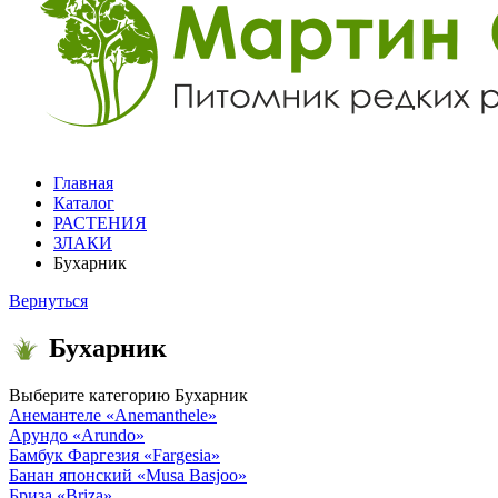
Главная
Каталог
РАСТЕНИЯ
ЗЛАКИ
Бухарник
Вернуться
Бухарник
Выберите категорию
Бухарник
Анемантеле
«Anemanthele»
Арундо
«Arundo»
Бамбук Фаргезия
«Fargesia»
Банан японский
«Musa Basjoo»
Бриза
«Briza»