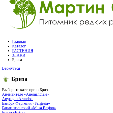
Главная
Каталог
РАСТЕНИЯ
ЗЛАКИ
Бриза
Вернуться
Бриза
Выберите категорию
Бриза
Анемантеле
«Anemanthele»
Арундо
«Arundo»
Бамбук Фаргезия
«Fargesia»
Банан японский
«Musa Basjoo»
Бриза
«Briza»