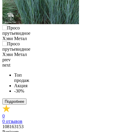
prev
next
Топ
продаж
Акция
-30%
Подробнее
0
0
отзывов
108163153
Panicum