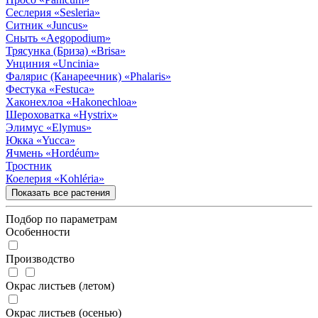
Сеслерия
«Sesleria»
Ситник
«Juncus»
Сныть
«Aegopodium»
Трясунка (Бриза)
«Brisa»
Унциния
«Uncinia»
Фалярис (Канареечник)
«Phalaris»
Фестука
«Festuca»
Хаконехлоа
«Hakonechloa»
Шероховатка
«Hystrix»
Элимус
«Elymus»
Юкка
«Yucca»
Ячмень
«Hordéum»
Тростник
Коелерия
«Kohléria»
Показать все растения
Подбор по параметрам
Особенности
Производство
Окрас листьев (летом)
Окрас листьев (осенью)