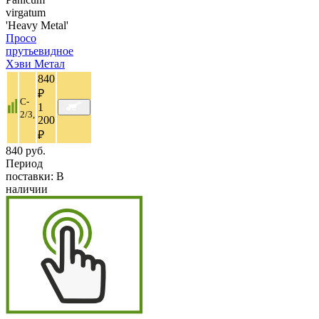
virgatum
'Heavy Metal'
Просо
прутьевидное
Хэви Метал
840
₽
C-
1
2/3,
200
₽
840 руб.
Период
поставки:
В
наличии