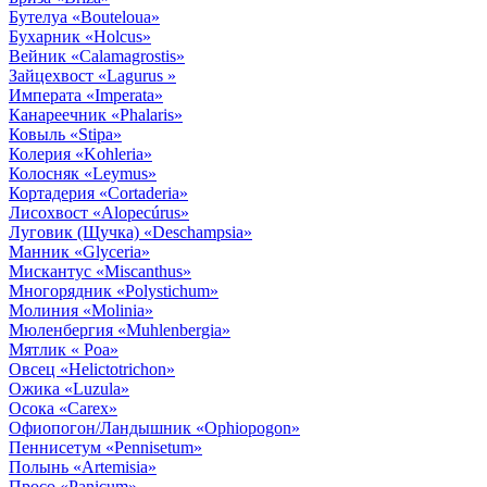
Бутелуа
«Bouteloua»
Бухарник
«Holcus»
Вейник
«Calamagrostis»
Зайцехвост
«Lagurus »
Императа
«Imperata»
Канареечник
«Phalaris»
Ковыль
«Stipa»
Колерия
«Kohleria»
Колосняк
«Leymus»
Кортадерия
«Cortaderia»
Лисохвост
«Alopecúrus»
Луговик (Щучка)
«Deschampsia»
Манник
«Glyceria»
Мискантус
«Miscanthus»
Многорядник
«Polystichum»
Молиния
«Molinia»
Мюленбергия
«Muhlenbergia»
Мятлик
« Poa»
Овсец
«Helictotrichon»
Ожика
«Luzula»
Осока
«Carex»
Офиопогон/Ландышник
«Ophiopogon»
Пеннисетум
«Pennisetum»
Полынь
«Artemisia»
Просо
«Panicum»