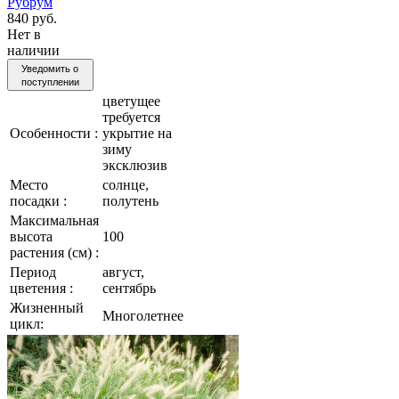
Рубрум
840 руб.
Нет в
наличии
Уведомить о
поступлении
цветущее
требуется
Особенности :
укрытие на
зиму
эксклюзив
Место
солнце,
посадки :
полутень
Максимальная
высота
100
растения (см) :
Период
август,
цветения :
сентябрь
Жизненный
Многолетнее
цикл: