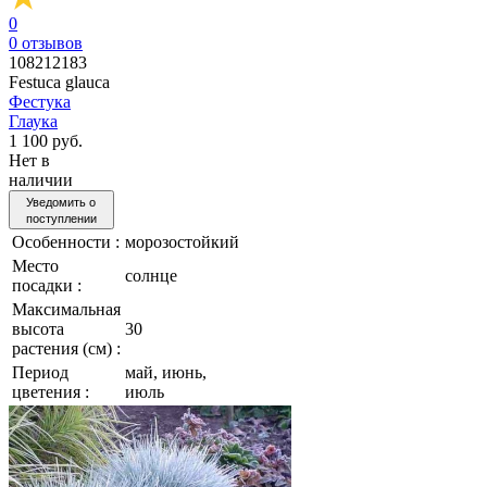
0
0
отзывов
108212183
Festuca glauca
Фестука
Глаука
1 100 руб.
Нет в
наличии
Уведомить о
поступлении
Особенности :
морозостойкий
Место
солнце
посадки :
Максимальная
высота
30
растения (см) :
Период
май, июнь,
цветения :
июль