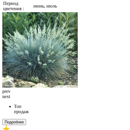
Период
июнь, июль
цветения :
prev
next
Топ
продаж
Подробнее