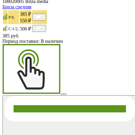
108020005
Briza media
Бриза средняя
385 ₽
P-9,
550 ₽
500 ₽
C-1/2,
385 руб.
Период поставки:
В наличии