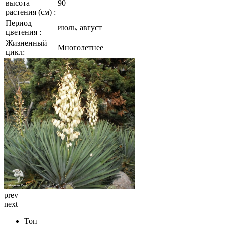
высота
90
растения (см) :
Период
июль, август
цветения :
Жизненный
Многолетнее
цикл:
prev
next
Топ