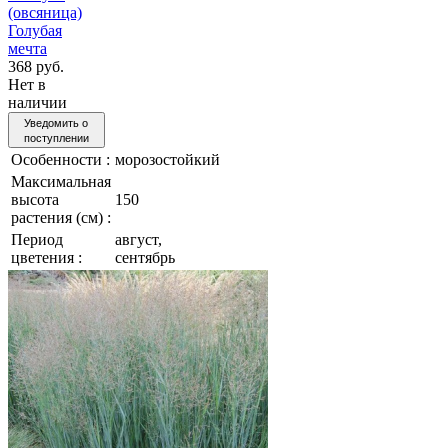
(овсяница)
Голубая
мечта
368 руб.
Нет в
наличии
Уведомить о
поступлении
Особенности :
морозостойкий
Максимальная
высота
150
растения (см) :
Период
август,
цветения :
сентябрь