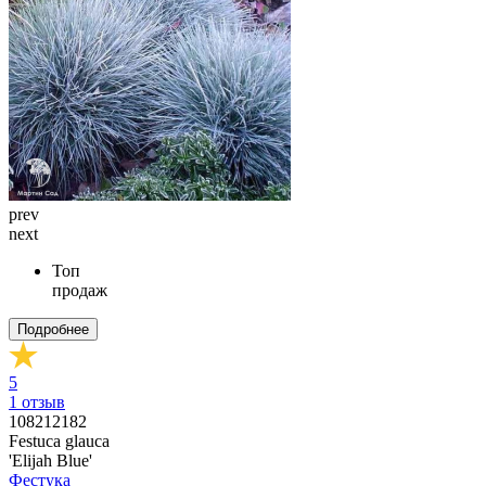
prev
next
Топ
продаж
Подробнее
5
1
отзыв
108212182
Festuca glauca
'Elijah Blue'
Фестука