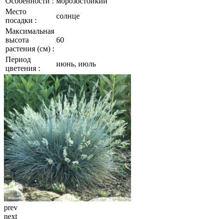
Особенности :
морозостойкий
Место
солнце
посадки :
Максимальная
высота
60
растения (см) :
Период
июнь, июль
цветения :
prev
next