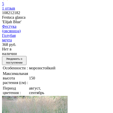
5
1
отзыв
108212182
Festuca glauca
'Elijah Blue'
Фестука
(овсяница)
Голубая
мечта
368 руб.
Нет в
наличии
Уведомить о
поступлении
Особенности :
морозостойкий
Максимальная
высота
150
растения (см) :
Период
август,
цветения :
сентябрь