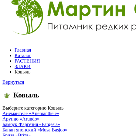
Главная
Каталог
РАСТЕНИЯ
ЗЛАКИ
Ковыль
Вернуться
Ковыль
Выберите категорию
Ковыль
Анемантеле
«Anemanthele»
Арундо
«Arundo»
Бамбук Фаргезия
«Fargesia»
Банан японский
«Musa Basjoo»
Бриза
«Briza»