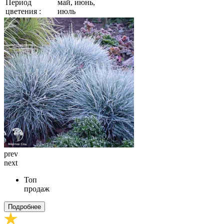
Период
май, июнь,
цветения :
июль
prev
next
Топ
продаж
Подробнее