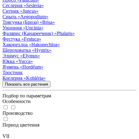
Сеслерия
«Sesleria»
Ситник
«Juncus»
Сныть
«Aegopodium»
Трясунка (Бриза)
«Brisa»
Унциния
«Uncinia»
Фалярис (Канареечник)
«Phalaris»
Фестука
«Festuca»
Хаконехлоа
«Hakonechloa»
Шероховатка
«Hystrix»
Элимус
«Elymus»
Юкка
«Yucca»
Ячмень
«Hordéum»
Тростник
Коелерия
«Kohléria»
Показать все растения
Подбор по параметрам
Особенности
Производство
Период цветения
VII