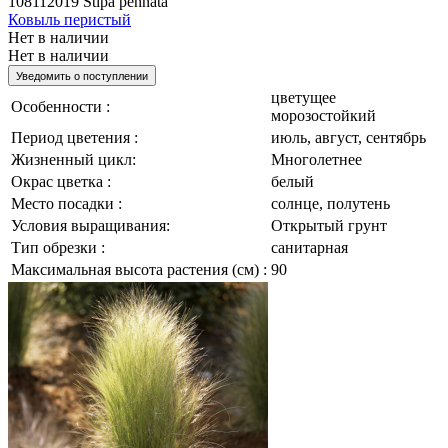
108112019
Stipa pennata
Ковыль перистый
Нет в наличии
Нет в наличии
Уведомить о поступлении
цветущее
Особенности :
морозостойкий
Период цветения :
июль, август, сентябрь
Жизненный цикл:
Многолетнее
Окрас цветка :
белый
Место посадки :
солнце, полутень
Условия выращивания:
Открытый грунт
Тип обрезки :
санитарная
Максимальная высота растения (см) :
90