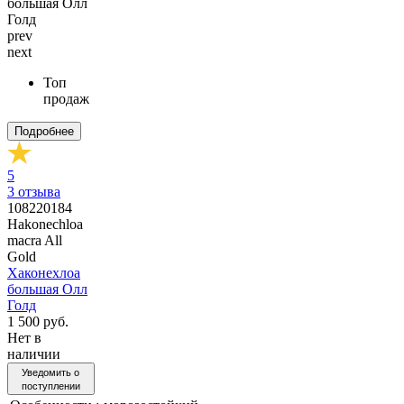
prev
next
Топ
продаж
Подробнее
5
3
отзыва
108220184
Hakonechloa
macra All
Gold
Хаконехлоа
большая Олл
Голд
1 500 руб.
Нет в
наличии
Уведомить о
поступлении