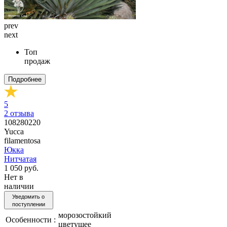
prev
next
Топ
продаж
Подробнее
5
2
отзыва
108280220
Yucca
filamentosa
Юкка
Нитчатая
1 050 руб.
Нет в
наличии
Уведомить о
поступлении
морозостойкий
Особенности :
цветущее