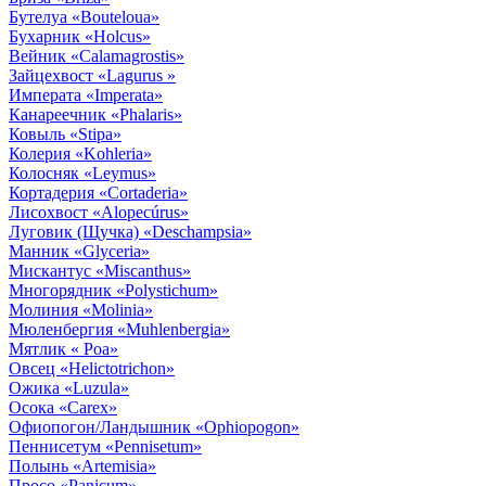
Бутелуа
«Bouteloua»
Бухарник
«Holcus»
Вейник
«Calamagrostis»
Зайцехвост
«Lagurus »
Императа
«Imperata»
Канареечник
«Phalaris»
Ковыль
«Stipa»
Колерия
«Kohleria»
Колосняк
«Leymus»
Кортадерия
«Cortaderia»
Лисохвост
«Alopecúrus»
Луговик (Щучка)
«Deschampsia»
Манник
«Glyceria»
Мискантус
«Miscanthus»
Многорядник
«Polystichum»
Молиния
«Molinia»
Мюленбергия
«Muhlenbergia»
Мятлик
« Poa»
Овсец
«Helictotrichon»
Ожика
«Luzula»
Осока
«Carex»
Офиопогон/Ландышник
«Ophiopogon»
Пеннисетум
«Pennisetum»
Полынь
«Artemisia»
Просо
«Panicum»