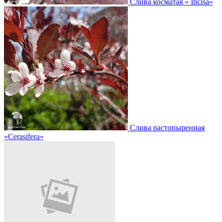
Слива косматая
« Incisa»
Слива растопыренная
«Cerasifera»