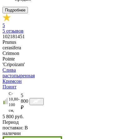
Подробнее
5
5
отзывов
102181451
Prunus
cerasifera
Crimson
Pointe
'Cripoizam'
Слива
растопыренная
Кримсон
Поинт
C-
5
10,80-
800
100
₽
см,
5 800 руб.
Период
поставки:
В
наличии