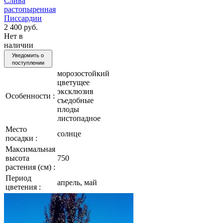
Слива
растопыренная
Писсардии
2 400 руб.
Нет в
наличии
Уведомить о
поступлении
морозостойкий
цветущее
эксклюзив
Особенности :
съедобные
плоды
листопадное
Место
солнце
посадки :
Максимальная
высота
750
растения (см) :
Период
апрель, май
цветения :