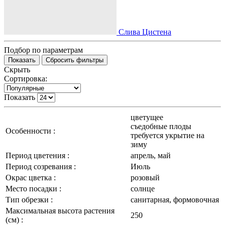
Слива Цистена
Подбор по параметрам
Скрыть
Сортировка:
Показать
цветущее
съедобные плоды
Особенности :
требуется укрытие на
зиму
Период цветения :
апрель, май
Период созревания :
Июль
Окрас цветка :
розовый
Место посадки :
солнце
Тип обрезки :
санитарная, формовочная
Максимальная высота растения
250
(см) :