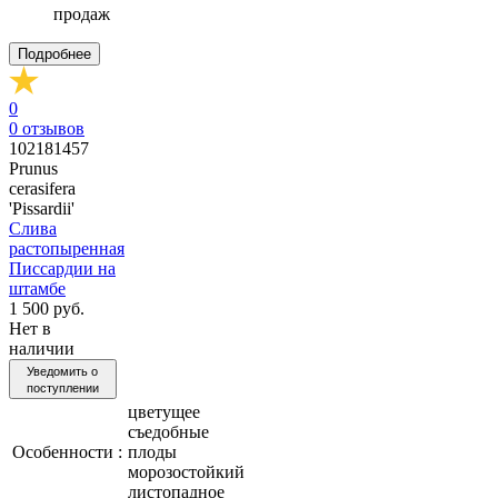
продаж
Подробнее
0
0
отзывов
102181457
Prunus
cerasifera
'Pissardii'
Слива
растопыренная
Писсардии на
штамбе
1 500 руб.
Нет в
наличии
Уведомить о
поступлении
цветущее
съедобные
Особенности :
плоды
морозостойкий
листопадное