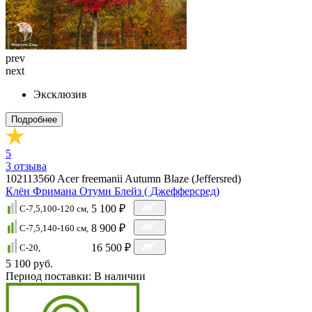
prev
next
Эксклюзив
Подробнее
5
3
отзыва
102113560
Acer freemanii Autumn Blaze (Jeffersred)
Клён Фримана Отумн Блейз ( Джефферсред)
5 100 ₽
C-7,5,100-120 cм,
8 900 ₽
C-7,5,140-160 см,
16 500 ₽
C-20,
5 100 руб.
Период поставки:
В наличии