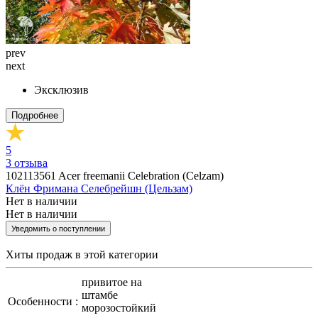
prev
next
Эксклюзив
Подробнее
5
3
отзыва
102113561
Acer freemanii Celebration (Celzam)
Клён Фримана Селебрейшн (Цельзам)
Нет в наличии
Нет в наличии
Уведомить о поступлении
Хиты продаж
в этой категории
привитое на
штамбе
Особенности :
морозостойкий