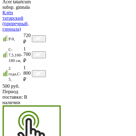
Acer tataricum
subsp. ginnala
Клён
татарский
(приречный,
гиннала)
720
P-9,
₽
1
C-
700
7,5,160-
₽
180 см,
1
2
800
года,C-
₽
5,
500 руб.
Период
поставки:
В
наличии