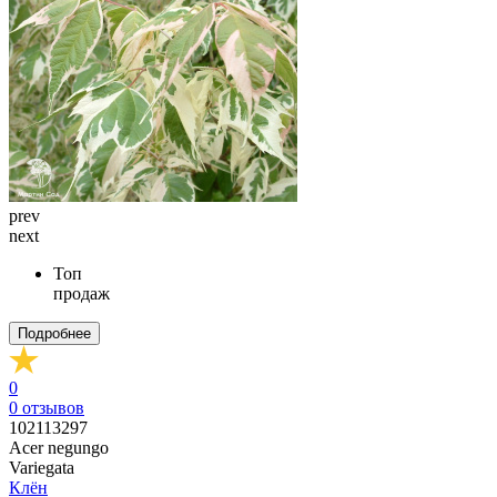
prev
next
Топ
продаж
Подробнее
0
0
отзывов
102113297
Acer negungo
Variegata
Клён