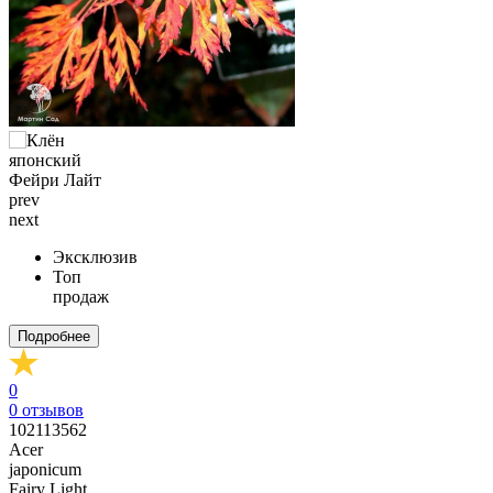
prev
next
Эксклюзив
Топ
продаж
Подробнее
0
0
отзывов
102113562
Acer
japonicum
Fairy Light