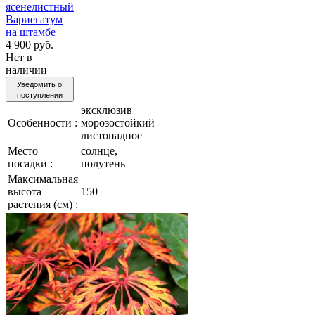
ясенелистный
Вариегатум
на штамбе
4 900 руб.
Нет в
наличии
Уведомить о
поступлении
эксклюзив
Особенности :
морозостойкий
листопадное
Место
солнце,
посадки :
полутень
Максимальная
высота
150
растения (см) :