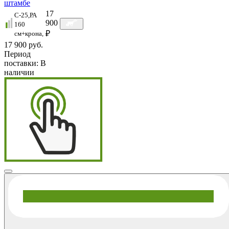
штамбе
17
C-25,РА
900
160
₽
см+крона,
17 900 руб.
Период
поставки:
В
наличии