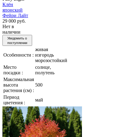
Клён
японский
Фейри Лайт
29 000 руб.
Нет в
наличии
Уведомить о
поступлении
живая
Особенности :
изгородь
морозостойкий
Место
солнце,
посадки :
полутень
Максимальная
высота
500
растения (см) :
Период
май
цветения :