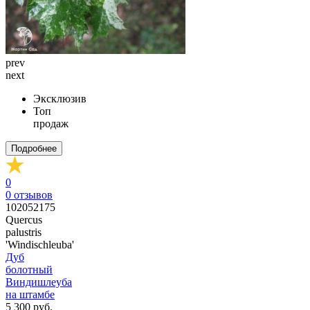
prev
next
Эксклюзив
Топ
продаж
Подробнее
0
0
отзывов
102052175
Quercus
palustris
'Windischleuba'
Дуб
болотный
Виндишлеуба
на штамбе
5 300 руб.