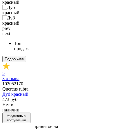
prev
next
Топ
продаж
Подробнее
5
3
отзыва
102052170
Quercus rubra
Дуб красный
473 руб.
Нет в
наличии
Уведомить о
поступлении
привитое на