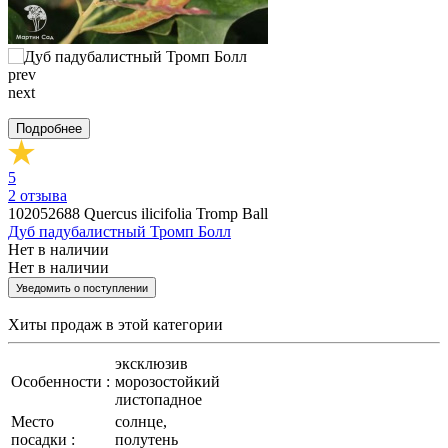
prev
next
Подробнее
5
2
отзыва
102052688
Quercus ilicifolia Tromp Ball
Дуб падубалистный Тромп Болл
Нет в наличии
Нет в наличии
Уведомить о поступлении
Хиты продаж
в этой категории
эксклюзив
Особенности :
морозостойкий
листопадное
Место
солнце,
посадки :
полутень