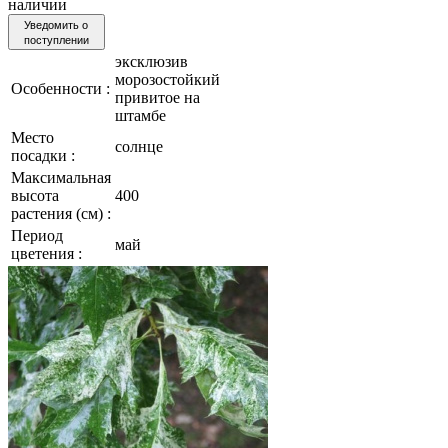
наличии
Уведомить о
поступлении
эксклюзив
морозостойкий
Особенности :
привитое на
штамбе
Место
солнце
посадки :
Максимальная
высота
400
растения (см) :
Период
май
цветения :