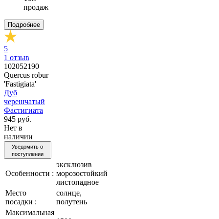
продаж
Подробнее
5
1
отзыв
102052190
Quercus robur
'Fastigiata'
Дуб
черешчатый
Фастигиата
945 руб.
Нет в
наличии
Уведомить о
поступлении
эксклюзив
Особенности :
морозостойкий
листопадное
Место
солнце,
посадки :
полутень
Максимальная