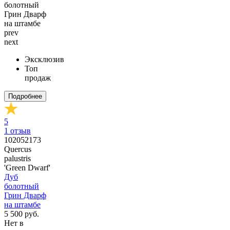
prev
next
Эксклюзив
Топ
продаж
Подробнее
5
1
отзыв
102052173
Quercus
palustris
'Green Dwarf'
Дуб
болотный
Грин Дварф
на штамбе
5 500 руб.
Нет в