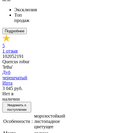
Эксклюзив
Топ
продаж
Подробнее
5
1
отзыв
102052191
Quercus robur
'Irtha'
Дуб
черешчатый
Ирта
3 045 руб.
Нет в
наличии
Уведомить о
поступлении
морозостойкий
Особенности :
листопадное
цветущее