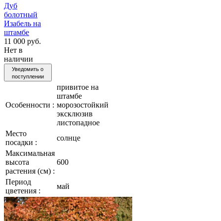
Дуб
болотный
Изабель на
штамбе
11 000 руб.
Нет в
наличии
Уведомить о
поступлении
привитое на
штамбе
Особенности :
морозостойкий
эксклюзив
листопадное
Место
солнце
посадки :
Максимальная
высота
600
растения (см) :
Период
май
цветения :