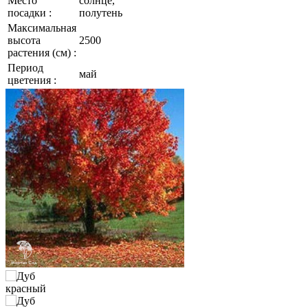
Место
солнце,
посадки :
полутень
Максимальная
высота
2500
растения (см) :
Период
май
цветения :