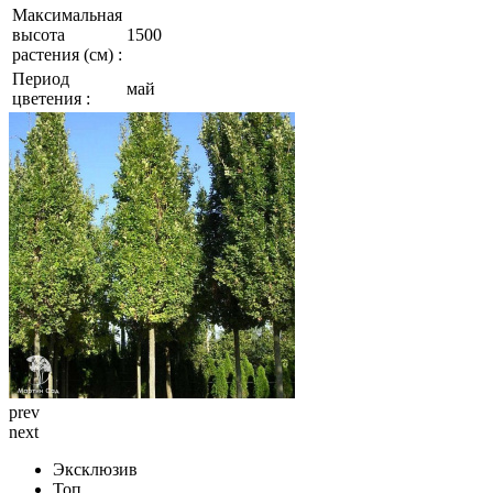
Максимальная
высота
1500
растения (см) :
Период
май
цветения :
prev
next
Эксклюзив
Топ