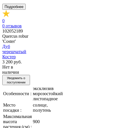
Подробнее
0
0
отзывов
102052189
Quercus robur
'Coster'
Дуб
черешчатый
Костер
3 200 руб.
Нет в
наличии
Уведомить о
поступлении
эксклюзив
Особенности :
морозостойкий
листопадное
Место
солнце,
посадки :
полутень
Максимальная
высота
900
растения (см) :