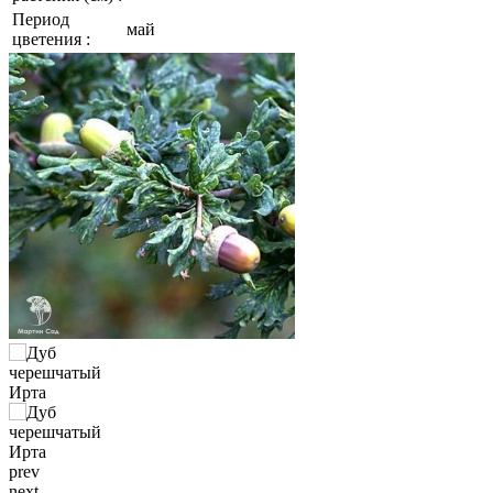
Период
май
цветения :
prev
next