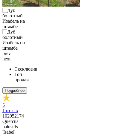
prev
next
Эксклюзив
Топ
продаж
Подробнее
5
1
отзыв
102052174
Quercus
palustris
'Isabel'