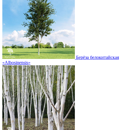
Берёза белокитайская
«Albosinensis»