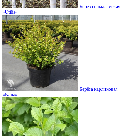
Берёза гималайская
«Utilis»
Берёза карликовая
«Nana»