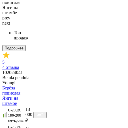
prev
next
Топ
продаж
Подробнее
5
4
отзыва
102024041
Betula pendula
Youngii
Берёза
повислая
Янги на
штамбе
13
C-20,РА
000
180-200
₽
см+крона,
C-25,PA