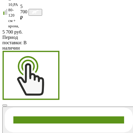
10,PA
5
80-
700
120
₽
см +
крона,
5 700 руб.
Период
поставки:
В
наличии