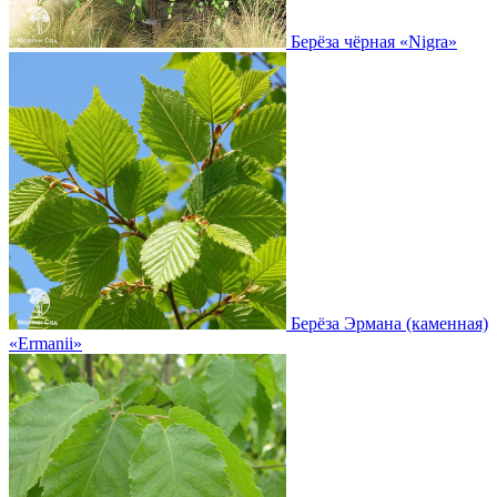
Берёза чёрная
«Nigra»
Берёза Эрмана (каменная)
«Ermanii»