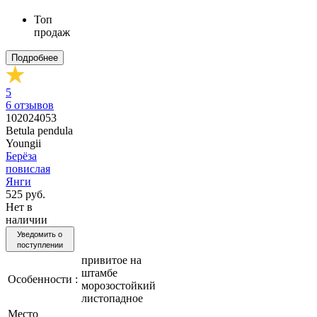
Топ
продаж
Подробнее
5
6
отзывов
102024053
Betula pendula
Youngii
Берёза
повислая
Янги
525 руб.
Нет в
наличии
Уведомить о
поступлении
привитое на
штамбе
Особенности :
морозостойкий
листопадное
Место