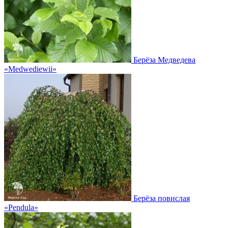
Берёза Медведева
«Medwediewii»
Берёза повислая
«Pendula»