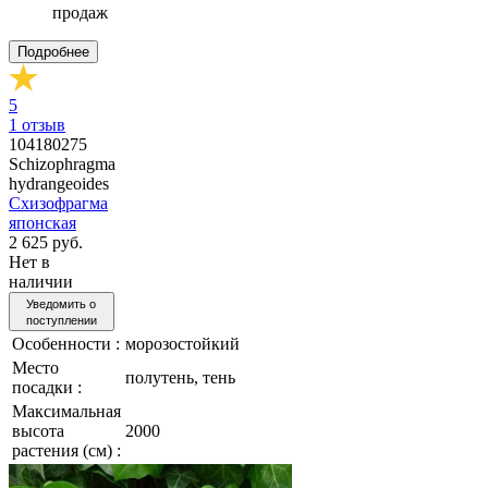
продаж
Подробнее
5
1
отзыв
104180275
Schizophragma
hydrangeoides
Схизофрагма
японская
2 625 руб.
Нет в
наличии
Уведомить о
поступлении
Особенности :
морозостойкий
Место
полутень, тень
посадки :
Максимальная
высота
2000
растения (см) :