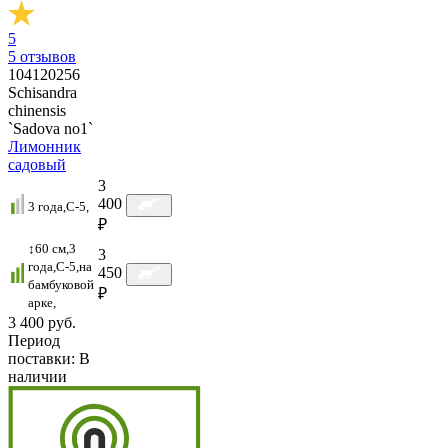
5
5
отзывов
104120256
Schisandra
chinensis
`Sadova no1`
Лимонник
садовый
3
400
3 года,C-5,
₽
↕60 см,3
3
года,C-5,на
450
бамбуковой
₽
арке,
3 400 руб.
Период
поставки:
В
наличии