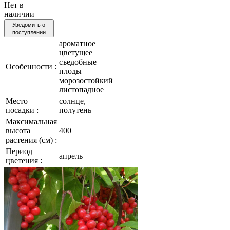
Нет в
наличии
Уведомить о
поступлении
ароматное
цветущее
съедобные
Особенности :
плоды
морозостойкий
листопадное
Место
солнце,
посадки :
полутень
Максимальная
высота
400
растения (см) :
Период
апрель
цветения :