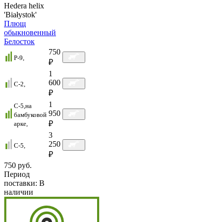
Hedera helix
'Białystok'
Плющ
обыкновенный
Белосток
750
P-9,
₽
1
600
C-2,
₽
1
C-5,на
950
бамбуковой
₽
арке,
3
250
C-5,
₽
750 руб.
Период
поставки:
В
наличии