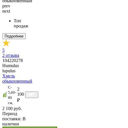
prev
next
Топ
продаж
Подробнее
5
2
отзыва
104220278
Humulus
lupulus
Хмель
обыкновенный
C-
2
5,60-
100
80
₽
cм,
2 100 руб.
Период
поставки:
В
наличии