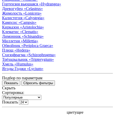
Гортензия вьющаяся
«Hydrangea»
Древогубец
«Celastrus»
Жимолость
«Lonicera»
Калистегия
«Calystegia»
Кампсис
«Campsis»
Кирказон
«Aristolochia»
Клематис
«Clematis»
Лимонник
«Schisandra»
Миллетия
«Millettia»
Обвойник
«Periploca Graeca»
Плющ
«Hedera»
Схизофрагма
«Schizophragma»
Трёхкрыльник
«Tripterygium»
Хмель
«Humulus»
Ягоды Годжи
«Lycium»
Подбор по параметрам
Скрыть
Сортировка:
Показать
цветущее