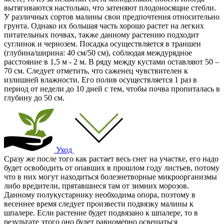
вытягиваются настолько, что затеняют плодоносящие стебли.
У различных сортов малины свои предпочтения относительно
грунта. Однако их большая часть хорошо растет на легких
питательных почвах, также данному растению подходит
суглинок и чернозем. Посадка осуществляется в траншеи
(глубина/ширина: 40 см/50 см), соблюдая междурядное
расстояние в 1,5 м - 2 м. В ряду между кустами оставляют 50 –
70 см. Следует отметить, что саженец чувствителен к
излишней влажности. Его полив осуществляется 1 раз в
период от недели до 10 дней с тем, чтобы почва пропиталась в
глубину до 50 см.
Уход
Сразу же после того как растает весь снег на участке, его надо
будет освободить от опавших в прошлом году листьев, потому
что в них могут находиться болезнетворные микроорганизмы
либо вредители, прятавшиеся там от зимних морозов.
Данному полукустарнику необходима опора, поэтому в
весеннее время следует произвести подвязку малины к
шпалере. Если растение будет подвязано к шпалере, то в
результате этого оно будет равномерно освещаться