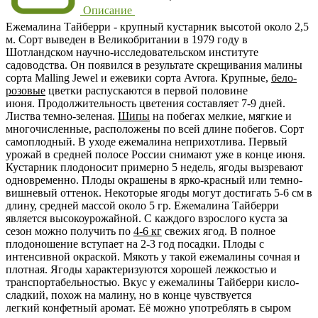
Описание
Ежемалина Тайберри
- крупный кустарник высотой около
2,5
м
. Сорт выведен в Великобритании в 1979 году в
Шотландском научно-исследовательском институте
садоводства. Он появился в результате скрещивания малины
сорта Malling Jewel и ежевики сорта Avrora. Крупные,
бело-
розовые
цветки распускаются в первой половине
июня. Продолжительность цветения составляет 7-9 дней.
Листва темно-зеленая.
Шипы
на побегах мелкие, мягкие и
многочисленные, расположены по всей длине побегов. Сорт
самоплодный
. В уходе ежемалина неприхотлива. Первый
урожай в средней полосе России снимают уже
в конце июня
.
Кустарник плодоносит примерно 5 недель, ягоды вызревают
одновременно. Плоды окрашены в ярко-красный или темно-
вишневый оттенок. Некоторые ягоды могут достигать 5-6 см в
длину, средней массой около
5 гр
. Ежемалина Тайберри
является высокоурожайной. С каждого взрослого куста за
сезон можно получить по
4-6 кг
свежих ягод. В полное
плодоношение вступает на 2-3 год посадки. Плоды с
интенсивной окраской. Мякоть у такой ежемалины сочная и
плотная. Ягоды характеризуются хорошей лежкостью и
транспортабельностью. Вкус у ежемалины Тайберри
кисло-
сладкий
, похож на малину, но в конце чувствуется
легкий конфетный аромат. Её можно употреблять в сыром