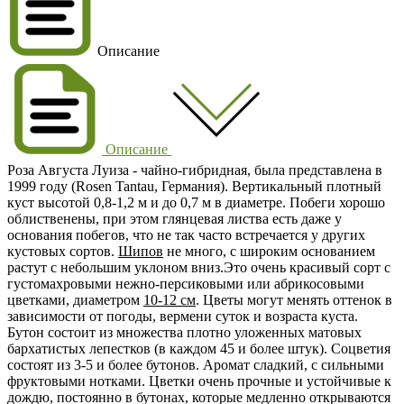
Описание
Описание
Роза Августа Луиза
- чайно-гибридная, была представлена в
1999 году (Rosen Tantau, Германия). Вертикальный плотный
куст высотой
0,8-1,2 м
и до 0,7 м в диаметре. Побеги хорошо
облиственены, при этом глянцевая листва есть даже у
основания побегов, что не так часто встречается у других
кустовых сортов.
Шипов
не много, с широким основанием
растут с небольшим уклоном вниз.Это очень красивый сорт с
густомахровыми
нежно-персиковыми
или абрикосовыми
цветками, диаметром
10-12 см
. Цветы могут менять оттенок в
зависимости от погоды, вермени суток и возраста куста.
Бутон состоит из множества плотно уложенных матовых
бархатистых лепестков (в каждом 45 и более штук). Соцветия
состоят из 3-5 и более бутонов. Аромат сладкий, с сильными
фруктовыми нотками. Цветки очень прочные и устойчивые к
дождю, постоянно в бутонах, которые медленно открываются