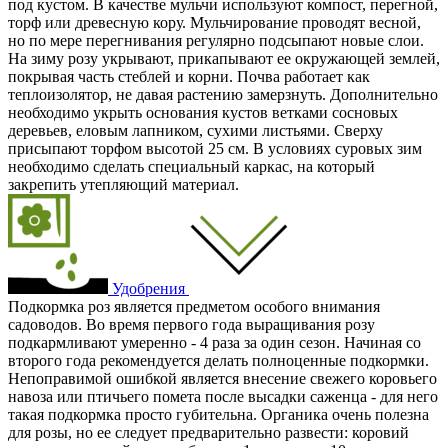
под кустом. В качестве мульчи используют компост, перегной,
торф или древесную кору. Мульчирование проводят весной,
но по мере перегнивания регулярно подсыпают новые слои.
На зиму розу укрывают, прикапывают ее окружающей землей,
покрывая часть стеблей и корни. Почва работает как
теплоизолятор, не давая растению замерзнуть. Дополнительно
необходимо укрыть основания кустов ветками сосновых
деревьев, еловым лапником, сухими листьями. Сверху
присыпают торфом высотой 25 см. В условиях суровых зим
необходимо сделать специальный каркас, на который
закрепить утепляющий материал.
Удобрения
Подкормка роз является предметом особого внимания
садоводов. Во время первого года выращивания розу
подкармливают умеренно - 4 раза за один сезон. Начиная со
второго года рекомендуется делать полноценные подкормки.
Непоправимой ошибкой является внесение свежего коровьего
навоза или птичьего помета после высадки саженца - для него
такая подкормка просто губительна. Органика очень полезна
для розы, но ее следует предварительно развести: коровий