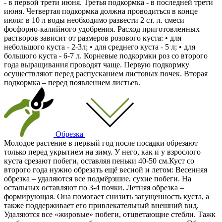
- в первой трети июня. Третья подкормка - в последней трети
июня. Четвертая подкормка должна проводиться в конце
июля: в 10 л воды необходимо развести 2 ст. л. смеси
фосфорно-калийного удобрения. Расход приготовленных
растворов зависит от размеров розового куста: • для
небольшого куста - 2-3л; • для среднего куста - 5 л; • для
большого куста - 6-7 л. Корневые подкормки роз со второго
года выращивания проводят чаще. Первую подкормку
осуществляют перед распусканием листовых почек. Вторая
подкормка – перед появлением листьев.
Обрезка
Молодое растение в первый год после посадки обрезают
только перед укрытием на зиму. У него, как и у взрослого
куста срезают побеги, оставляя пеньки 40-50 см.Куст со
второго года нужно обрезать ещё весной и летом: Весенняя
обрезка – удаляются все подмёрзшие, сухие побеги. На
остальных оставляют по 3-4 почки. Летняя обрезка –
формирующая. Она помогает снизить загущенность куста, а
также поддерживает его привлекательный внешний вид.
Удаляются все «жировые» побеги, отцветающие стебли. Тажк