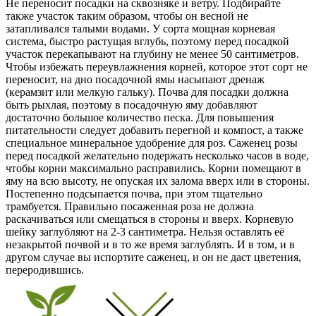
Не переносит посадки на сквозняке и ветру. Подбирайте
также участок таким образом, чтобы он весной не
затапливался талыми водами. У сорта мощная корневая
система, быстро растущая вглубь, поэтому перед посадкой
участок перекапывают на глубину не менее 50 сантиметров.
Чтобы избежать переувлажнения корней, которое этот сорт не
переносит, на дно посадочной ямы насыпают дренаж
(керамзит или мелкую гальку). Почва для посадки должна
быть рыхлая, поэтому в посадочную яму добавляют
достаточно большое количество песка. Для повышения
питательности следует добавить перегной и компост, а также
специальное минеральное удобрение для роз. Саженец розы
перед посадкой желательно подержать несколько часов в воде,
чтобы корни максимально расправились. Корни помещают в
яму на всю высоту, не опуская их залома вверх или в стороны.
Постепенно подсыпается почва, при этом тщательно
трамбуется. Правильно посаженная роза не должна
раскачиваться или смещаться в стороны и вверх. Корневую
шейку заглубляют на 2-3 сантиметра. Нельзя оставлять её
незакрытой почвой и в то же время заглублять. И в том, и в
другом случае вы испортите саженец, и он не даст цветения,
переродившись.