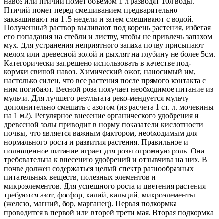
навоз или птичий помет объемом 1 л разводят 10л воды.
Птичий помет перед смешиванием предварительно
заквашивают на 1 ,5 недели и затем смешивают с водой.
Полученный раствор выливают под корень растения, избегая
его попадания на стебли и листву, чтобы не привлечь запахом
мух. Для устранения неприятного запаха почву присыпают
мелом или древесной золой и рыхлят на глубину не более 5см.
Категорически запрещено использовать в качестве под-
кормки свиной навоз. Химический ожог, наносимый им,
настолько силен, что все растения после прямого контакта с
ним погибают. Весной роза получает необходимое питание из
мульчи. Для лучшего результата реко-мендуется мульчу
дополнительно смешать с азотом (из расчета 1 ст. л. мочевины
на 1 м2). Регулярное внесение органического удобрения и
древесной золы приводит в норму показатели кислотности
почвы, что является важным фактором, необходимым для
нормального роста и развития растения. Правильное и
полноценное питание играет для розы огромную роль. Она
требовательна к внесению удобрений и отзывчива на них. В
почве должен содержаться целый спектр разнообразных
питательных веществ, полезных элементов и
микроэлементов. Для успешного роста и цветения растения
требуются азот, фосфор, калий, кальций, микроэлементы
(железо, магний, бор, марганец). Первая подкормка
проводится в первой или второй трети мая. Вторая подкормка