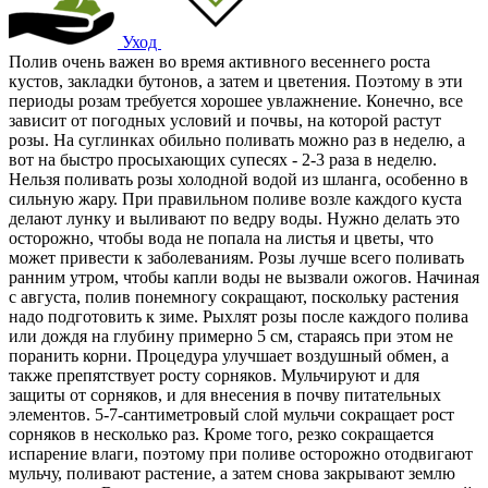
Уход
Полив очень важен во время активного весеннего роста
кустов, закладки бутонов, а затем и цветения. Поэтому в эти
периоды розам требуется хорошее увлажнение. Конечно, все
зависит от погодных условий и почвы, на которой растут
розы. На суглинках обильно поливать можно раз в неделю, а
вот на быстро просыхающих супесях - 2-3 раза в неделю.
Нельзя поливать розы холодной водой из шланга, особенно в
сильную жару. При правильном поливе возле каждого куста
делают лунку и выливают по ведру воды. Нужно делать это
осторожно, чтобы вода не попала на листья и цветы, что
может привести к заболеваниям. Розы лучше всего поливать
ранним утром, чтобы капли воды не вызвали ожогов. Начиная
с августа, полив понемногу сокращают, поскольку растения
надо подготовить к зиме. Рыхлят розы после каждого полива
или дождя на глубину примерно 5 см, стараясь при этом не
поранить корни. Процедура улучшает воздушный обмен, а
также препятствует росту сорняков. Мульчируют и для
защиты от сорняков, и для внесения в почву питательных
элементов. 5-7-сантиметровый слой мульчи сокращает рост
сорняков в несколько раз. Кроме того, резко сокращается
испарение влаги, поэтому при поливе осторожно отодвигают
мульчу, поливают растение, а затем снова закрывают землю