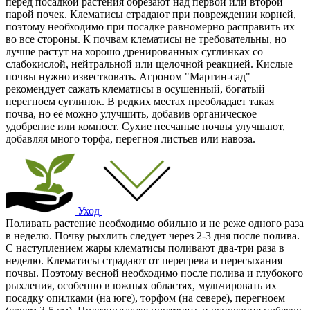
перед посадкой растения обрезают над первой или второй
парой почек. Клематисы страдают при повреждении корней,
поэтому необходимо при посадке равномерно расправить их
во все стороны. К почвам клематисы не требовательны, но
лучше растут на хорошо дренированных суглинках со
слабокислой, нейтральной или щелочной реакцией. Кислые
почвы нужно известковать. Агроном "Мартин-сад"
рекомендует сажать клематисы в осушенный, богатый
перегноем суглинок. В редких местах преобладает такая
почва, но её можно улучшить, добавив органическое
удобрение или компост. Сухие песчаные почвы улучшают,
добавляя много торфа, перегноя листьев или навоза.
Уход
Поливать растение необходимо обильно и не реже одного раза
в неделю. Почву рыхлить следует через 2-3 дня после полива.
С наступлением жары клематисы поливают два-три раза в
неделю. Клематисы страдают от перегрева и пересыхания
почвы. Поэтому весной необходимо после полива и глубокого
рыхления, особенно в южных областях, мульчировать их
посадку опилками (на юге), торфом (на севере), перегноем