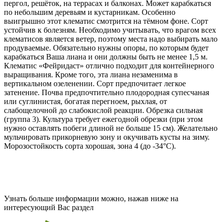
пергол, решёток, на террасах и балконах. Может карабкаться
по небольшим деревьям и кустарникам. Особенно
выигрышно этот клематис смотрится на тёмном фоне. Сорт
устойчив к болезням. Необходимо учитывать, что врагом всех
клематисов является ветер, поэтому места надо выбирать мало
продуваемые. Обязательно нужны опоры, по которым будет
карабкаться Ваша лиана и они должны быть не менее 1,5 м.
Клематис «Фейридаст» отлично подходит для контейнерного
выращивания. Кроме того, эта лиана незаменима в
вертикальном озеленении. Сорт предпочитает легкое
затенение. Почва предпочтительно плодородная супесчаная
или суглинистая, богатая перегноем, рыхлая, от
слабощелочной до слабокислой реакции. Обрезка сильная
(группа 3). Культура требует ежегодной обрезки (при этом
нужно оставлять побеги длиной не больше 15 см). Желательно
мульчировать прикорневую зону и окучивать кусты на зиму.
Морозостойкость сорта хорошая, зона 4 (
до -34°С
).
Узнать больше информации можно, нажав ниже на
интересующий Вас раздел