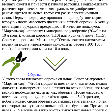
вызвать ожоги и привести к гибели растения. Подкармливать
растение органическими и минеральными удобрениями
рекомендуется не менее трёх-пяти раз за вегетационный
сезон. Первую подкормку проводят в период бутонизации,
вторую - после массового цветения и летней обрезки. К концу
вегетации подкормки прекращают. В качестве подкормок
"Мартин-сад" использует минеральное удобрение (20-40 г на
10 л воды); жидкий коровяк (1:10) или куриный помёт (1:15).
Совет от агронома "Мартин сад:"Очень полезен клематисам
весенний полив известковым молоком из расчёта 100-150 г
гашёной извести или мела на 10 л воды"..
Обрезка
У этого сорта клематиса обрезка сильная. Совет от агронома
"Мартин-сад": "Чтобы продлить цветение клематисов, нельзя
допускать одновременного цветения на всех побегах, поэтому
весной необходимо часть из них обрезать. После массового
цветения, когда на кусте остаётся примерно 5-10 цветков,
побеги можно снова обрезать до первых вегетативных почек,
из которых начнут расти новые побеги с бутонами. Примерно
через 1-1,5 месяца на таких кустах вырастают новые побеги с