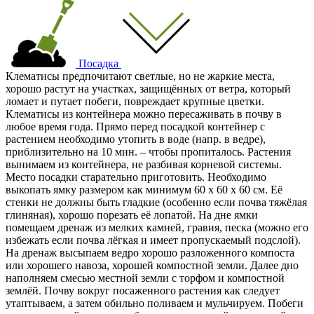
Посадка
Клематисы предпочитают светлые, но не жаркие места,
хорошо растут на участках, защищённых от ветра, который
ломает и путает побеги, повреждает крупные цветки.
Клематисы из контейнера можно пересаживать в почву в
любое время года. Прямо перед посадкой контейнер с
растением необходимо утопить в воде (напр. в ведре),
приблизительно на 10 мин. – чтобы пропиталось. Растения
вынимаем из контейнера, не разбивая корневой системы.
Место посадки старательно приготовить. Необходимо
выкопать ямку размером как минимум 60 x 60 x 60 cм. Её
стенки не должны быть гладкие (особенно если почва тяжёлая
глиняная), хорошо порезать её лопатой. На дне ямки
помещаем дренаж из мелких камней, гравия, песка (можно его
избежать если почва лёгкая и имеет пропускаемый подслой).
На дренаж высыпаем ведро хорошо разложенного компоста
или хорошего навоза, хорошей компостной земли. Далее дно
наполняем смесью местной земли с торфом и компостной
землёй. Почву вокруг посаженного растения как следует
утаптываем, а затем обильно поливаем и мульчируем. Побеги