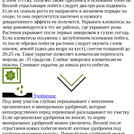
(слоем 3-5 см). Полезно также притенять и основание побегов.
Весной отрастающие побеги следует два-три раза подвязать.
Если их сначала роста не направлять в желаемом порядке на
опоре, то они переплетутся хаотично и нужного
декоративного эффекта не получится. Укрывать клематисы на
зиму рекомендуется в тех же районах, где укрывают розы.
Растения укрывают после первых заморозков в сухую погоду.
Если клематисы посажены с заглублением основания побега,
то после обрезки побегов растение следует окучить слоем
опилок, землёй (одно-два ведра на куст), снегом толщиной до
20-25 см. Такое укрытие позволяет клематисам переносить
морозы до -35 градусов. Слабые заморозки клематисам не
опасны. Снимают укрытие до начала роста побегов.
Удобрения
Под зиму участок глубоко перекапывают с внесением
органических и минеральных удобрений, которые
непосредственно перед перекопкой раскладывают по участку.
Если органические удобрения не вносят, то норму
минеральных удобрений можно увеличить. Весной после
отрастания новых побегов вносят азотные удобрения под
глубокое рыхление участка. Переизбыток удобрений может