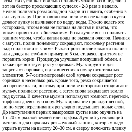
розы. На суглинках обильно поливать можно раз в неделю, а
вот на быстро просыхающих супесях - 2-3 раза в неделю.
Нельзя поливать розы холодной водой из шланга, особенно в
сильную жару. При правильном поливе возле каждого куста
делают лунку и выливают по ведру воды. Нужно делать это
осторожно, чтобы вода не попала на листья и цветы, что
может привести к заболеваниям. Розы лучше всего поливать
ранним утром, чтобы капли воды не вызвали ожогов. Начиная
с августа, полив понемногу сокращают, поскольку растения
надо подготовить к зиме. Рыхлят розы после каждого полива
или дождя на глубину примерно 5 см, стараясь при этом не
поранить корни. Процедура улучшает воздушный обмен, а
также препятствует росту сорняков. Мульчируют и для
защиты от сорняков, и для внесения в почву питательных
элементов. 5-7-сантиметровый слой мульчи сокращает рост
сорняков в несколько раз. Кроме того, резко сокращается
испарение влаги, поэтому при поливе осторожно отодвигают
мульчу, поливают растение, а затем снова закрывают землю
под кустом. В качестве мульчи используют компост, перегной,
торф или древесную кору. Мульчирование проводят весной,
но по мере перегнивания регулярно подсыпают новые слои.
До наступления первых заморозков кусты надо окучить на
15–20 см рыхлой землей или торфом. Лучший утепляющий
материал для парковых роз – еловый лапник, которым надо
укрыть кусты на высоту 20–30 см, а сверху положить пленку