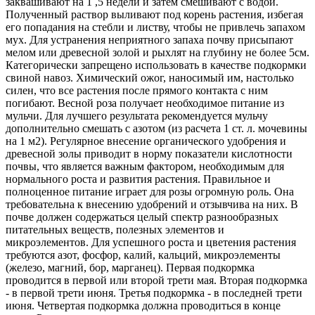
заквашивают на 1 ,5 недели и затем смешивают с водой.
Полученный раствор выливают под корень растения, избегая
его попадания на стебли и листву, чтобы не привлечь запахом
мух. Для устранения неприятного запаха почву присыпают
мелом или древесной золой и рыхлят на глубину не более 5см.
Категорически запрещено использовать в качестве подкормки
свиной навоз. Химический ожог, наносимый им, настолько
силен, что все растения после прямого контакта с ним
погибают. Весной роза получает необходимое питание из
мульчи. Для лучшего результата рекомендуется мульчу
дополнительно смешать с азотом (из расчета 1 ст. л. мочевины
на 1 м2). Регулярное внесение органического удобрения и
древесной золы приводит в норму показатели кислотности
почвы, что является важным фактором, необходимым для
нормального роста и развития растения. Правильное и
полноценное питание играет для розы огромную роль. Она
требовательна к внесению удобрений и отзывчива на них. В
почве должен содержаться целый спектр разнообразных
питательных веществ, полезных элементов и
микроэлементов. Для успешного роста и цветения растения
требуются азот, фосфор, калий, кальций, микроэлементы
(железо, магний, бор, марганец). Первая подкормка
проводится в первой или второй трети мая. Вторая подкормка
- в первой трети июня. Третья подкормка - в последней трети
июня. Четвертая подкормка должна проводиться в конце