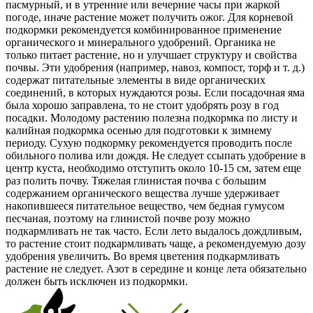
пасмурный, и в утренние или вечерние часы при жаркой
погоде, иначе растение может получить ожог. Для корневой
подкормки рекомендуется комбинированное применение
органического и минерального удобрений. Органика не
только питает растение, но и улучшает структуру и свойства
почвы. Эти удобрения (например, навоз, компост, торф и т. д.)
содержат питательные элементы в виде органических
соединений, в которых нуждаются розы. Если посадочная яма
была хорошо заправлена, то не стоит удобрять розу в год
посадки. Молодому растению полезна подкормка по листу и
калийная подкормка осенью для подготовки к зимнему
периоду. Сухую подкормку рекомендуется проводить после
обильного полива или дождя. Не следует ссыпать удобрение в
центр куста, необходимо отступить около 10-15 см, затем еще
раз полить почву. Тяжелая глинистая почва с большим
содержанием органического вещества лучше удерживает
накопившееся питательное вещество, чем бедная гумусом
песчаная, поэтому на глинистой почве розу можно
подкармливать не так часто. Если лето выдалось дождливым,
то растение стоит подкармливать чаще, а рекомендуемую дозу
удобрения увеличить. Во время цветения подкармливать
растение не следует. Азот в середине и конце лета обязательно
должен быть исключен из подкормки.