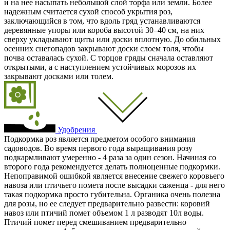
и на нее насыпать небольшой слой торфа или земли. Более
надежным считается сухой способ укрытия роз,
заключающийся в том, что вдоль гряд устанавливаются
деревянные упоры или короба высотой 30–40 см, на них
сверху укладывают щиты или доски вплотную. До обильных
осенних снегопадов закрывают доски слоем толя, чтобы
почва оставалась сухой. С торцов гряды сначала оставляют
открытыми, а с наступлением устойчивых морозов их
закрывают досками или толем.
Удобрения
Подкормка роз является предметом особого внимания
садоводов. Во время первого года выращивания розу
подкармливают умеренно - 4 раза за один сезон. Начиная со
второго года рекомендуется делать полноценные подкормки.
Непоправимой ошибкой является внесение свежего коровьего
навоза или птичьего помета после высадки саженца - для него
такая подкормка просто губительна. Органика очень полезна
для розы, но ее следует предварительно развести: коровий
навоз или птичий помет объемом 1 л разводят 10л воды.
Птичий помет перед смешиванием предварительно