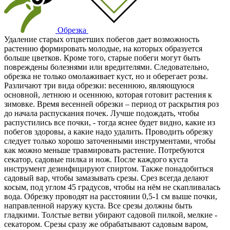
Обрезка
Удаление старых отцветших побегов дает возможность
растению формировать молодые, на которых образуется
больше цветков. Кроме того, старые побеги могут быть
повреждены болезнями или вредителями. Следовательно,
обрезка не только омолаживает куст, но и оберегает розы.
Различают три вида обрезки: весеннюю, являющуюся
основной, летнюю и осеннюю, которая готовит растения к
зимовке. Время весенней обрезки – период от раскрытия роз
до начала распускания почек. Лучше подождать, чтобы
распустились все почки, - тогда яснее будет видно, какие из
побегов здоровы, а какие надо удалить. Проводить обрезку
следует только хорошо заточенными инструментами, чтобы
как можно меньше травмировать растение. Потребуются
секатор, садовые пилка и нож. После каждого куста
инструмент дезинфицируют спиртом. Также понадобиться
садовый вар, чтобы замазывать срезы. Срез всегда делают
косым, под углом 45 градусов, чтобы на нём не скапливалась
вода. Обрезку проводят на расстоянии 0,5-1 см выше почки,
направленной наружу куста. Все срезы должны быть
гладкими. Толстые ветви убирают садовой пилкой, мелкие -
секатором. Срезы сразу же обрабатывают садовым варом,