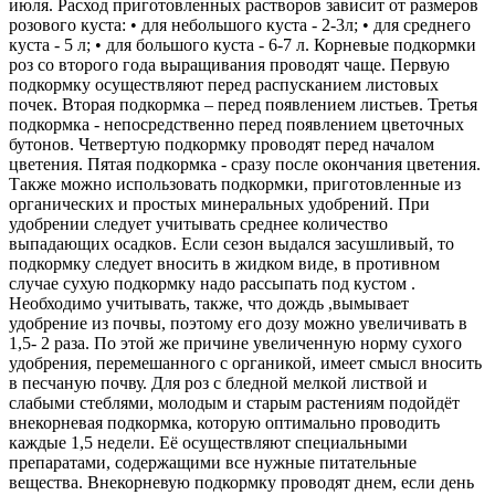
июля. Расход приготовленных растворов зависит от размеров
розового куста: • для небольшого куста - 2-3л; • для среднего
куста - 5 л; • для большого куста - 6-7 л. Корневые подкормки
роз со второго года выращивания проводят чаще. Первую
подкормку осуществляют перед распусканием листовых
почек. Вторая подкормка – перед появлением листьев. Третья
подкормка - непосредственно перед появлением цветочных
бутонов. Четвертую подкормку проводят перед началом
цветения. Пятая подкормка - сразу после окончания цветения.
Также можно использовать подкормки, приготовленные из
органических и простых минеральных удобрений. При
удобрении следует учитывать среднее количество
выпадающих осадков. Если сезон выдался засушливый, то
подкормку следует вносить в жидком виде, в противном
случае сухую подкормку надо рассыпать под кустом .
Необходимо учитывать, также, что дождь ,вымывает
удобрение из почвы, поэтому его дозу можно увеличивать в
1,5- 2 раза. По этой же причине увеличенную норму сухого
удобрения, перемешанного с органикой, имеет смысл вносить
в песчаную почву. Для роз с бледной мелкой листвой и
слабыми стеблями, молодым и старым растениям подойдёт
внекорневая подкормка, которую оптимально проводить
каждые 1,5 недели. Её осуществляют специальными
препаратами, содержащими все нужные питательные
вещества. Внекорневую подкормку проводят днем, если день