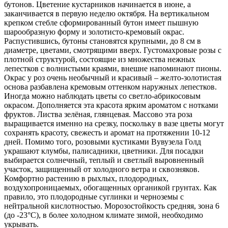
бутонов. Цветение кустарников начинается в
июне
, а
заканчивается в первую неделю октября. На вертикальном
крепком стебле сформированный бутон имеет пышную
шарообразную форму и
золотисто-кремовый
окрас.
Распустившись, бутоны становятся крупными, до 8 см в
диаметре, цветами, смотрящими вверх. Густомахровые розы с
плотной структурой, состоящие из множества нежных
лепестков с волнистыми краями, внешне напоминают пионы.
Окрас у роз очень необычный и красивый – желто-золотистая
основа разбавлена кремовым оттенком наружных лепестков.
Иногда можно наблюдать цветы со светло-абрикосовым
окрасом. Дополняется эта красота ярким ароматом с нотками
фруктов. Листва зелёная, глянцевая. Массово эта роза
выращивается именно на срезку, поскольку в вазе цветы могут
сохранять красоту, свежесть и аромат на протяжении 10-12
дней. Помимо того, розовыми кустиками Вувузела Голд
украшают клумбы, палисадники, цветники. Для посадки
выбирается солнечный, теплый и светлый выровненный
участок, защищенный от холодного ветра и сквозняков.
Комфортно растению в рыхлых, плодородных,
воздухопроницаемых, обогащенных органикой грунтах. Как
правило, это плодородные суглинки и черноземы с
нейтральной кислотностью. Морозостойкость средняя, зона 6
(
до -23°С
), в более холодном климате зимой, необходимо
укрывать.