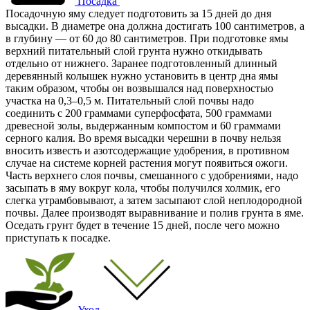
Посадка
Посадочную яму следует подготовить за 15 дней до дня
высадки. В диаметре она должна достигать 100 сантиметров, а
в глубину ― от 60 до 80 сантиметров. При подготовке ямы
верхний питательный слой грунта нужно откидывать
отдельно от нижнего. Заранее подготовленный длинный
деревянный колышек нужно установить в центр дна ямы
таким образом, чтобы он возвышался над поверхностью
участка на 0,3–0,5 м. Питательный слой почвы надо
соединить с 200 граммами суперфосфата, 500 граммами
древесной золы, выдержанным компостом и 60 граммами
серного калия. Во время высадки черешни в почву нельзя
вносить известь и азотсодержащие удобрения, в противном
случае на системе корней растения могут появиться ожоги.
Часть верхнего слоя почвы, смешанного с удобрениями, надо
засыпать в яму вокруг кола, чтобы получился холмик, его
слегка утрамбовывают, а затем засыпают слой неплодородной
почвы. Далее производят выравнивание и полив грунта в яме.
Оседать грунт будет в течение 15 дней, после чего можно
приступать к посадке.
Уход