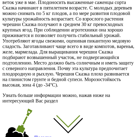
веток уже
в мае
. Плодоносить высаженные саженцы сорта
Сказка начинают в пятилетнем возрасте. С молодых деревьев
можно снимать по 5 кг плодов, а по мере развития плодовой
культуры урожайность возрастает. Со взрослого растения
черешни Сказка получают в среднем 30 кг превосходных
крупных ягод. При соблюдении агротехники она хорошо
приживается и позволяет получить стабильный урожай.
Употребляют ягоды свежими, оценивая пикантную медовую
сладость. Заготавливают чаще всего в виде компотов, варенья,
желе, мармелада. Для выращивания черешни Сказка
подбирают возвышенный участок, не подвергающийся
подтоплению. Место должно быть солнечным и иметь защиту
с северного направления. Почву эта культура предпочитает
плодородную и рыхлую. Черешня Сказка плохо развивается
на глинистом грунте и бедной супеси. Морозостойкость
высокая, зона 4 (
до -34°С
).
Узнать больше информации можно, нажав ниже на
интересующий Вас раздел