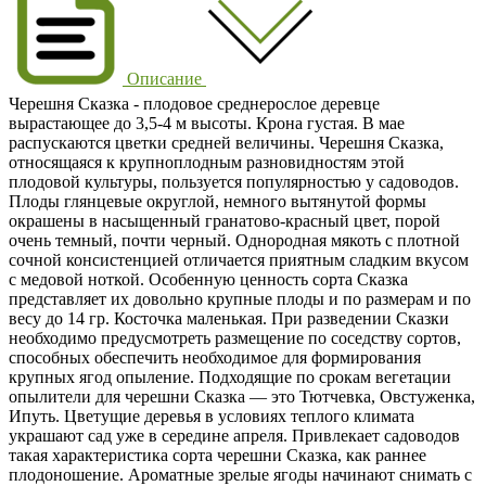
Описание
Черешня Сказка
- плодовое среднерослое деревце
вырастающее до
3,5-4 м
высоты. Крона густая. В мае
распускаются цветки средней величины. Черешня Сказка,
относящаяся к крупноплодным разновидностям этой
плодовой культуры, пользуется популярностью у садоводов.
Плоды глянцевые округлой, немного вытянутой формы
окрашены в насыщенный гранатово-красный цвет, порой
очень темный, почти черный. Однородная мякоть с плотной
сочной консистенцией отличается приятным
сладким
вкусом
с медовой ноткой. Особенную ценность сорта Сказка
представляет их довольно крупные плоды и по размерам и по
весу до
14 гр
. Косточка маленькая. При разведении Сказки
необходимо предусмотреть размещение по соседству сортов,
способных обеспечить необходимое для формирования
крупных ягод опыление. Подходящие по срокам вегетации
опылители для черешни Сказка — это Тютчевка, Овстуженка,
Ипуть. Цветущие деревья в условиях теплого климата
украшают сад уже в середине апреля. Привлекает садоводов
такая характеристика сорта черешни Сказка, как раннее
плодоношение. Ароматные зрелые ягоды начинают снимать с