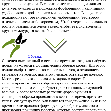
круга и в коре дерева. В середине летнего периода данная
культура нуждается в подкормке фосфорными и калийными
удобрениями с добавлением микроэлементов. В августе ее
подкармливают органическими удобрениями (раствором
птичьего помета либо коровяком). Чтобы черешня нормально
росла и развивалась очень важно, чтобы ее приствольный
круг и междурядья всегда были чистыми.
Обрезка
Саженец высаженный в весеннее время до того, как набухнут
почки, нуждается в формирующей обрезке кроны. Для этого
нужно выбрать несколько скелетных веток, а оставшиеся
вырезают на кольцо, при этом пеньков остаться не должно.
Места срезов нужно промазать садовым варом. Если вы не
успели провести такую обрезку до того, как начнется
сокодвижение, то ее надо будет провести лишь следующей
весной. У более взрослых растений формирующая и
санитарная обрезка проводятся в весеннее время, при этом
успеть следует до того, как начнется сокодвижение. В летнее
время также проводят формирующую обрезку, для этого
производят прищипку побегов, которые растут неправильно