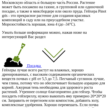
Московскую область и большую часть России. Растение
может быть посажено на газоне, в групповой или одиночной
посадке, а также в миксбордере или около пруда. Гейхера Pinot
gris - это прекрасное растение для создания красивых
композиций в саду или на приусадебном участке.
Морозостойкость хорошая, зона 4 (до -34°С).
Узнать больше информации можно, нажав ниже на
интересующий Вас раздел
Посадка
Гейхеры лучше всего растут на влажных, хорошо
дренированных, с высоким содержанием органических
веществ почвах с рН от 5,5 до 7,5. Песчаный суглинок лучше,
чем глина, потому что он обеспечивает большую аэрацию для
корней. Ажурная тень необходима для здорового роста
растений. Утреннее солнце благоприятно для гейхер. Чтобы
посадить гейхереллу, нужно выкопать яму примерно 20*20*20
см. Заправить ее перегноем или компостом, добавить золу,
комплексные удобрения. Хорошо перемешать. Если почва