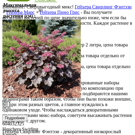
Максимальная
Внимание! Сверхвыгодный микс!
Гейхера Свирлинг Фэнтэзи
высота
30
+
Гейхера Марс
+
Гейхера Пино Грис
- Вы получаете
растения (см) :
несколько растений по цене значительно ниже, чем если бы
покупали каждое растение по отдельности. Каждое растение в
своем контейнере.
Состав комплекта:
Гейхера Свирлинг Фэнтэзи
(Контейнер 2 литра, цена товара
отдельно от микса 1500 руб.)
Гейхера Марс
(Контейнер 2 литра, цена товара отдельно от
микса 665 руб.)
Гейхера Пино Грис
(Контейнер 2 литра, цена товара отдельно
от микса 1350 руб.)
Миксы от Мартин-сада
- это скомбинированные наборы
растений, которые создают живописную композицию при
посадке их рядом. Растения для микса подбираются нашими
дизайнерами таким образом, чтобы они были похожи внешне,
prev
но при этом разных цветов, а главное нуждались в
next
одинаковом уходе. Чтобы наслаждаться декоративными
преимуществами микс-набора, советуем высаживать растения
Подробнее
рядом друг с другом.
604032325
Heuchera Swirling
Гейхера Свирлинг Фэнтэзи
- декоративный низкорослый
Fantasy