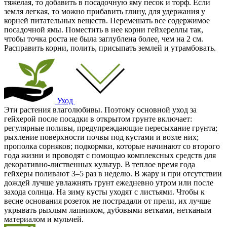
тяжелая, то добавить в посадочную яму песок и торф. Если
земля легкая, то можно прибавить глину, для удержания у
корней питательных веществ. Перемешать все содержимое
посадочной ямы. Поместить в нее корни гейхереллы так,
чтобы точка роста не была заглублена более, чем на 2 см.
Расправить корни, полить, присыпать землей и утрамбовать.
Уход
Эти растения влаголюбивы. Поэтому основной уход за
гейхерой после посадки в открытом грунте включает:
регулярные поливы, предупреждающие пересыхание грунта;
рыхление поверхности почвы под кустами и возле них;
прополка сорняков; подкормки, которые начинают со второго
года жизни и проводят с помощью комплексных средств для
декоративно-лиственных культур. В теплое время года
гейхеры поливают 3–5 раз в неделю. В жару и при отсутствии
дождей лучше увлажнять грунт ежедневно утром или после
захода солнца. На зиму кусты уходят с листьями. Чтобы к
весне основания розеток не пострадали от прели, их лучше
укрывать рыхлым лапником, дубовыми ветками, нетканым
материалом и мульчей.