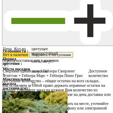
Цена
Кол-во
цветущее
Особенности :
морозостойкий
Нет в наличии
Уведомить о поступлении
Период
Период поставки:
нет в наличии
июль, август
цветения :
×
Место посадки
Сверхвыгодный микс! Гейхера Свирлинг
Доступное
полутень
:
Фэнтэзи + Гейхера Марс + Гейхера Пино Грис
количество
Максимальная
Доступное количество – общие остатки на всех складах.
высота
25
Мы оставляем за собой право держать неравные остатки на
растения (см) :
складах. Оформите заказ на нужное Вам количество из
имеющегося, и оно будет в Вашем заказе на день доставки или
самовывоза.
Если Вы планируете приехать и выбрать на месте, уточняйте
наличие у наших менеджеров по телефону или электронной
почте.