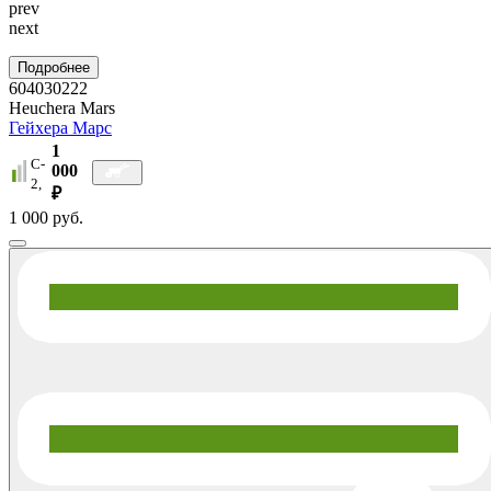
prev
next
Подробнее
604030222
Heuchera Mars
Гейхера Марс
1
C-
000
2,
₽
1 000 руб.