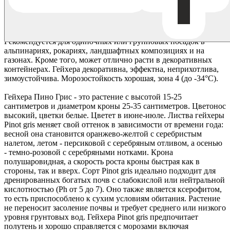
при рассеянном освещении или в небольшой полутени, но
может расти на солнечном месте, но тогда растению
необходим более частый полив. Предпочитает хорошо
дренированную, умеренно увлажнённую, плодородную почву.
Рекомендуется для одиночных или групповых посадок в
альпинариях, рокариях, ландшафтных композициях и на
газонах. Кроме того, может отлично расти в декоративных
контейнерах. Гейхера декоративна, эффектна, неприхотлива,
зимоустойчива. Морозостойкость хорошая, зона 4 (до -34°С).
Гейхера Пино Грис
- это растение с высотой 15-25
сантиметров и диаметром кроны 25-35 сантиметров. Цветонос
высокий, цветки белые. Цветет в июне-июле. Листва гейхеры
Pinot gris меняет свой оттенок в зависимости от времени года:
весной она становится оранжево-желтой с серебристым
налетом, летом - персиковой с серебряным отливом, а осенью
- темно-розовой с серебряными нотками. Крона
полушаровидная, а скорость роста кроны быстрая как в
стороны, так и вверх. Сорт Pinot gris идеально подходит для
дренированных богатых почв с слабокислой или нейтральной
кислотностью (Ph от 5 до 7). Оно также является ксерофитом,
то есть приспособлено к сухим условиям обитания. Растение
не переносит засоление почвы и требует среднего или низкого
уровня грунтовых вод. Гейхера Pinot gris предпочитает
полутень и хорошо справляется с морозами включая