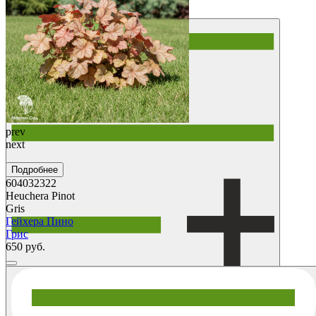
Купить
prev
next
Подробнее
604032322
Heuchera Pinot
Gris
Гейхера Пино
Грис
650 руб.