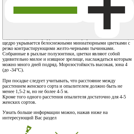
Актинидия Вейки мужская - «мужское» растение,
выполняющее обязанности опылителя для обоеполых и
женских разновидностей актинидий. При правильном уходе
дорастает до 8-10 м. Цветёт в июне. Достаточно посадить 1
мужское растение на 6-8 женских. Красивые листья - тёмно-
зелёные, слегка блестящие, с красными черешками. Каждый
год Вейки демонстрирует солидный прирост, а в июне месяце
щедро укрывается белоснежными миниатюрными цветками с
резко контрастирующими желто-черными тычинками.
Собранные в рыхлые полузонтики, цветки являют собой
удивительно милое и изящное зрелище, наслаждаться которым
можно много дней подряд. Морозостойкость высокая, зона 4
(до -34°С).
При посадке следует учитывать, что расстояние между
расстением женского сорта и опылителем должно быть не
менее 1,5-2 м, но не более 4-5 м.
Кроме того одного расстения опылителя достаточно для 4-5
женских сортов.
Узнать больше информации можно, нажав ниже на
интересующий Вас раздел