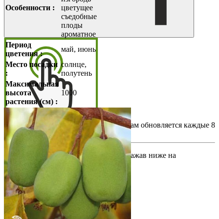
Особенности :
цветущее
съедобные
плоды
ароматное
Период
май, июнь
цветения :
Место посадки
солнце,
:
полутень
Максимальная
высота
1000
растения (см) :
*Информация по товарам и их остаткам обновляется каждые 8
часов.
Узнать больше информации можно, нажав ниже на
интересующий Вас раздел