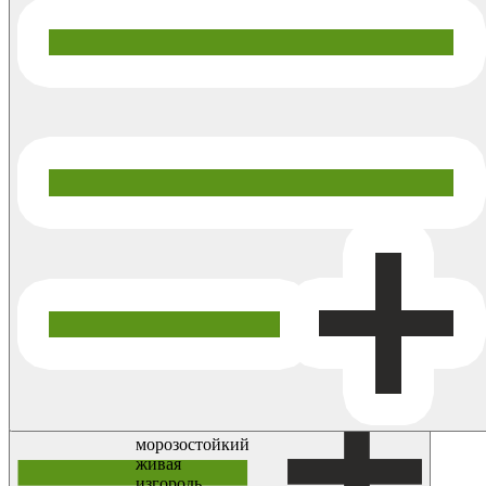
Мы оставляем за собой право держать неравные остатки на
складах. Оформите заказ на нужное Вам количество из
имеющегося, и оно будет в Вашем заказе на день доставки или
самовывоза.
Если Вы планируете приехать и выбрать на месте, уточняйте
наличие у наших менеджеров по телефону или электронной
почте.
Купить
морозостойкий
живая
изгородь