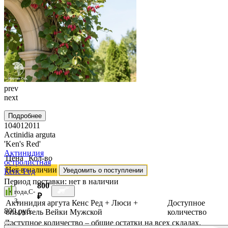
prev
next
Подробнее
104012011
Actinidia arguta
'Ken's Red'
Актинидия
Цена
Кол-во
остролистная
Нет в наличии
Уведомить о поступлении
Кенс Ред
Период поставки:
нет в наличии
3
800
×
года,C-
₽
3,
Актинидия аргута Кенс Ред + Люси +
Доступное
800 руб.
опылитель Вейки Мужской
количество
Доступное количество – общие остатки на всех складах.