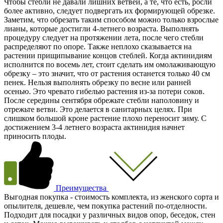
Чтобы стебли не давали лишних ветвей, а те, что есть, росли
более активно, следует подвергать их формирующей обрезке.
Заметим, что обрезать таким способом можно только взрослые
лианы, которые достигли 4-летнего возраста. Выполнять
процедуру следует на протяжении лета, после чего стебли
распределяют по опоре. Также неплохо сказывается на
растении прищипывание концов стеблей. Когда актинидиям
исполнится по восемь лет, стоит сделать им омолаживающую
обрезку – это значит, что от растения останется только 40 см
пенек. Нельзя выполнять обрезку по весне или ранней
осенью. Это чревато гибелью растения из-за потери соков.
После середины сентября обрежьте стебли наполовину и
отрежьте ветви. Это делается в санитарных целях. При
слишком большой кроне растение плохо переносит зиму. С
достижением 3-4 летнего возраста актинидия начнет
приносить плоды.
Преимущества
Выгодная покупка - стоимость комплекта, из женского сорта и
опылителя, дешевле, чем покупка растений по-отделности.
Подходит для посадки у различных видов опор, беседок, стен