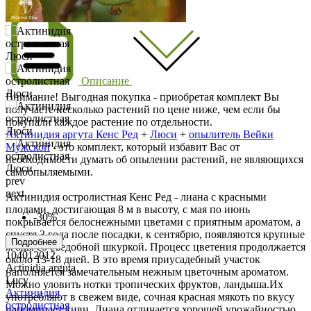
Описание
Описание
Внимание! Выгодная покупка - приобретая комплект Вы
получаете несколько растений по цене ниже, чем если бы
покупали каждое растение по отдельности.
Актинидия аргута Кенс Ред
+
Люси
+
опылитель Вейки
Мужской
- это комплект, который избавит Вас от
необходимости думать об опылении растений, не являющихся
самоопыляемыми.
prev
next
Актинидия остролистная Кенс Ред - лиана с красными
плодами, достигающая 8 м в высоту, с мая по июнь
-30%
покрывается белоснежными цветами с приятным ароматом, а
спустя 3 года после посадки, к сентябрю, появляются крупные
Подробнее
ягоды со съедобной шкуркой. Процесс цветения продолжается
104012012
около 13-18 дней. В это время приусадебный участок
Actinidia arguta
наполняется замечательным нежным цветочным ароматом.
Lucy
Можно уловить нотки тропических фруктов, ландыша.Их
Актинидия
употребляют в свежем виде, сочная красная мякоть по вкусу
остролистная
напоминает киви. Лиана отличается хорошей урожайностью,