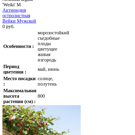
'Weiki' M
Актинидия
остролистная
Вейки Мужской
0 руб.
морозостойкий
съедобные
плоды
Особенности :
цветущее
живая
изгородь
Период
май, июнь
цветения :
Место посадки
солнце,
:
полутень
Максимальная
высота
800
растения (см) :