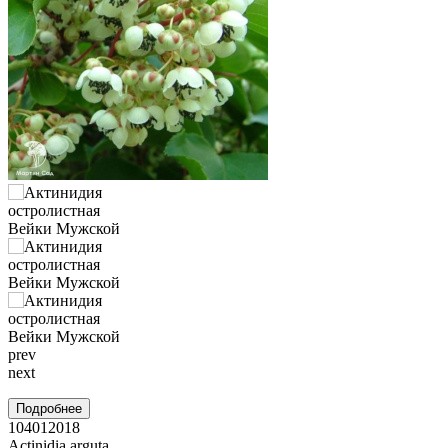
prev
next
Подробнее
104012018
Actinidia arguta