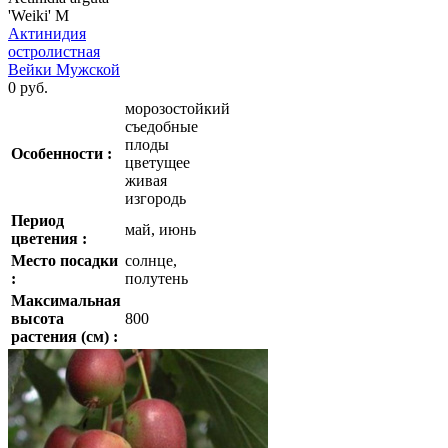
'Weiki' M
Актинидия
остролистная
Вейки Мужской
0 руб.
морозостойкий
съедобные
плоды
Особенности :
цветущее
живая
изгородь
Период
май, июнь
цветения :
Место посадки
солнце,
:
полутень
Максимальная
высота
800
растения (см) :