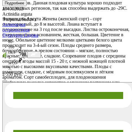
от сквозняков. Данная плодовая культура хорошо подходит
Подробнее
для холодных регионов, так как способна выдержать до -29С.
104012013
Actinidia arguta
Актинидия Аргута Женева (женский сорт) - сорт
'Purpurna Sadowa'
сильнорослый, до 8 м высотой. Лиана вступает в
Актинидия
плодоношение на 3 год после высадки. Листва остроконечная,
остролистная
с сердцевидным основанием, жесткая, большая. Цветение в
Пурпурна Садова
июне. Обильное цветение мелкими цветками белого цвета
80-
происходит на 3-4-ый сезон. Плоды среднего размера,
100
2
бочкообразные, в зрелом состоянии – мягкие, полностью
см,4-
700
красные, душистые, сладкие. Созревание плодов с середины
5
₽
сентября, ягоды массой 15 - 20 г, с нежной кожицей плотной
лет,C-
мякотью с высокими вкусовыми качествами. Плоды с
5,
румянцем, сладкие, с мёдовым послевкусием и лёгким
2 550 руб.
ароматом. Сорт самобесплоден, для плодоношения
необходима высадка совместно с мужским растением или
универсальным сортом-опылителем. Нуждается в тёплом,
защищенном месте, умеренно влажной плодородной почве.
Отличается высокой устойчивостью ко многим заболеваниям
сорта. Пригодна для выращивания в регионах с суровыми
зимами. Морозостойкость зона 4 (до -34С).
Актинидия Вейки мужская - «мужское» растение,
выполняющее обязанности опылителя для обоеполых и
женских разновидностей актинидий. При правильном уходе