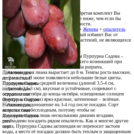
Описание
Внимание! Выгодная покупка - приобретая комплект Вы
получаете несколько растений по цене ниже, чем если бы
покупали каждое растение по отдельности.
Актинидия аргута Пурпурна Садова
+
Женева
+
опылитель
Вейки Мужской
- это комплект, который избавит Вас от
необходимости думать об опылении растений, не являющихся
самоопыляемыми.
Сорт актинидии аргута под названием Пурпурна Садова –
женский сорт, плодоносный, скорее всего возникший при
скрещивании Actinidia arguta х Actinidia purpurea.
Древововидная лиана вырастает до 8 м. Темпы роста высокие,
до 2 м в год. В июне появляются небольшие белые цветы.
Плоды овальные, средней величины (длиной 3,5-4 cм,
шириной 2,5-3 cм), вкусные и устойчивые, созревают с
середины сентября до конца октября, освещенные солнцем
(внутри и снаружи) ярко-красные, затененные – зелёные.
Начинает плодоношение на 3-4 год после посадки. Сорт
является самобесплодным, поэтому чтобы не
довольствоваться лишь несколькими дикими ягодами,
необходимо посадить рядом опылитель. Как и многие другие
prev
сорта, Пурпурна Садова актинидия не переносит застоев
next
воды, а место её посадки должно быть теплым и защищенным