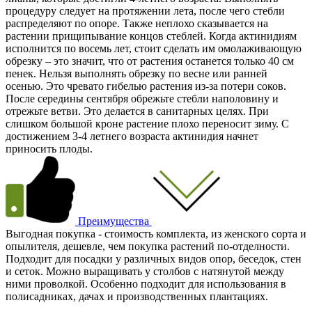
процедуру следует на протяжении лета, после чего стебли
распределяют по опоре. Также неплохо сказывается на
растении прищипывание концов стеблей. Когда актинидиям
исполнится по восемь лет, стоит сделать им омолаживающую
обрезку – это значит, что от растения останется только 40 см
пенек. Нельзя выполнять обрезку по весне или ранней
осенью. Это чревато гибелью растения из-за потери соков.
После середины сентября обрежьте стебли наполовину и
отрежьте ветви. Это делается в санитарных целях. При
слишком большой кроне растение плохо переносит зиму. С
достижением 3-4 летнего возраста актинидия начнет
приносить плоды.
Преимущества
Выгодная покупка - стоимость комплекта, из женского сорта и
опылителя, дешевле, чем покупка растений по-отделности.
Подходит для посадки у различных видов опор, беседок, стен
и сеток. Можно выращивать у столбов с натянутой между
ними проволкой. Особенно подходит для использования в
полисадниках, дачах и производственных плантациях.