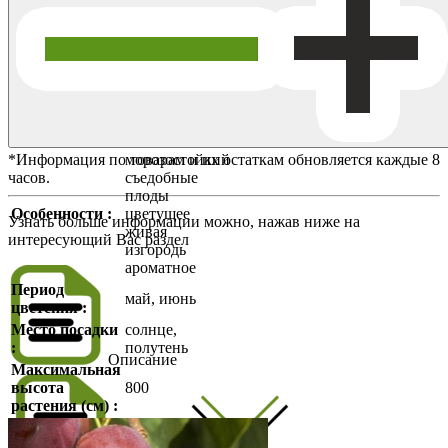
*Информация по товарам и их остаткам обновляется каждые 8
морозостойкий
часов.
съедобные
плоды
Особенности :
цветущее
Узнать больше информации можно, нажав ниже на
живая
интересующий Вас раздел
изгородь
ароматное
Период
май, июнь
цветения :
Место посадки
солнце,
:
полутень
Описание
Максимальная
высота
800
растения (см) :