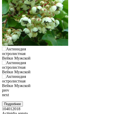
prev
next
Подробнее
104012018
Actinidia arguta