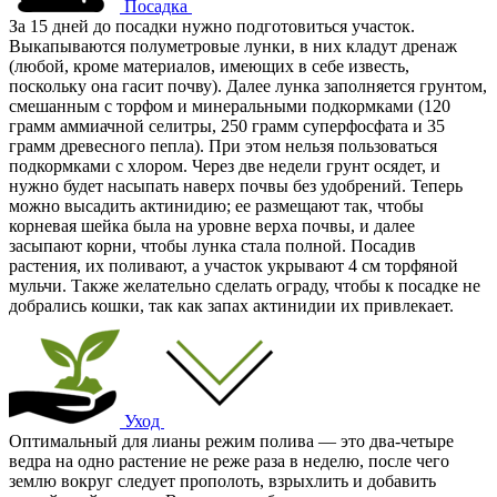
Посадка
За 15 дней до посадки нужно подготовиться участок.
Выкапываются полуметровые лунки, в них кладут дренаж
(любой, кроме материалов, имеющих в себе известь,
поскольку она гасит почву). Далее лунка заполняется грунтом,
смешанным с торфом и минеральными подкормками (120
грамм аммиачной селитры, 250 грамм суперфосфата и 35
грамм древесного пепла). При этом нельзя пользоваться
подкормками с хлором. Через две недели грунт осядет, и
нужно будет насыпать наверх почвы без удобрений. Теперь
можно высадить актинидию; ее размещают так, чтобы
корневая шейка была на уровне верха почвы, и далее
засыпают корни, чтобы лунка стала полной. Посадив
растения, их поливают, а участок укрывают 4 см торфяной
мульчи. Также желательно сделать ограду, чтобы к посадке не
добрались кошки, так как запах актинидии их привлекает.
Уход
Оптимальный для лианы режим полива — это два-четыре
ведра на одно растение не реже раза в неделю, после чего
землю вокруг следует прополоть, взрыхлить и добавить