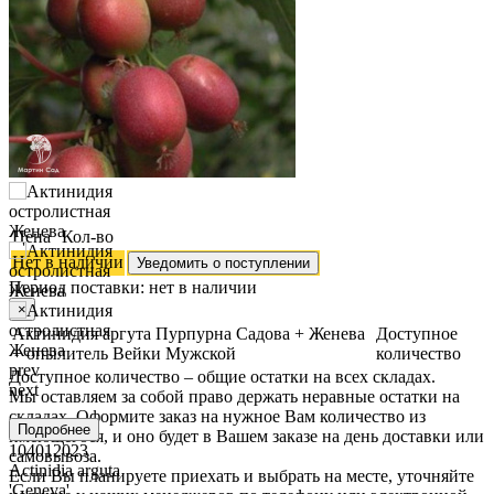
Цена
Кол-во
Нет в наличии
Уведомить о поступлении
Период поставки:
нет в наличии
×
Актинидия аргута Пурпурна Садова + Женева
Доступное
+ опылитель Вейки Мужской
количество
prev
Доступное количество – общие остатки на всех складах.
next
Мы оставляем за собой право держать неравные остатки на
складах. Оформите заказ на нужное Вам количество из
Подробнее
имеющегося, и оно будет в Вашем заказе на день доставки или
104012023
самовывоза.
Аctinidia arguta
Если Вы планируете приехать и выбрать на месте, уточняйте
'Geneva'