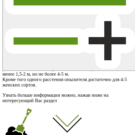
дорастает до 8-10 м. Цветёт в июне. Достаточно посадить 1
мужское растение на 6-8 женских. Красивые листья - тёмно-
зелёные, слегка блестящие, с красными черешками. Каждый
год Вейки демонстрирует солидный прирост, а в июне месяце
щедро укрывается белоснежными миниатюрными цветками с
резко контрастирующими желто-черными тычинками.
Собранные в рыхлые полузонтики, цветки являют собой
удивительно милое и изящное зрелище, наслаждаться которым
можно много дней подряд. Морозостойкость высокая, зона 4
(до -34°С).
При посадке следует учитывать, что расстояние между
расстением женского сорта и опылителем должно быть не
менее 1,5-2 м, но не более 4-5 м.
Кроме того одного расстения опылителя достаточно для 4-5
женских сортов.
Узнать больше информации можно, нажав ниже на
интересующий Вас раздел