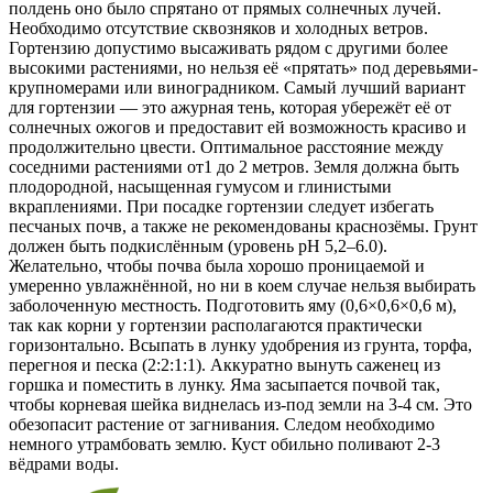
полдень оно было спрятано от прямых солнечных лучей.
Необходимо отсутствие сквозняков и холодных ветров.
Гортензию допустимо высаживать рядом с другими более
высокими растениями, но нельзя её «прятать» под деревьями-
крупномерами или виноградником. Самый лучший вариант
для гортензии — это ажурная тень, которая убережёт её от
солнечных ожогов и предоставит ей возможность красиво и
продолжительно цвести. Оптимальное расстояние между
соседними растениями от1 до 2 метров. Земля должна быть
плодородной, насыщенная гумусом и глинистыми
вкраплениями. При посадке гортензии следует избегать
песчаных почв, а также не рекомендованы краснозёмы. Грунт
должен быть подкислённым (уровень pH 5,2–6.0).
Желательно, чтобы почва была хорошо проницаемой и
умеренно увлажнённой, но ни в коем случае нельзя выбирать
заболоченную местность. Подготовить яму (0,6×0,6×0,6 м),
так как корни у гортензии располагаются практически
горизонтально. Всыпать в лунку удобрения из грунта, торфа,
перегноя и песка (2:2:1:1). Аккуратно вынуть саженец из
горшка и поместить в лунку. Яма засыпается почвой так,
чтобы корневая шейка виднелась из-под земли на 3-4 см. Это
обезопасит растение от загнивания. Следом необходимо
немного утрамбовать землю. Куст обильно поливают 2-3
вёдрами воды.