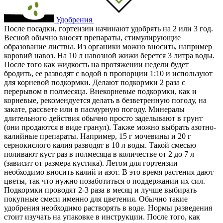
Удобрения
После посадки, гортензии начинают удобрять на 2 или 3 год.
Весной обычно вносят препараты, стимулирующие
образование листвы. Из органики можно вносить, например
коровий навоз. На 10 л навозной жижи берется 3 литра воды.
После того как жидкость на протяжении недели будет
бродить, ее разводят с водой в пропорции 1:10 и используют
для корневой подкормки. Делают подкормки 2 раза с
перерывом в полмесяца. Внекорневые подкормки, как и
корневые, рекомендуется делать в безветренную погоду, на
закате, рассвете или в пасмурную погоду. Минералы
длительного действия обычно просто заделывают в грунт
(они продаются в виде гранул). Также можно выбрать азотно-
калийные препараты. Например, 15 г мочевины и 20 г
сернокислого калия разводят в 10 л воды. Такой смесью
поливают куст раз в полмесяца в количестве от 2 до 7 л
(зависит от размера кустика). Летом для гортензии
необходимо вносить калий и азот. В это время растения дают
цветы, так что нужно позаботиться о поддержании их сил.
Подкормки проводят 2-3 раза в месяц и лучше выбирать
покупные смеси именно для цветения. Обычно такие
удобрения необходимо растворять в воде. Нормы разведения
стоит изучать на упаковке в инструкции. После того, как