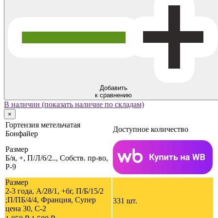
Добавить
к сравнению
В наличии (показать наличие по складам)
×
Гортензия метельчатая
Доступное количество
Бонфайер
Размер
Б/я, +, П/Л/6/2.., Собств. пр-во,
P-9
Размер
2-3 года, A/28/1, +бг, П/Б/15/2
;П/ПБ/4/4, Франция, Супер
331 шт.
цена 30, C-2