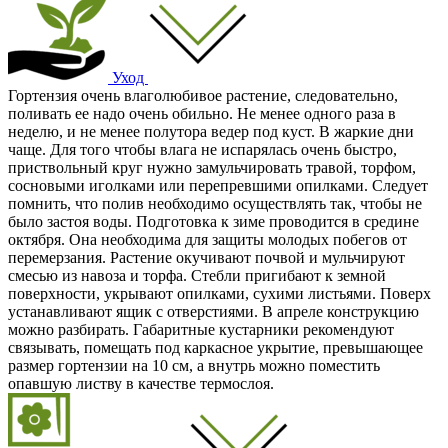
Уход
Гортензия очень влаголюбивое растение, следовательно,
поливать ее надо очень обильно. Не менее одного раза в
неделю, и не менее полутора ведер под куст. В жаркие дни
чаще. Для того чтобы влага не испарялась очень быстро,
приствольный круг нужно замульчировать травой, торфом,
сосновыми иголками или перепревшими опилками. Следует
помнить, что полив необходимо осуществлять так, чтобы не
было застоя воды. Подготовка к зиме проводится в средине
октября. Она необходима для защиты молодых побегов от
перемерзания. Растение окучивают почвой и мульчируют
смесью из навоза и торфа. Стебли пригибают к земной
поверхности, укрывают опилками, сухими листьями. Поверх
устанавливают ящик с отверстиями. В апреле конструкцию
можно разбирать. Габаритные кустарники рекомендуют
связывать, помещать под каркасное укрытие, превышающее
размер гортензии на 10 см, а внутрь можно поместить
опавшую листву в качестве термослоя.