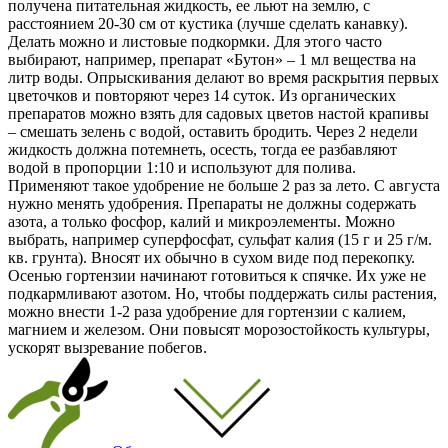
получена питательная жидкость, ее льют на землю, с
расстоянием 20-30 см от кустика (лучше сделать канавку).
Делать можно и листовые подкормки. Для этого часто
выбирают, например, препарат «Бутон» – 1 мл вещества на
литр воды. Опрыскивания делают во время раскрытия первых
цветочков и повторяют через 14 суток. Из органических
препаратов можно взять для садовых цветов настой крапивы
– смешать зелень с водой, оставить бродить. Через 2 недели
жидкость должна потемнеть, осесть, тогда ее разбавляют
водой в пропорции 1:10 и используют для полива.
Применяют такое удобрение не больше 2 раз за лето. С августа
нужно менять удобрения. Препараты не должны содержать
азота, а только фосфор, калий и микроэлементы. Можно
выбрать, например суперфосфат, сульфат калия (15 г и 25 г/м.
кв. грунта). Вносят их обычно в сухом виде под перекопку.
Осенью гортензии начинают готовиться к спячке. Их уже не
подкармливают азотом. Но, чтобы поддержать силы растения,
можно внести 1-2 раза удобрение для гортензии с калием,
магнием и железом. Они повысят морозостойкость культуры,
ускорят вызревание побегов.