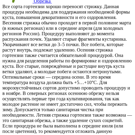
Обрезка
Все сорта гортензии хорошо переносят стрижку. Данная
процедура необходима для поддержания необходимой формы
куста, повышения декоративности и его оздоровления.
Весенняя стрижка обычно проходит в первой половине марта
(в южных регионах) или в середине апреля (для холодных
регионов России). Процедуру выполняют до момента
распускания почек. Удаляют старые фрагменты кустарника.
Укорачивают все ветки до 3–5 почки. Все побеги, которые
растут внутрь, подлежат удалению. Осенняя стрижка
гортензии также считается обязательной процедурой. Она
нужна для разделения работы по формировке и оздоровлению
куста. Все старые, повреждённые и растущие внутрь куста
ветки удаляют, а молодые побеги остаются нетронутыми.
Оптимальные сроки — середина осени. В это время
температура воздуха должна быть +5…+10°С. Для
морозоустойчивых сортов допустимо проводить процедуру и
в ноябре. В северных регионах осеннюю обрезку нельзя
осуществлять первые три года культивирования, так как
молодое растение не имеет достаточно сил, чтобы пережить
зиму. Допускается только санитарная чистка при
необходимости. Летняя стрижка гортензии также возможна —
это санитарная обрезка, а также удаление сухих соцветий.
Если процедура не была выполнена в середине июля (или
после цветения), то рекомендуется отложить данную