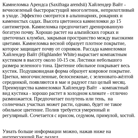
Камнеломка Арендса (Saxifraga arendsii) Хайлендер Вайт -
вечнозеленый быстрорастущий многолетник, неприхотливый
в уходе. Эффектно смотрится в альпинариях, рокариях и
каменистых садах. Высота цветоноса камнеломки до 15
сантиметров. Камнеломка предпочитает дренированную
богатую почву. Хорошо растет на альпийских горках и
цветочных клумбах, закрывая пространство между высокими
цветами. Камнеломка весной образует плотное покрытие,
которое защищает почву от сорняков. Рассада камнеломки
Хайлендер Вайт (Highlander White) вырастает компактным
кустиком в высоту около 10-15 см. Листики небольшого
размера зеленного тона. Цветение обильное покрывает весь
кустик. Подушковидная форма образует ковровое покрытие.
Цветки, многочисленные, белоснежные, с зеленовато-жёлтой
серединкой, появляются в мае и радуют глаз целый месяц.
Преимущества камнеломки Хайлендер Вайт - компактный
вид кустика - хорошо растет в холодном климате - отлично
размножается. Предпочитает полутень или тень, на
солнечных участках может расти, однако, будет не такое
обильное цветение. Полив требуется умеренный и
регулярный. Сочетается с ирисом, седумом, примулой, хостой.
Узнать больше информации можно, нажав ниже на
интересующий Вас раздел