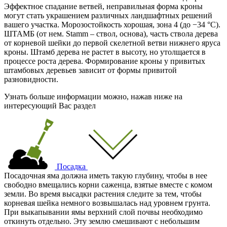
Эффектное спадание ветвей, неправильная форма кроны
могут стать украшением различных ландшафтных решений
вашего участка. Морозостойкость хорошая, зона 4 (до −34 °C).
ШТАМБ (от нем. Stamm – ствол, основа), часть ствола дерева
от корневой шейки до первой скелетной ветви нижнего яруса
кроны. Штамб дерева не растет в высоту, но утолщается в
процессе роста дерева. Формирование кроны у привитых
штамбовых деревьев зависит от формы привитой
разновидности.
Узнать больше информации можно, нажав ниже на
интересующий Вас раздел
Посадка
Посадочная яма должна иметь такую глубину, чтобы в нее
свободно вмещались корни саженца, взятые вместе с комом
земли. Во время высадки растения следите за тем, чтобы
корневая шейка немного возвышалась над уровнем грунта.
При выкапывании ямы верхний слой почвы необходимо
откинуть отдельно. Эту землю смешивают с небольшим