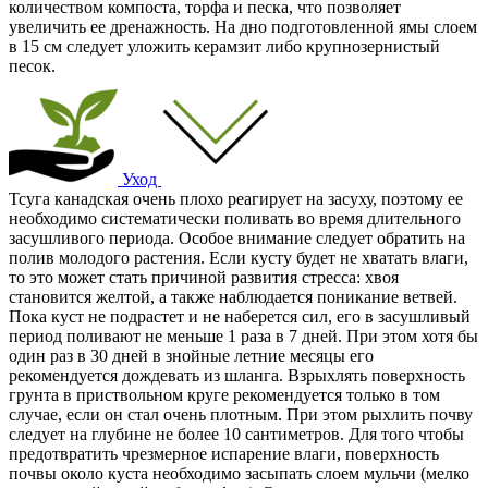
количеством компоста, торфа и песка, что позволяет
увеличить ее дренажность. На дно подготовленной ямы слоем
в 15 см следует уложить керамзит либо крупнозернистый
песок.
Уход
Тсуга канадская очень плохо реагирует на засуху, поэтому ее
необходимо систематически поливать во время длительного
засушливого периода. Особое внимание следует обратить на
полив молодого растения. Если кусту будет не хватать влаги,
то это может стать причиной развития стресса: хвоя
становится желтой, а также наблюдается поникание ветвей.
Пока куст не подрастет и не наберется сил, его в засушливый
период поливают не меньше 1 раза в 7 дней. При этом хотя бы
один раз в 30 дней в знойные летние месяцы его
рекомендуется дождевать из шланга. Взрыхлять поверхность
грунта в приствольном круге рекомендуется только в том
случае, если он стал очень плотным. При этом рыхлить почву
следует на глубине не более 10 сантиметров. Для того чтобы
предотвратить чрезмерное испарение влаги, поверхность
почвы около куста необходимо засыпать слоем мульчи (мелко