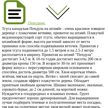
Описание
Тсуга канадская Пендула на штамбе - очень красивое изящное
деревце с плакучими ветвями, привитое на штамб. Плакучий
медленнорастущий сорт тсуги, обычно выращивается в
штамбовой форме, высота растений зависит от места
прививки или способа подвязывания веточек. Привитая у
корня тсуга поднимается до 1.5 метров и на 2.5-3 метра
расползается в ширину. Привитая на штамб "Пендула"
достигает 3-4,5 м. К 10-ти годам достигнет высоты 200 см и
диаметра кроны 150 см. В возрасте 30-ти лет принимает
форму конуса с нерегулярным широким основанием и
способна достичь диаметра 500 см. Хвоя короткая тёмно-
зелёная, мягкая на ощупь. Ветви с хвоей свисают до самой
земли, создавая эффект плакучести дерева. Обладает
приятным хвойным ароматом. Шишки маленькие, овальные,
серовато-бурые, до 2 см длиной, на короткой ножке.
Нуждается в плодородных и влажных почвах. Грунт
предпочитают хорошо дренированный. Для выращивания
лучше подбирать теневые и полузатененные места посадки,
так как на солнечных местах хвоя весной может подгорать.