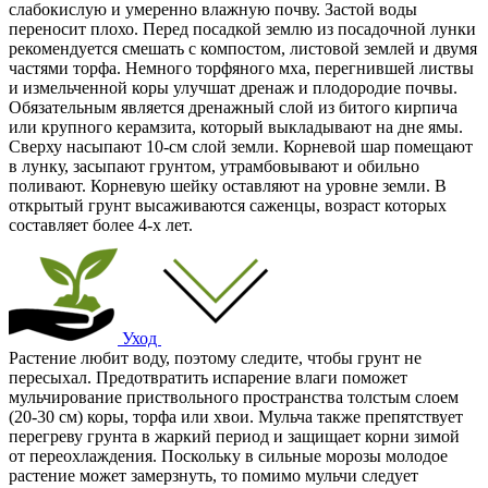
слабокислую и умеренно влажную почву. Застой воды
переносит плохо. Перед посадкой землю из посадочной лунки
рекомендуется смешать с компостом, листовой землей и двумя
частями торфа. Немного торфяного мха, перегнившей листвы
и измельченной коры улучшат дренаж и плодородие почвы.
Обязательным является дренажный слой из битого кирпича
или крупного керамзита, который выкладывают на дне ямы.
Сверху насыпают 10-см слой земли. Корневой шар помещают
в лунку, засыпают грунтом, утрамбовывают и обильно
поливают. Корневую шейку оставляют на уровне земли. В
открытый грунт высаживаются саженцы, возраст которых
составляет более 4-х лет.
Уход
Растение любит воду, поэтому следите, чтобы грунт не
пересыхал. Предотвратить испарение влаги поможет
мульчирование приствольного пространства толстым слоем
(20-30 см) коры, торфа или хвои. Мульча также препятствует
перегреву грунта в жаркий период и защищает корни зимой
от переохлаждения. Поскольку в сильные морозы молодое
растение может замерзнуть, то помимо мульчи следует