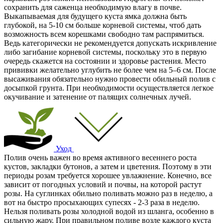
сохранить для саженца необходимую влагу в почве.
Выкапываемая для будущего куста ямка должна быть
глубокой, на 5-10 см больше корневой системы, чтоб дать
возможность всем корешками свободно там распрямиться.
Ведь категорически не рекомендуется допускать искривление
либо загибание корневой системы, поскольку это в первую
очередь скажется на состоянии и здоровье растения. Место
прививки желательно углубить не более чем на 5–6 см. После
высаживания обязательно нужно провести обильный полив с
досыпкой грунта. При необходимости осуществляется легкое
окучивание и затенение от палящих солнечных лучей.
Уход
Полив очень важен во время активного весеннего роста
кустов, закладки бутонов, а затем и цветения. Поэтому в эти
периоды розам требуется хорошее увлажнение. Конечно, все
зависит от погодных условий и почвы, на которой растут
розы. На суглинках обильно поливать можно раз в неделю, а
вот на быстро просыхающих супесях - 2-3 раза в неделю.
Нельзя поливать розы холодной водой из шланга, особенно в
сильную жару. При правильном поливе возле каждого куста