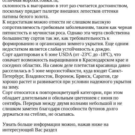
отличная морозостойкость;
склонность к выгоранию в этот раз считается достоинством,
поскольку придает палитре внешних лепестков оттенки
патины белого золота.
К недостаткам можно отнести не слишком высокую
сопротивляемость грибковым заболеваниям, таким как черная
пятнистость и мучнистая роса. Однако эта черта свойственна
большинству сортов так же, как требовательность к
формированию и организации зимнего укрытия. Еще одним
недостатком является слабая устойчивость к дождю.
Сорт адаптирован к 6 зоне USDA (от -23ºС до -18ºС), что
означает возможность выращивания в Краснодарском крае и
соседних областях. На самом деле плетистая красавица давно
расселилась в 5 зоне морозостойкости, куда входят Санкт-
Петербург, Владивосток, Воронеж, Брянск, Саратов, где
хорошо растет и развивается при условии надежного укрытия
на зиму.
Сорт относится к повторноцветущей категории, при этом
обладает длительным и обильным цветением с июня по
сентябрь. Перерыв между двумя волнами небольшой и не
слишком заметен благодаря способности бутонов долго
держаться на стеблях, не осыпаясь.
Узнать больше информации можно, нажав ниже на
интересующий Вас раздел