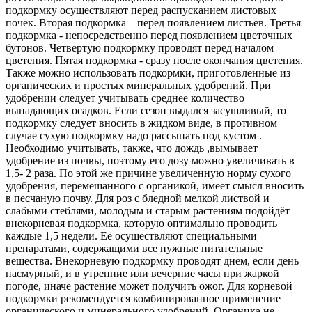
подкормку осуществляют перед распусканием листовых
почек. Вторая подкормка – перед появлением листьев. Третья
подкормка - непосредственно перед появлением цветочных
бутонов. Четвертую подкормку проводят перед началом
цветения. Пятая подкормка - сразу после окончания цветения.
Также можно использовать подкормки, приготовленные из
органических и простых минеральных удобрений. При
удобрении следует учитывать среднее количество
выпадающих осадков. Если сезон выдался засушливый, то
подкормку следует вносить в жидком виде, в противном
случае сухую подкормку надо рассыпать под кустом .
Необходимо учитывать, также, что дождь ,вымывает
удобрение из почвы, поэтому его дозу можно увеличивать в
1,5- 2 раза. По этой же причине увеличенную норму сухого
удобрения, перемешанного с органикой, имеет смысл вносить
в песчаную почву. Для роз с бледной мелкой листвой и
слабыми стеблями, молодым и старым растениям подойдёт
внекорневая подкормка, которую оптимально проводить
каждые 1,5 недели. Её осуществляют специальными
препаратами, содержащими все нужные питательные
вещества. Внекорневую подкормку проводят днем, если день
пасмурный, и в утренние или вечерние часы при жаркой
погоде, иначе растение может получить ожог. Для корневой
подкормки рекомендуется комбинированное применение
органического и минерального удобрений. Органика не