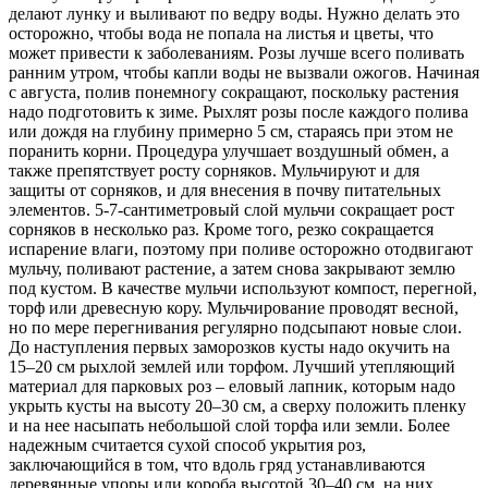
делают лунку и выливают по ведру воды. Нужно делать это
осторожно, чтобы вода не попала на листья и цветы, что
может привести к заболеваниям. Розы лучше всего поливать
ранним утром, чтобы капли воды не вызвали ожогов. Начиная
с августа, полив понемногу сокращают, поскольку растения
надо подготовить к зиме. Рыхлят розы после каждого полива
или дождя на глубину примерно 5 см, стараясь при этом не
поранить корни. Процедура улучшает воздушный обмен, а
также препятствует росту сорняков. Мульчируют и для
защиты от сорняков, и для внесения в почву питательных
элементов. 5-7-сантиметровый слой мульчи сокращает рост
сорняков в несколько раз. Кроме того, резко сокращается
испарение влаги, поэтому при поливе осторожно отодвигают
мульчу, поливают растение, а затем снова закрывают землю
под кустом. В качестве мульчи используют компост, перегной,
торф или древесную кору. Мульчирование проводят весной,
но по мере перегнивания регулярно подсыпают новые слои.
До наступления первых заморозков кусты надо окучить на
15–20 см рыхлой землей или торфом. Лучший утепляющий
материал для парковых роз – еловый лапник, которым надо
укрыть кусты на высоту 20–30 см, а сверху положить пленку
и на нее насыпать небольшой слой торфа или земли. Более
надежным считается сухой способ укрытия роз,
заключающийся в том, что вдоль гряд устанавливаются
деревянные упоры или короба высотой 30–40 см, на них