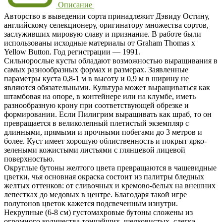
Описание
Авторство в выведении сорта принадлежит Дэвиду Остину,
английскому селекционеру, оригинатору множества сортов,
заслуживших мировую славу и признание. В работе были
использованы исходные материалы от Graham Thomas х
Yellow Button. Год регистрации — 1991.
Сильнорослые кусты обладают возможностью выращивания в
самых разнообразных формах и размерах. Заявленные
параметры куста 0,8-1 м в высоту и 0,9 м в ширину не
являются обязательными. Культура может выращиваться как
штамбовая на опоре, в контейнере или на клумбе, иметь
разнообразную крону при соответствующей обрезке и
формировании. Если Пилигрим выращивать как шраб, то он
превращается в великолепный плетистый экземпляр с
длинными, прямыми и прочными побегами до 3 метров и
более. Куст имеет хорошую облиственность и покрыт ярко-
зелеными кожистыми листьями с глянцевой лицевой
поверхностью.
Округлые бутоны желтого цвета превращаются в чашевидные
цветки, чья основная окраска состоит из палитры бледных
желтых оттенков: от сливочных и кремово-белых на внешних
лепестках до медовых в центре. Благодаря такой игре
полутонов цветок кажется подсвеченным изнутри.
Некрупные (6-8 см) густомахровые бутоны сложены из
огромного количества тончайших, шелковистых, слегка