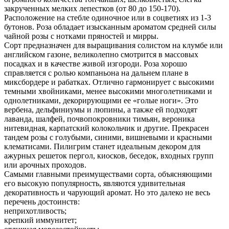
закрученных мелких лепестков (от 80 до 150-170).
Расположение на стебле одиночное или в соцветиях из 1-3
бутонов. Роза обладает изысканным ароматом средней силы
чайной розы с нотками пряностей и мирры.
Сорт предназначен для выращивания солистом на клумбе или
английском газоне, великолепно смотрится в массовых
посадках и в качестве живой изгороди. Роза хорошо
справляется с ролью компаньона на дальнем плане в
миксбордере и рабатках. Отлично гармонирует с высокими
темными хвойниками, менее высокими многолетниками и
однолетниками, декорирующими ее «голые ноги». Это
вербена, дельфиниумы и люпины, а также ей подходят
лаванда, шалфей, почвопокровники тимьян, вероника
нитевидная, карпатский колокольчик и другие. Прекрасен
тандем розы с голубыми, синими, вишневыми и красными
клематисами. Пилигрим станет идеальным декором для
ажурных решеток пергол, киосков, беседок, входных групп
или арочных проходов.
Самыми главными преимуществами сорта, объясняющими
его высокую популярность, являются удивительная
декоративность и чарующий аромат. Но это далеко не весь
перечень достоинств:
неприхотливость;
крепкий иммунитет;