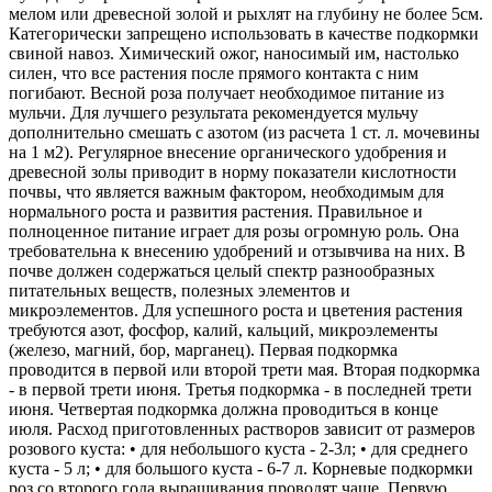
мелом или древесной золой и рыхлят на глубину не более 5см.
Категорически запрещено использовать в качестве подкормки
свиной навоз. Химический ожог, наносимый им, настолько
силен, что все растения после прямого контакта с ним
погибают. Весной роза получает необходимое питание из
мульчи. Для лучшего результата рекомендуется мульчу
дополнительно смешать с азотом (из расчета 1 ст. л. мочевины
на 1 м2). Регулярное внесение органического удобрения и
древесной золы приводит в норму показатели кислотности
почвы, что является важным фактором, необходимым для
нормального роста и развития растения. Правильное и
полноценное питание играет для розы огромную роль. Она
требовательна к внесению удобрений и отзывчива на них. В
почве должен содержаться целый спектр разнообразных
питательных веществ, полезных элементов и
микроэлементов. Для успешного роста и цветения растения
требуются азот, фосфор, калий, кальций, микроэлементы
(железо, магний, бор, марганец). Первая подкормка
проводится в первой или второй трети мая. Вторая подкормка
- в первой трети июня. Третья подкормка - в последней трети
июня. Четвертая подкормка должна проводиться в конце
июля. Расход приготовленных растворов зависит от размеров
розового куста: • для небольшого куста - 2-3л; • для среднего
куста - 5 л; • для большого куста - 6-7 л. Корневые подкормки
роз со второго года выращивания проводят чаще. Первую