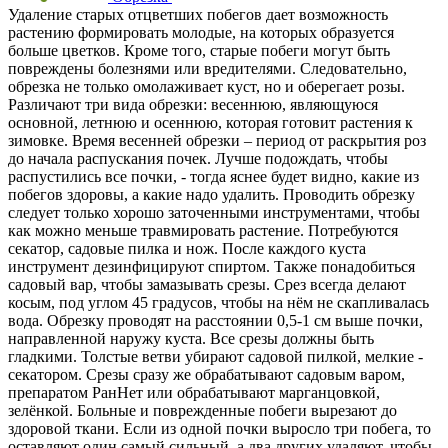
Удаление старых отцветших побегов дает возможность
растению формировать молодые, на которых образуется
больше цветков. Кроме того, старые побеги могут быть
повреждены болезнями или вредителями. Следовательно,
обрезка не только омолаживает куст, но и оберегает розы.
Различают три вида обрезки: весеннюю, являющуюся
основной, летнюю и осеннюю, которая готовит растения к
зимовке. Время весенней обрезки – период от раскрытия роз
до начала распускания почек. Лучше подождать, чтобы
распустились все почки, - тогда яснее будет видно, какие из
побегов здоровы, а какие надо удалить. Проводить обрезку
следует только хорошо заточенными инструментами, чтобы
как можно меньше травмировать растение. Потребуются
секатор, садовые пилка и нож. После каждого куста
инструмент дезинфицируют спиртом. Также понадобиться
садовый вар, чтобы замазывать срезы. Срез всегда делают
косым, под углом 45 градусов, чтобы на нём не скапливалась
вода. Обрезку проводят на расстоянии 0,5-1 см выше почки,
направленной наружу куста. Все срезы должны быть
гладкими. Толстые ветви убирают садовой пилкой, мелкие -
секатором. Срезы сразу же обрабатывают садовым варом,
препаратом РанНет или обрабатывают марганцовкой,
зелёнкой. Больные и поврежденные побеги вырезают до
здоровой ткани. Если из одной почки выросло три побега, то
оставляют один самый сильный, а два других удаляют, чтобы