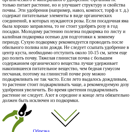
только питает растение, но и улучшает структуру и свойства
почвы. Эти удобрения (например, навоз, компост, торф и т. д.)
содержат питательные элементы в виде органических
соединений, в которых нуждаются розы. Если посадочная яма
была хорошо заправлена, то не стоит удобрять розу в год
посадки. Молодому растению полезна подкормка по листу и
калийная подкормка осенью для подготовки к зимнему
периоду. Сухую подкормку рекомендуется проводить после
обильного полива или дождя. Не следует ссыпать удобрение в
центр куста, необходимо отступить около 10-15 см, затем еще
раз полить почву. Тяжелая глинистая почва с большим
содержанием органического вещества лучше удерживает
накопившееся питательное вещество, чем бедная гумусом
песчаная, поэтому на глинистой почве розу можно
подкармливать не так часто. Если лето выдалось дождливым,
то растение стоит подкармливать чаще, а рекомендуемую дозу
удобрения увеличить. Во время цветения подкармливать
растение не следует. Азот в середине и конце лета обязательно
должен быть исключен из подкормки.
Обрезка