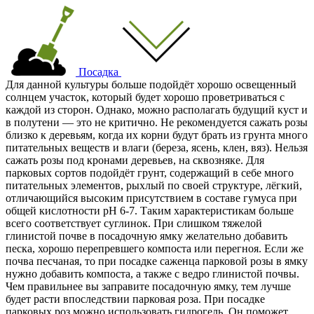
Посадка
Для данной культуры больше подойдёт хорошо освещенный
солнцем участок, который будет хорошо проветриваться с
каждой из сторон. Однако, можно располагать будущий куст и
в полутени — это не критично. Не рекомендуется сажать розы
близко к деревьям, когда их корни будут брать из грунта много
питательных веществ и влаги (береза, ясень, клен, вяз). Нельзя
сажать розы под кронами деревьев, на сквозняке. Для
парковых сортов подойдёт грунт, содержащий в себе много
питательных элементов, рыхлый по своей структуре, лёгкий,
отличающийся высоким присутствием в составе гумуса при
общей кислотности pH 6-7. Таким характеристикам больше
всего соответствует суглинок. При слишком тяжелой
глинистой почве в посадочную ямку желательно добавить
песка, хорошо перепревшего компоста или перегноя. Если же
почва песчаная, то при посадке саженца парковой розы в ямку
нужно добавить компоста, а также с ведро глинистой почвы.
Чем правильнее вы заправите посадочную ямку, тем лучше
будет расти впоследствии парковая роза. При посадке
парковых роз можно использовать гидрогель. Он поможет