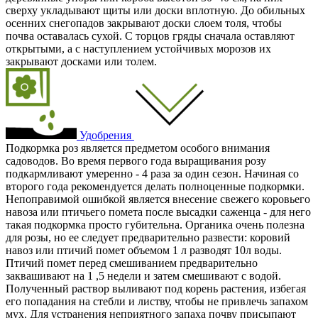
сверху укладывают щиты или доски вплотную. До обильных
осенних снегопадов закрывают доски слоем толя, чтобы
почва оставалась сухой. С торцов гряды сначала оставляют
открытыми, а с наступлением устойчивых морозов их
закрывают досками или толем.
Удобрения
Подкормка роз является предметом особого внимания
садоводов. Во время первого года выращивания розу
подкармливают умеренно - 4 раза за один сезон. Начиная со
второго года рекомендуется делать полноценные подкормки.
Непоправимой ошибкой является внесение свежего коровьего
навоза или птичьего помета после высадки саженца - для него
такая подкормка просто губительна. Органика очень полезна
для розы, но ее следует предварительно развести: коровий
навоз или птичий помет объемом 1 л разводят 10л воды.
Птичий помет перед смешиванием предварительно
заквашивают на 1 ,5 недели и затем смешивают с водой.
Полученный раствор выливают под корень растения, избегая
его попадания на стебли и листву, чтобы не привлечь запахом
мух. Для устранения неприятного запаха почву присыпают