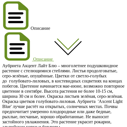
Описание
Описание
Аубриета Акцент Лайт Блю – многолетнее подушковидное
растение с стелющимися стеблями. Листья продолговатые,
серо-зелёные, опушённые. Цветки от светло-голубых
до голубовато-лиловых, в кистевидных соцветиях на концах
побегов. Цветение начинается мае-июне, возможно повторное
цветение в сентябре. Высота растения не более 10-15 см,
ширина 30 см и более. Окраска листьев зелёная, серо-зелёная.
Окраска цветков голубовато-лиловая. Аубриета 'Axcent Light
Blue' лучше растёт на открытых, солнечных местах. Почвы
предпочитает умеренно плодородные или даже бедные,
рыхлые, песчаные, хорошо обработанные. Не выносит
застойного увлажнения. Это растение украсит рокарии,
альпийские горки и бордюры.