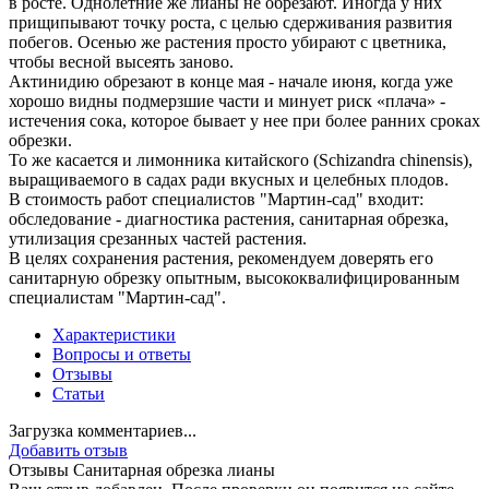
в росте. Однолетние же лианы не обрезают. Иногда у них
прищипывают точку роста, с целью сдерживания развития
побегов. Осенью же растения просто убирают с цветника,
чтобы весной высеять заново.
Актинидию обрезают в конце мая - начале июня, когда уже
хорошо видны подмерзшие части и минует риск «плача» -
истечения сока, которое бывает у нее при более ранних сроках
обрезки.
То же касается и лимонника китайского (Schizandra chinensis),
выращиваемого в садах ради вкусных и целебных плодов.
В стоимость работ специалистов "Мартин-сад" входит:
обследование - диагностика растения, санитарная обрезка,
утилизация срезанных частей растения.
В целях сохранения растения, рекомендуем доверять его
санитарную обрезку опытным, высококвалифицированным
специалистам "Мартин-сад".
Характеристики
Вопросы и ответы
Отзывы
Статьи
Загрузка комментариев...
Добавить отзыв
Отзывы Санитарная обрезка лианы