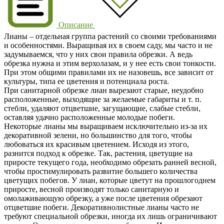
Описание
Лианы – отдельная группа растений со своими требованиями
и особенностями. Выращивая их в своем саду, мы часто и не
задумываемся, что у них свои правила обрезки. А ведь
обрезка нужна и этим верхолазам, и у нее есть свои тонкости.
При этом общими правилами их не назовешь, все зависит от
культуры, типа ее цветения и потенциала роста.
При санитарной обрезке лиан вырезают старые, неудобно
расположенные, выходящие за желаемые габариты и т. п.
стебли, удаляют отцветшие, загущающие, слабые стебли,
оставляя удачно расположенные молодые побеги.
Некоторые лианы мы выращиваем исключительно из-за их
декоративной зелени, но большинство для того, чтобы
любоваться их красивым цветением. Исходя из этого,
разнится подход к обрезке. Так, растения, цветущие на
приросте текущего года, необходимо обрезать ранней весной,
чтобы простимулировать развитие большего количества
цветущих побегов. У лиан, которые цветут на прошлогоднем
приросте, весной производят только санитарную и
омолаживающую обрезку, а уже после цветения обрезают
отцветшие побеги. Декоративнолистные лианы часто не
требуют специальной обрезки, иногда их лишь ограничивают