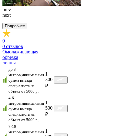
prev
next
Подробнее
0
0
отзывов
Омолаживающая
обрезка
лианы
до 3
1
метров,минимальная
300
сумма выезда
₽
специалиста на
объект от 5000 р,
4-6
1
метров,минимальная
500
сумма выезда
₽
специалиста на
объект от 5000 р,
7-10
1
метров,минимальная