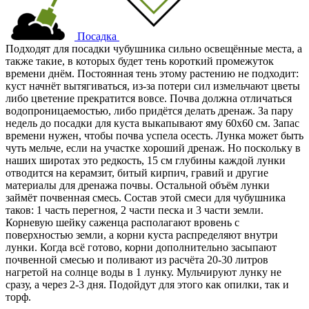
Посадка
Подходят для посадки чубушника сильно освещённые места, а
также такие, в которых будет тень короткий промежуток
времени днём. Постоянная тень этому растению не подходит:
куст начнёт вытягиваться, из-за потери сил измельчают цветы
либо цветение прекратится вовсе. Почва должна отличаться
водопроницаемостью, либо придётся делать дренаж. За пару
недель до посадки для куста выкапывают яму 60х60 см. Запас
времени нужен, чтобы почва успела осесть. Лунка может быть
чуть мельче, если на участке хороший дренаж. Но поскольку в
наших широтах это редкость, 15 см глубины каждой лунки
отводится на керамзит, битый кирпич, гравий и другие
материалы для дренажа почвы. Остальной объём лунки
займёт почвенная смесь. Состав этой смеси для чубушника
таков: 1 часть перегноя, 2 части песка и 3 части земли.
Корневую шейку саженца располагают вровень с
поверхностью земли, а корни куста распределяют внутри
лунки. Когда всё готово, корни дополнительно засыпают
почвенной смесью и поливают из расчёта 20-30 литров
нагретой на солнце воды в 1 лунку. Мульчируют лунку не
сразу, а через 2-3 дня. Подойдут для этого как опилки, так и
торф.