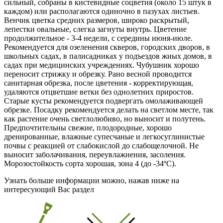
сильный, собраны в кистевидные соцветия (около 15 штук в
каждом) или располагаются одиночно в пазухах листьев.
Венчик цветка средних размеров, широко раскрытый,
лепестки овальные, слегка загнуты внутрь. Цветение
продолжительное - 3-4 недели, с середины
июня-июле
.
Рекомендуется для озеленения скверов, городских дворов, в
школьных садах, в палисадниках у подъездов жиых домов, в
садах при медицинских учреждениях. Чубушник хорошо
переносит стрижку и обрезку. Рано весной проводится
санитарная обрезка, после цветения - корректирующая,
удаляются отцветшие ветки без однолетних приростов.
Старые кусты рекомендуется подвергать омолаживающей
обрезке. Посадку рекомендуется делать на светлом месте, так
как растение очень светлолюбиво, но выносит и полутень.
Предпочтительны свежие, плодородные, хорошо
дренированные, влажные супесчаные и легкосуглинистые
почвы с реакцией от слабокислой до слабощелочной. Не
выносит заболачивания, переувлажнения, засоления.
Морозостойкость сорта хорошая, зона 4 (
до -34ºС
).
Узнать больше информации можно, нажав ниже на
интересующий Вас раздел