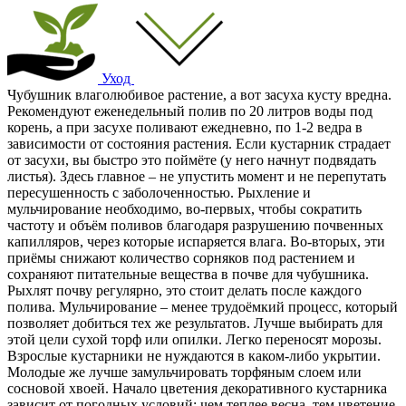
Уход
Чубушник влаголюбивое растение, а вот засуха кусту вредна.
Рекомендуют еженедельный полив по 20 литров воды под
корень, а при засухе поливают ежедневно, по 1-2 ведра в
зависимости от состояния растения. Если кустарник страдает
от засухи, вы быстро это поймёте (у него начнут подвядать
листья). Здесь главное – не упустить момент и не перепутать
пересушенность с заболоченностью. Рыхление и
мульчирование необходимо, во-первых, чтобы сократить
частоту и объём поливов благодаря разрушению почвенных
капилляров, через которые испаряется влага. Во-вторых, эти
приёмы снижают количество сорняков под растением и
сохраняют питательные вещества в почве для чубушника.
Рыхлят почву регулярно, это стоит делать после каждого
полива. Мульчирование – менее трудоёмкий процесс, который
позволяет добиться тех же результатов. Лучше выбирать для
этой цели сухой торф или опилки. Легко переносят морозы.
Взрослые кустарники не нуждаются в каком-либо укрытии.
Молодые же лучше замульчировать торфяным слоем или
сосновой хвоей. Начало цветения декоративного кустарника
зависит от погодных условий: чем теплее весна, тем цветение