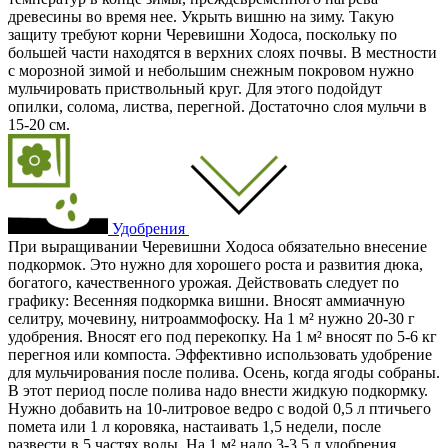
древесины во время нее. Укрыть вишню на зиму. Такую
защиту требуют корни Черевишни Ходоса, поскольку по
большей части находятся в верхних слоях почвы. В местности
с морозной зимой и небольшим снежным покровом нужно
мульчировать приствольный круг. Для этого подойдут
опилки, солома, листва, перегной. Достаточно слоя мульчи в
15-20 см.
Удобрения
При выращивании Черевишни Ходоса обязательно внесение
подкормок. Это нужно для хорошего роста и развития дюка,
богатого, качественного урожая. Действовать следует по
графику: Весенняя подкормка вишни. Вносят аммиачную
селитру, мочевину, нитроаммофоску. На 1 м² нужно 20-30 г
удобрения. Вносят его под перекопку. На 1 м² вносят по 5-6 кг
перегноя или компоста. Эффективно использовать удобрение
для мульчирования после полива. Осень, когда ягоды собраны.
В этот период после полива надо внести жидкую подкормку.
Нужно добавить на 10-литровое ведро с водой 0,5 л птичьего
помета или 1 л коровяка, настаивать 1,5 недели, после
развести в 5 частях воды. На 1 м² надо 3-3,5 л удобрения.