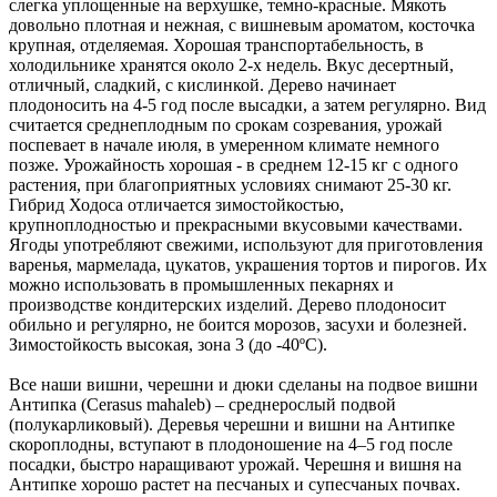
слегка уплощенные на верхушке, темно-красные. Мякоть
довольно плотная и нежная, с вишневым ароматом, косточка
крупная, отделяемая. Хорошая транспортабельность, в
холодильнике хранятся около 2-х недель. Вкус десертный,
отличный,
сладкий
,
с кислинкой
. Дерево начинает
плодоносить на 4-5 год после высадки, а затем регулярно. Вид
считается среднеплодным по срокам созревания, урожай
поспевает в начале
июля
, в умеренном климате немного
позже. Урожайность хорошая - в среднем 12-15 кг с одного
растения, при благоприятных условиях снимают 25-30 кг.
Гибрид Ходоса отличается зимостойкостью,
крупноплодностью и прекрасными вкусовыми качествами.
Ягоды употребляют свежими, используют для приготовления
варенья, мармелада, цукатов, украшения тортов и пирогов. Их
можно использовать в промышленных пекарнях и
производстве кондитерских изделий. Дерево плодоносит
обильно и регулярно, не боится морозов, засухи и болезней.
Зимостойкость высокая, зона 3 (
до -40ºС
).
Все наши вишни, черешни и дюки сделаны на подвое вишни
Антипка (Cerasus mahaleb)
– среднерослый подвой
(полукарликовый). Деревья черешни и вишни на Антипке
скороплодны, вступают в плодоношение на 4–5 год после
посадки, быстро наращивают урожай. Черешня и вишня на
Антипке хорошо растет на песчаных и супесчаных почвах.