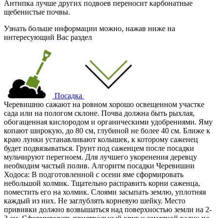
Антипка лучше других подвоев переносит карбонатные
щебенистые почвы.
Узнать больше информации можно, нажав ниже на
интересующий Вас раздел
Посадка
Черевишню сажают на ровном хорошо освещенном участке
сада или на пологом склоне. Почва должна быть рыхлая,
обогащенная кислородом и органическими удобрениями. Яму
копают широкую, до 80 см, глубиной не более 40 см. Ближе к
краю лунки устанавливают колышек, к которому саженец
будет подвязываться. Грунт под саженцем после посадки
мульчируют перегноем. Для лучшего укоренения деревцу
необходим частый полив. Алгоритм посадки Черевишни
Ходоса: В подготовленной с осени яме сформировать
небольшой холмик. Тщательно расправить корни саженца,
поместить его на холмик. Слоями засыпать землю, уплотняя
каждый из них. Не заглублять корневую шейку. Место
прививки должно возвышаться над поверхностью земли на 2-