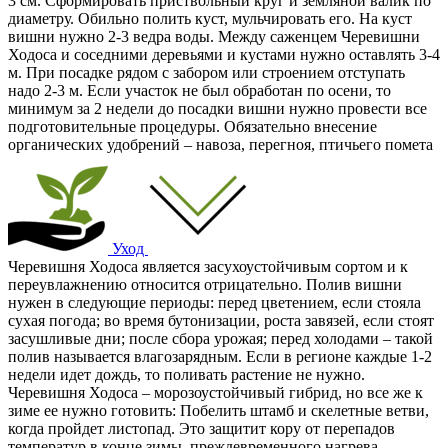
3 см. Сформировать приствольный круг и земляной валик по
диаметру. Обильно полить куст, мульчировать его. На куст
вишни нужно 2-3 ведра воды. Между саженцем Черевишни
Ходоса и соседними деревьями и кустами нужно оставлять 3-4
м. При посадке рядом с забором или строением отступать
надо 2-3 м. Если участок не был обработан по осени, то
минимум за 2 недели до посадки вишни нужно провести все
подготовительные процедуры. Обязательно внесение
органических удобрений – навоза, перегноя, птичьего помета
Уход
Черевишня Ходоса является засухоустойчивым сортом и к
переувлажнению относится отрицательно. Полив вишни
нужен в следующие периоды: перед цветением, если стояла
сухая погода; во время бутонизации, роста завязей, если стоят
засушливые дни; после сбора урожая; перед холодами – такой
полив называется влагозарядным. Если в регионе каждые 1-2
недели идет дождь, то поливать растение не нужно.
Черевишня Ходоса – морозоустойчивый гибрид, но все же к
зиме ее нужно готовить: Побелить штамб и скелетные ветви,
когда пройдет листопад. Это защитит кору от перепадов
температур в конце зимы, преждевременного нагрева