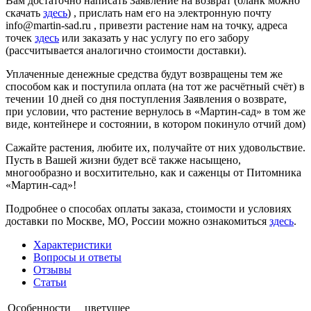
Вам достаточно написать Заявление на возврат (бланк можно
скачать
здесь
) , прислать нам его на электронную почту
info@martin-sad.ru , привезти растение нам на точку, адреса
точек
здесь
или заказать у нас услугу по его забору
(рассчитывается аналогично стоимости доставки).
Уплаченные денежные средства будут возвращены тем же
способом как и поступила оплата (на тот же расчётный счёт) в
течении 10 дней со дня поступления Заявления о возврате,
при условии, что растение вернулось в «Мартин-сад» в том же
виде, контейнере и состоянии, в котором покинуло отчий дом)
Сажайте растения, любите их, получайте от них удовольствие.
Пусть в Вашей жизни будет всё также насыщено,
многообразно и восхитительно, как и саженцы от Питомника
«Мартин-сад»!
Подробнее о способах оплаты заказа, стоимости и условиях
доставки по Москве, МО, России можно ознакомиться
здесь
.
Характеристики
Вопросы и ответы
Отзывы
Статьи
Особенности
цветущее