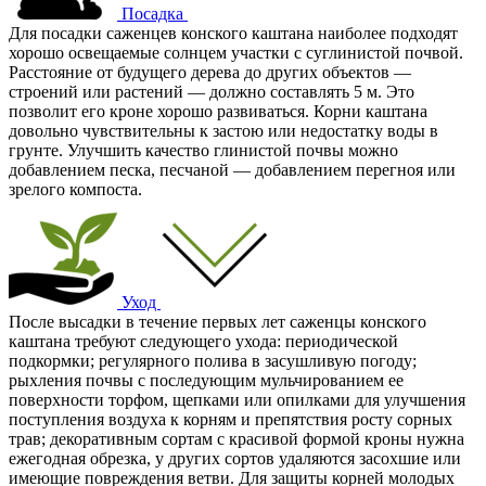
Посадка
Для посадки саженцев конского каштана наиболее подходят
хорошо освещаемые солнцем участки с суглинистой почвой.
Расстояние от будущего дерева до других объектов —
строений или растений — должно составлять 5 м. Это
позволит его кроне хорошо развиваться. Корни каштана
довольно чувствительны к застою или недостатку воды в
грунте. Улучшить качество глинистой почвы можно
добавлением песка, песчаной — добавлением перегноя или
зрелого компоста.
Уход
После высадки в течение первых лет саженцы конского
каштана требуют следующего ухода: периодической
подкормки; регулярного полива в засушливую погоду;
рыхления почвы с последующим мульчированием ее
поверхности торфом, щепками или опилками для улучшения
поступления воздуха к корням и препятствия росту сорных
трав; декоративным сортам с красивой формой кроны нужна
ежегодная обрезка, у других сортов удаляются засохшие или
имеющие повреждения ветви. Для защиты корней молодых