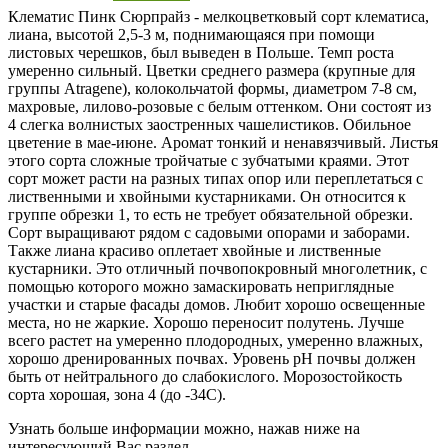
Клематис Пинк Сюрпрайз
- мелкоцветковый сорт клематиса,
лиана, высотой
2,5-3 м
, поднимающаяся при помощи
листовых черешков, был выведен в Польше. Темп роста
умеренно сильный. Цветки среднего размера (крупные для
группы Atragene), колокольчатой формы, диаметром 7-8 см,
махровые,
лилово-розовые
с белым
оттенком. Они состоят из
4 слегка волнистых заостренных чашелистиков. Обильное
цветение в
мае-июне
. Аромат тонкий и ненавязчивый. Листья
этого сорта сложные тройчатые с зубчатыми краями. Этот
сорт может расти на разных типах опор или переплетаться с
лиственными и хвойными кустарниками. Он относится к
группе обрезки 1, то есть не требует обязательной обрезки.
Сорт выращивают рядом с садовыми опорами и заборами.
Также лиана красиво оплетает хвойные и лиственные
кустарники. Это отличный почвопокровный многолетник, с
помощью которого можно замаскировать неприглядные
участки и старые фасады домов. Любит хорошо освещенные
места, но не жаркие. Хорошо переносит полутень. Лучше
всего растет на умеренно плодородных, умеренно влажных,
хорошо дренированных почвах. Уровень pH почвы должен
быть от нейтрального до слабокислого. Морозостойкость
сорта хорошая, зона 4 (
до -34С
).
Узнать больше информации можно, нажав ниже на
интересующий Вас раздел