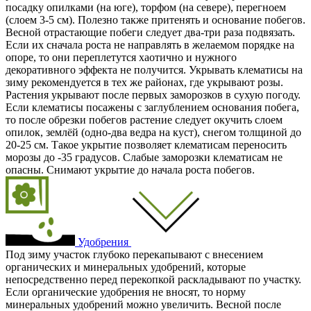
посадку опилками (на юге), торфом (на севере), перегноем
(слоем 3-5 см). Полезно также притенять и основание побегов.
Весной отрастающие побеги следует два-три раза подвязать.
Если их сначала роста не направлять в желаемом порядке на
опоре, то они переплетутся хаотично и нужного
декоративного эффекта не получится. Укрывать клематисы на
зиму рекомендуется в тех же районах, где укрывают розы.
Растения укрывают после первых заморозков в сухую погоду.
Если клематисы посажены с заглублением основания побега,
то после обрезки побегов растение следует окучить слоем
опилок, землёй (одно-два ведра на куст), снегом толщиной до
20-25 см. Такое укрытие позволяет клематисам переносить
морозы до -35 градусов. Слабые заморозки клематисам не
опасны. Снимают укрытие до начала роста побегов.
Удобрения
Под зиму участок глубоко перекапывают с внесением
органических и минеральных удобрений, которые
непосредственно перед перекопкой раскладывают по участку.
Если органические удобрения не вносят, то норму
минеральных удобрений можно увеличить. Весной после