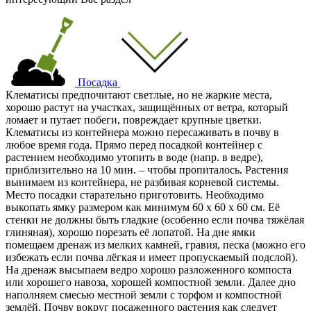
Посадка
Клематисы предпочитают светлые, но не жаркие места,
хорошо растут на участках, защищённых от ветра, который
ломает и путает побеги, повреждает крупные цветки.
Клематисы из контейнера можно пересаживать в почву в
любое время года. Прямо перед посадкой контейнер с
растением необходимо утопить в воде (напр. в ведре),
приблизительно на 10 мин. – чтобы пропиталось. Растения
вынимаем из контейнера, не разбивая корневой системы.
Место посадки старательно приготовить. Необходимо
выкопать ямку размером как минимум 60 x 60 x 60 cм. Её
стенки не должны быть гладкие (особенно если почва тяжёлая
глиняная), хорошо порезать её лопатой. На дне ямки
помещаем дренаж из мелких камней, гравия, песка (можно его
избежать если почва лёгкая и имеет пропускаемый подслой).
На дренаж высыпаем ведро хорошо разложенного компоста
или хорошего навоза, хорошей компостной земли. Далее дно
наполняем смесью местной земли с торфом и компостной
землёй. Почву вокруг посаженного растения как следует