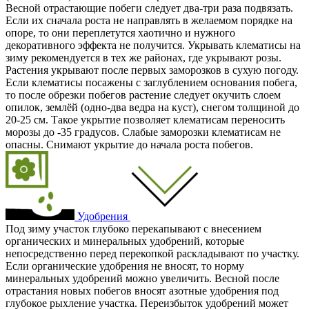
Весной отрастающие побеги следует два-три раза подвязать.
Если их сначала роста не направлять в желаемом порядке на
опоре, то они переплетутся хаотично и нужного
декоративного эффекта не получится. Укрывать клематисы на
зиму рекомендуется в тех же районах, где укрывают розы.
Растения укрывают после первых заморозков в сухую погоду.
Если клематисы посажены с заглублением основания побега,
то после обрезки побегов растение следует окучить слоем
опилок, землёй (одно-два ведра на куст), снегом толщиной до
20-25 см. Такое укрытие позволяет клематисам переносить
морозы до -35 градусов. Слабые заморозки клематисам не
опасны. Снимают укрытие до начала роста побегов.
Удобрения
Под зиму участок глубоко перекапывают с внесением
органических и минеральных удобрений, которые
непосредственно перед перекопкой раскладывают по участку.
Если органические удобрения не вносят, то норму
минеральных удобрений можно увеличить. Весной после
отрастания новых побегов вносят азотные удобрения под
глубокое рыхление участка. Переизбыток удобрений может