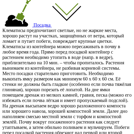
Посадка
Клематисы предпочитают светлые, но не жаркие места,
хорошо растут на участках, защищённых от ветра, который
ломает и путает побеги, повреждает крупные цветки.
Клематисы из контейнера можно пересаживать в почву в
любое время года. Прямо перед посадкой контейнер с
растением необходимо утопить в воде (напр. в ведре),
приблизительно на 10 мин. – чтобы пропиталось. Растения
вынимаем из контейнера, не разбивая корневой системы.
Место посадки старательно приготовить. Необходимо
выкопать ямку размером как минимум 60 x 60 x 60 cм. Её
стенки не должны быть гладкие (особенно если почва тяжёлая
глиняная), хорошо порезать её лопатой. На дне ямки
помещаем дренаж из мелких камней, гравия, песка (можно его
избежать если почва лёгкая и имеет пропускаемый подслой).
На дренаж высыпаем ведро хорошо разложенного компоста
или хорошего навоза, хорошей компостной земли. Далее дно
наполняем смесью местной земли с торфом и компостной
землёй. Почву вокруг посаженного растения как следует
утаптываем, а затем обильно поливаем и мульчируем. Побеги
перед посадкой растения обрезают над первой или второй