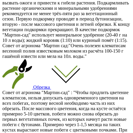
вызвать ожоги и привести к гибели растения. Подкармливать
растение органическими и минеральными удобрениями
рекомендуется не менее трёх-пяти раз за вегетационный
сезон. Первую подкормку проводят в период бутонизации,
вторую - после массового цветения и летней обрезки. К концу
вегетации подкормки прекращают. В качестве подкормок
"Мартин-сад" использует минеральное удобрение (20-40 г на
10 л воды); жидкий коровяк (1:10) или куриный помёт (1:15).
Совет от агронома "Мартин сад:"Очень полезен клематисам
весенний полив известковым молоком из расчёта 100-150 г
гашёной извести или мела на 10л. воды."
Обрезка
Совет от агронома "Мартин-сад" : "Чтобы продлить цветение
клематисов, нельзя допускать одновременного цветения на
всех побегах, поэтому весной необходимо часть из них
обрезать. После массового цветения, когда на кусте остаётся
примерно 5-10 цветков, побеги можно снова обрезать до
первых вегетативных почек, из которых начнут расти новые
побеги с бутонами. Примерно через 1-1,5 месяца на таких
кустах вырастают новые побеги с цветковыми почками. При