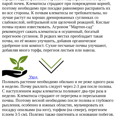
парой почек. Клематисы страдают при повреждении корней,
поэтому необходимо при посадке равномерно расправить их
во все стороны. К почвам клематисы не требовательны, но
лучше растут на хорошо дренированных суглинках со
слабокислой, нейтральной или щелочной реакцией. Кислые
почвы нужно известковать. Агроном "Мартин-сад"
рекомендует сажать клематисы в осушенный, богатый
перегноем суглинок. В редких местах преобладает такая
почва, но её можно улучшить, добавив органическое
удобрение или компост. Сухие песчаные почвы улучшают,
добавляя много торфа, перегноя листьев или навоза.
Уход
Поливать растение необходимо обильно и не реже одного раза
в неделю. Почву рыхлить следует через 2-3 дня после полива.
С наступлением жары клематисы поливают два-три раза в
неделю. Клематисы страдают от перегрева и пересыхания
почвы. Поэтому весной необходимо после полива и глубокого
рыхления, особенно в южных областях, мульчировать их
посадку опилками (на юге), торфом (на севере), перегноем
(слоем 3-5 см). Полезно также притенять и основание побегов.