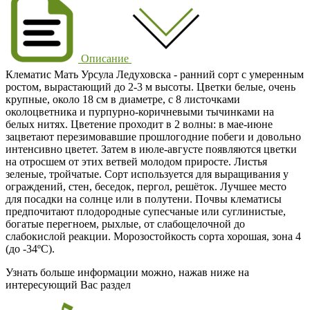
Описание
Клематис Мать Урсула Ледуховска
- ранний сорт с умеренным
ростом, вырастающий до
2-3 м
высоты. Цветки
белые
, очень
крупные, около 18 см в диаметре, с 8 листочками
околоцветника и пурпурно-коричневыми тычинками на
белых нитях. Цветение проходит в 2 волны: в
мае-июне
зацветают перезимовавшие прошлогодние побеги и довольно
интенсивно цветет. Затем в
июле-августе
появляются цветки
на отросшем от этих ветвей молодом приросте. Листья
зеленые, тройчатые. Сорт используется для выращивания у
ограждений, стен, беседок, пергол, решёток. Лучшее место
для посадки на солнце или в полутени. Почвы клематисы
предпочитают плодородные супесчаные или суглинистые,
богатые перегноем, рыхлые, от слабощелочной до
слабокислой реакции. Морозостойкость сорта хорошая, зона 4
(
до -34ºС
).
Узнать больше информации можно, нажав ниже на
интересующий Вас раздел