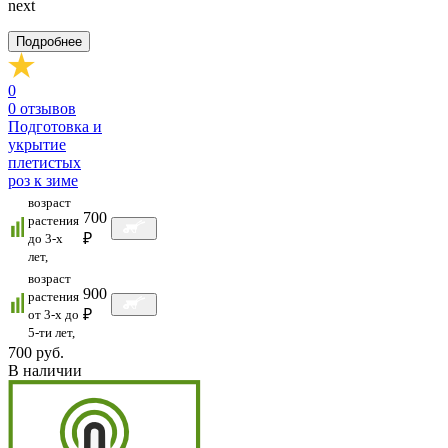
next
Подробнее
0
0
отзывов
Подготовка и
укрытие
плетистых
роз к зиме
возраст
700
растения
₽
до 3-х
лет,
возраст
900
растения
₽
от 3-х до
5-ти лет,
700 руб.
В наличии