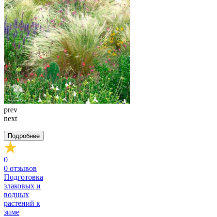
prev
next
Подробнее
0
0
отзывов
Подготовка
злаковых и
водных
растений к
зиме