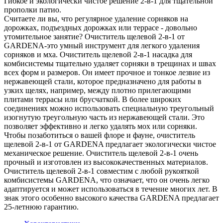
Гибкое и экологически чистое решение 2-в-1 для тщательной
прополки патио.
Считаете ли вы, что регулярное удаление сорняков на
дорожках, подъездных дорожках или террасе - довольно
утомительное занятие? Очиститель щелевой 2-в-1 от
GARDENA-это умный инструмент для легкого удаления
сорняков и мха. Очиститель щелевой 2-в-1 насадка для
комбисистемы тщательно удаляет сорняки в трещинах и швах
всех форм и размеров. Он имеет прочное и тонкое лезвие из
нержавеющей стали, которое предназначено для работы в
узких щелях, например, между плотно прилегающими
плитами террасы или брусчаткой. В более широких
соединениях можно использовать специальную треугольный
изогнутую треугольную часть из нержавеющей стали. Это
позволяет эффективно и легко удалять мох или сорняки.
Чтобы позаботиться о вашей флоре и фауне, очиститель
щелевой 2-в-1 от GARDENA предлагает экологически чистое
механическое решение. Очиститель щелевой 2-в-1 очень
прочный и изготовлен из высококачественных материалов.
Очиститель щелевой 2-в-1 совместим с любой рукояткой
комбисистемы GARDENA, что означает, что он очень легко
адаптируется и может использоваться в течение многих лет. В
знак этого особенно высокого качества GARDENA предлагает
25-летнюю гарантию.