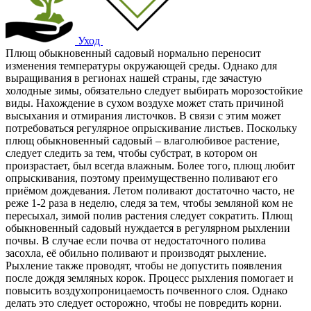
Уход
Плющ обыкновенный садовый нормально переносит
изменения температуры окружающей среды. Однако для
выращивания в регионах нашей страны, где зачастую
холодные зимы, обязательно следует выбирать морозостойкие
виды. Нахождение в сухом воздухе может стать причиной
высыхания и отмирания листочков. В связи с этим может
потребоваться регулярное опрыскивание листьев. Поскольку
плющ обыкновенный садовый – влаголюбивое растение,
следует следить за тем, чтобы субстрат, в котором он
произрастает, был всегда влажным. Более того, плющ любит
опрыскивания, поэтому преимущественно поливают его
приёмом дождевания. Летом поливают достаточно часто, не
реже 1-2 раза в неделю, следя за тем, чтобы земляной ком не
пересыхал, зимой полив растения следует сократить. Плющ
обыкновенный садовый нуждается в регулярном рыхлении
почвы. В случае если почва от недостаточного полива
засохла, её обильно поливают и производят рыхление.
Рыхление также проводят, чтобы не допустить появления
после дождя земляных корок. Процесс рыхления помогает и
повысить воздухопроницаемость почвенного слоя. Однако
делать это следует осторожно, чтобы не повредить корни.