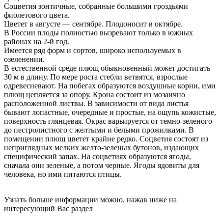
Соцветия зонтичные, собранные большими гроздьями
фиолетового цвета.
Цветет в августе — сентябре. Плодоносит в октябре.
В России плоды полностью вызревают только в южных
районах на 2-й год.
Имеется ряд форм и сортов, широко используемых в
озеленении.
В естественной среде плющ обыкновенный может достигать
30 м в длину. По мере роста стебли ветвятся, взрослые
одревесневают. На побегах образуются воздушные корни, ими
плющ цепляется за опору. Крона состоит из мозаично
расположенной листвы. В зависимости от вида листья
бывают лопастные, очередные и простые, на ощупь кожистые,
поверхность глянцевая. Окрас варьируется от темно-зеленого
до пестролистного с желтыми и белыми прожилками. В
помещении плющ цветет крайне редко. Соцветия состоят из
неприглядных мелких желто-зеленых бутонов, издающих
специфический запах. На соцветиях образуются ягоды,
сначала они зеленые, а потом черные. Ягоды ядовиты для
человека, но ими питаются птицы.
Узнать больше информации можно, нажав ниже на
интересующий Вас раздел