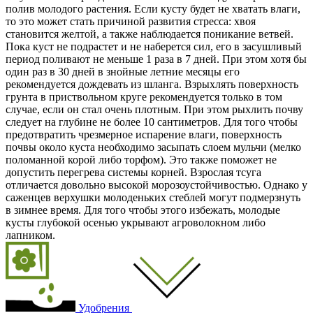
полив молодого растения. Если кусту будет не хватать влаги,
то это может стать причиной развития стресса: хвоя
становится желтой, а также наблюдается поникание ветвей.
Пока куст не подрастет и не наберется сил, его в засушливый
период поливают не меньше 1 раза в 7 дней. При этом хотя бы
один раз в 30 дней в знойные летние месяцы его
рекомендуется дождевать из шланга. Взрыхлять поверхность
грунта в приствольном круге рекомендуется только в том
случае, если он стал очень плотным. При этом рыхлить почву
следует на глубине не более 10 сантиметров. Для того чтобы
предотвратить чрезмерное испарение влаги, поверхность
почвы около куста необходимо засыпать слоем мульчи (мелко
поломанной корой либо торфом). Это также поможет не
допустить перегрева системы корней. Взрослая тсуга
отличается довольно высокой морозоустойчивостью. Однако у
саженцев верхушки молоденьких стеблей могут подмерзнуть
в зимнее время. Для того чтобы этого избежать, молодые
кусты глубокой осенью укрывают агроволокном либо
лапником.
Удобрения