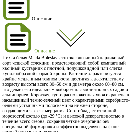
Описание
Описание
Пихта белая Mlada Boleslav - это эксклюзивный карликовый
сорт чешской селекции, представляющий собой компактный
хвойный кустарник с плотной, подушковидной или слегка
куполообразной формой кроны. Растение характеризуется
крайне медленным темпом роста, достигая к десятилетнему
возрасту высоты всего 30–50 см и диаметра около 60–80 см,
что делает его идеальным выбором для миниатюрных садов и
альпинариев. Короткая, густо расположенная хвоя окрашена в
насыщенный темно-зеленый цвет с характерными серебристо-
белыми устьичными полосками на нижней стороне,
создающими эффект мерцания. Сорт обладает отличной
морозостойкостью (до -29 °C) и высокой декоративностью в
течение всего сезона, сохраняя четкие очертания без
специальной формировки и эффектно выделяясь на фоне
камней или мульчи из коры.