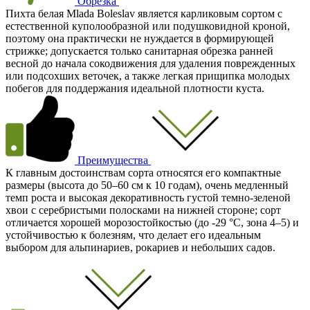
Обрезка
Пихта белая Mlada Boleslav является карликовым сортом с
естественной куполообразной или подушковидной кроной,
поэтому она практически не нуждается в формирующей
стрижке; допускается только санитарная обрезка ранней
весной до начала сокодвижения для удаления поврежденных
или подсохших веточек, а также легкая прищипка молодых
побегов для поддержания идеальной плотности куста.
Преимущества
К главным достоинствам сорта относятся его компактные
размеры (высота до 50–60 см к 10 годам), очень медленный
темп роста и высокая декоративность густой темно-зеленой
хвои с серебристыми полосками на нижней стороне; сорт
отличается хорошей морозостойкостью (до -29 °C, зона 4–5) и
устойчивостью к болезням, что делает его идеальным
выбором для альпинариев, рокариев и небольших садов.