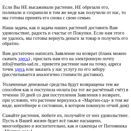
Если Вы НЕ высаживали растение, НЕ обрезали его,
поливали и сохранили в том же виде как получили от нас, то
мы готовы принять его снова с свою семью.
Наша задача, как и задача наших растений доставить Вам
удовольствие, радость и счастье от Покупки. Если нам этого
не удалось, мы готовы вернуть деньги за товар и получить его
обратно.
Вам достаточно написать Заявление на возврат (бланк можно
скачать
здесь
) , прислать нам его на электронную почту
info@martin-sad.ru , привезти растение нам на точку, адреса
точек
здесь
или заказать у нас услугу по его забору
(рассчитывается аналогично стоимости доставки).
Уплаченные денежные средства будут возвращены тем же
способом как и поступила оплата (на тот же расчётный счёт) в
течении 10 дней со дня поступления Заявления о возврате,
при условии, что растение вернулось в «Мартин-сад» в том же
виде, контейнере и состоянии, в котором покинуло отчий дом)
Сажайте растения, любите их, получайте от них удовольствие.
Пусть в Вашей жизни будет всё также насыщено,
многообразно и восхитительно, как и саженцы от Питомника