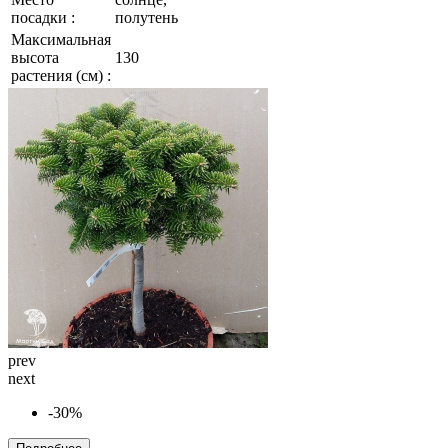
посадки :
полутень
Максимальная
высота
130
растения (см) :
prev
next
-30%