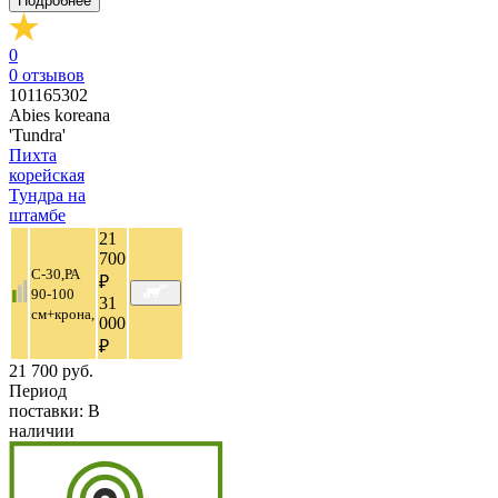
Подробнее
0
0
отзывов
101165302
Abies koreana
'Tundra'
Пихта
корейская
Тундра на
штамбе
21
700
C-30,РА
₽
90-100
31
см+крона,
000
₽
21 700 руб.
Период
поставки:
В
наличии