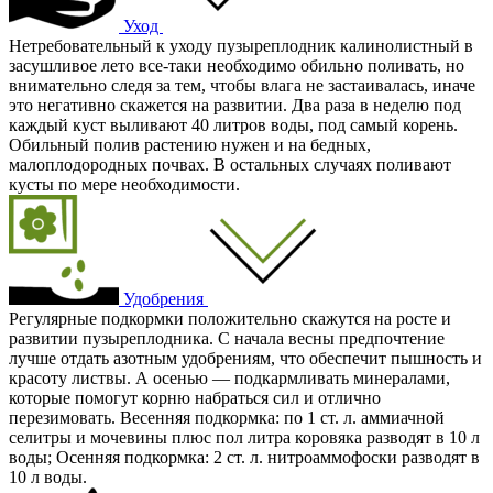
Уход
Нетребовательный к уходу пузыреплодник калинолистный в
засушливое лето все-таки необходимо обильно поливать, но
внимательно следя за тем, чтобы влага не застаивалась, иначе
это негативно скажется на развитии. Два раза в неделю под
каждый куст выливают 40 литров воды, под самый корень.
Обильный полив растению нужен и на бедных,
малоплодородных почвах. В остальных случаях поливают
кусты по мере необходимости.
Удобрения
Регулярные подкормки положительно скажутся на росте и
развитии пузыреплодника. С начала весны предпочтение
лучше отдать азотным удобрениям, что обеспечит пышность и
красоту листвы. А осенью — подкармливать минералами,
которые помогут корню набраться сил и отлично
перезимовать. Весенняя подкормка: по 1 ст. л. аммиачной
селитры и мочевины плюс пол литра коровяка разводят в 10 л
воды; Осенняя подкормка: 2 ст. л. нитроаммофоски разводят в
10 л воды.