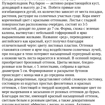
Пузыреплодник Ред барон — активно разрастающийся куст,
доходящий в высоту до 2 м. Побеги прямые или
изгибающиеся дугой, их количество зависит от места посадки,
растения, растущие на солнечных участках гуще. Кора имеет
коричневый цвет с красными оттенками. Листья с гладкой
поверхностью расположены очерёдно, состоят из 3-5
лопастей, доходят по длине до 7 см. Форма, схожа с зеленью
калины, вытянутая с небольшой гофрировкой и ярко
выраженными жилками. Название «ред», переводимое с
английского как красный, куст получил благодаря
отличительной черте: цвету листовых пластин. Оттенки
становятся сочнее и ярче под воздействием солнечных лучей,
при посадке в тени потеряют насыщенный пурпурный колер,
а нижняя часть листа окрасится в зеленый. В осенний период
приобретают бронзовый оттенок. Цветы мелкие, бледно-
розовые или белые, с 5 лепестками, собраны в щитках
диаметром 5 см. Формирование и раскрытие бутонов
происходит с конца мая и до середины июня.
Плоды декоративные, представляют собой сложную листовку,
состоящую из вздутых простых фиолетовых и красных
оттенков, с блестящей и твердой кожурой, меняющие цвет по
мере вызревания и засыхания от розовых оттенков до бурых.
Благодаря листве, имеющей красный насыщенный оттенок,
светлым белым и розовым цветам, а также декоративным
плодам выглядит эффектно с весны до осени. Активно