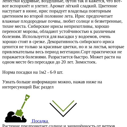
лепестки кудрявые, воздушные, бутон так и кажется, что вот-
вот вспорхнёт и улетит. Аромат лёгкий сладкий. Цветение
наступает в июне, ирис порадует владельца повторным
цветением во второй половине лета. Ирис предпочитает
влажные плодородные почвы, любит солнце и безветренные,
тихие места. Сибирские ирисы неприхотливы, хорошо
переносят морозы, обладают устойчивостью к различным
болезням. Используется для высадки у водоемов, очень
хорошо стоят в срезке. Декоративность сибирского ириса
ценится не только за красивые цветки, но и за листья, которые
привлекательны весь период вегетации.Сорт практически не
поражается болезнями. Разрастается быстро. Может расти на
одном месте без пересадки до 20 лет. Зимостоек.
Норма посадки на 1м2 - 6-9 шт.
Узнать больше информации можно, нажав ниже на
интересующий Вас раздел
Посадка
Растение предпочитает солнце и защищённость от ветров.