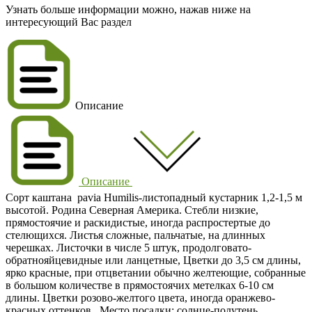
Узнать больше информации можно, нажав ниже на
интересующий Вас раздел
Описание
Описание
Сорт каштана pavia Humilis-листопадный кустарник 1,2-1,5 м
высотой. Родина Северная Америка. Стебли низкие,
прямостоячие и раскидистые, иногда распростертые до
стелющихся. Листья сложные, пальчатые, на длинных
черешках. Листочки в числе 5 штук, продолговато-
обратнояйцевидные или ланцетные, Цветки до 3,5 см длины,
ярко красные, при отцветании обычно желтеющие, собранные
в большом количестве в прямостоячих метелках 6-10 см
длины. Цветки розово-желтого цвета, иногда оранжево-
красных оттенков. Место посадки: солнце-полутень.