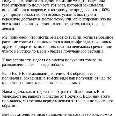
Покупая растения в интернет-магазине «Марти-сад» - Вы
гарантированно получаете тот сорт, который заказывали,
внешний вид и здоровье, к которому не придерёшься, ,100%
-ую приживаемостью без особых усилий, быструю и
бережную доставку в любую точку РФ, ориентированную на
все ваши пожелания, сэкономленное время, силы, нервы,
деньги!
Мы понимаем, что иногда бывают ситуации, когда выбранное
растение совсем не вписывается в ландшафт сада, появились
другие приоритеты по использованию денежных средств или
что-то не устроило Вас в качестве полученного растения.
У вас всегда есть неделя с момента получения товара на
размышления и его возврат/обмен.
Если Вы НЕ высаживали растение, НЕ обрезали его,
поливали и сохранили в том же виде как получили от нас, то
мы готовы принять его снова с свою семью.
Наша задача, как и задача наших растений доставить Вам
удовольствие, радость и счастье от Покупки. Если нам этого
не удалось, мы готовы вернуть деньги за товар и получить его
обратно.
Вам достаточно написать Заявление на возврат (бланк можно