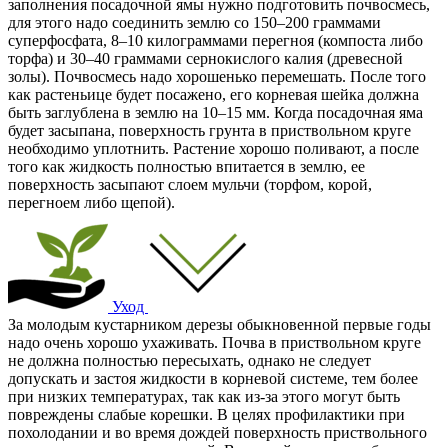
заполнения посадочной ямы нужно подготовить почвосмесь,
для этого надо соединить землю со 150–200 граммами
суперфосфата, 8–10 килограммами перегноя (компоста либо
торфа) и 30–40 граммами сернокислого калия (древесной
золы). Почвосмесь надо хорошенько перемешать. После того
как растеньице будет посажено, его корневая шейка должна
быть заглублена в землю на 10–15 мм. Когда посадочная яма
будет засыпана, поверхность грунта в приствольном круге
необходимо уплотнить. Растение хорошо поливают, а после
того как жидкость полностью впитается в землю, ее
поверхность засыпают слоем мульчи (торфом, корой,
перегноем либо щепой).
Уход
За молодым кустарником дерезы обыкновенной первые годы
надо очень хорошо ухаживать. Почва в приствольном круге
не должна полностью пересыхать, однако не следует
допускать и застоя жидкости в корневой системе, тем более
при низких температурах, так как из-за этого могут быть
повреждены слабые корешки. В целях профилактики при
похолодании и во время дождей поверхность приствольного