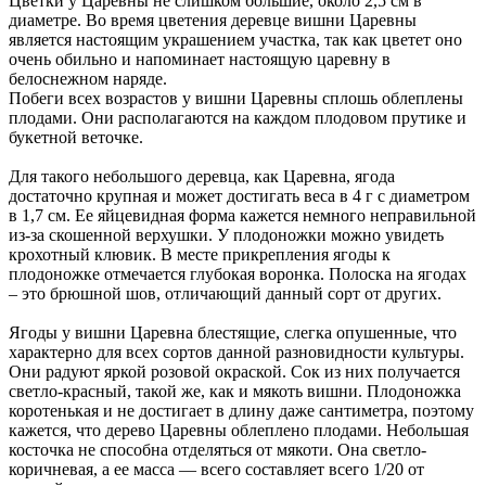
Цветки у Царевны не слишком большие, около 2,5 см в
диаметре. Во время цветения деревце вишни Царевны
является настоящим украшением участка, так как цветет оно
очень обильно и напоминает настоящую царевну в
белоснежном наряде.
Побеги всех возрастов у вишни Царевны сплошь облеплены
плодами. Они располагаются на каждом плодовом прутике и
букетной веточке.
Для такого небольшого деревца, как Царевна, ягода
достаточно крупная и может достигать веса в 4 г с диаметром
в 1,7 см. Ее яйцевидная форма кажется немного неправильной
из-за скошенной верхушки. У плодоножки можно увидеть
крохотный клювик. В месте прикрепления ягоды к
плодоножке отмечается глубокая воронка. Полоска на ягодах
– это брюшной шов, отличающий данный сорт от других.
Ягоды у вишни Царевна блестящие, слегка опушенные, что
характерно для всех сортов данной разновидности культуры.
Они радуют яркой розовой окраской. Сок из них получается
светло-красный, такой же, как и мякоть вишни. Плодоножка
коротенькая и не достигает в длину даже сантиметра, поэтому
кажется, что дерево Царевны облеплено плодами. Небольшая
косточка не способна отделяться от мякоти. Она светло-
коричневая, а ее масса — всего составляет всего 1/20 от