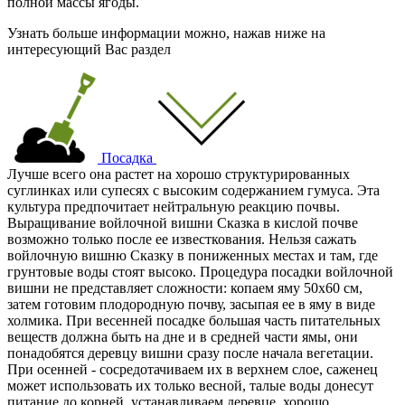
полной массы ягоды.
Узнать больше информации можно, нажав ниже на
интересующий Вас раздел
Посадка
Лучше всего она растет на хорошо структурированных
суглинках или супесях с высоким содержанием гумуса. Эта
культура предпочитает нейтральную реакцию почвы.
Выращивание войлочной вишни Сказка в кислой почве
возможно только после ее известкования. Нельзя сажать
войлочную вишню Сказку в пониженных местах и там, где
грунтовые воды стоят высоко. Процедура посадки войлочной
вишни не представляет сложности: копаем яму 50х60 см,
затем готовим плодородную почву, засыпая ее в яму в виде
холмика. При весенней посадке большая часть питательных
веществ должна быть на дне и в средней части ямы, они
понадобятся деревцу вишни сразу после начала вегетации.
При осенней - сосредотачиваем их в верхнем слое, саженец
может использовать их только весной, талые воды донесут
питание до корней. устанавливаем деревце, хорошо