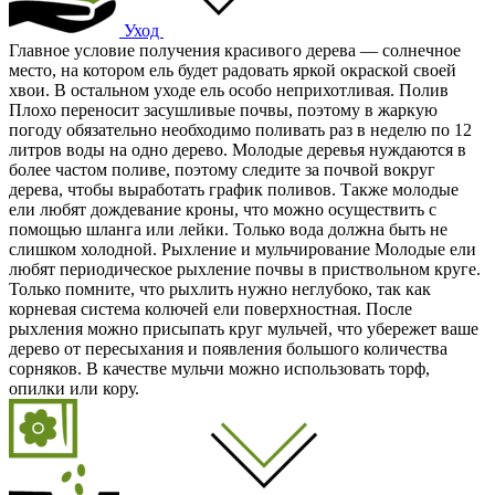
Уход
Главное условие получения красивого дерева — солнечное
место, на котором ель будет радовать яркой окраской своей
хвои. В остальном уходе ель особо неприхотливая. Полив
Плохо переносит засушливые почвы, поэтому в жаркую
погоду обязательно необходимо поливать раз в неделю по 12
литров воды на одно дерево. Молодые деревья нуждаются в
более частом поливе, поэтому следите за почвой вокруг
дерева, чтобы выработать график поливов. Также молодые
ели любят дождевание кроны, что можно осуществить с
помощью шланга или лейки. Только вода должна быть не
слишком холодной. Рыхление и мульчирование Молодые ели
любят периодическое рыхление почвы в приствольном круге.
Только помните, что рыхлить нужно неглубоко, так как
корневая система колючей ели поверхностная. После
рыхления можно присыпать круг мульчей, что убережет ваше
дерево от пересыхания и появления большого количества
сорняков. В качестве мульчи можно использовать торф,
опилки или кору.