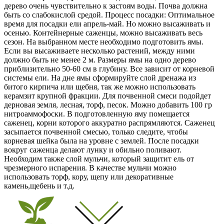
дерево очень чувствительно к застоям воды. Почва должна
быть со слабокислой средой. Процесс посадки: Оптимальное
время для посадки ели апрель-май. Но можно высаживать и
осенью. Контейнерные саженцы, можно высаживать весь
сезон. На выбранном месте необходимо подготовить ямы.
Если вы высаживаете несколько растений, между ними
должно быть не менее 2 м. Размеры ямы на одно дерево
приблизительно 50-60 см в глубину. Все зависит от корневой
системы ели. На дне ямы сформируйте слой дренажа из
битого кирпича или щебня, так же можно использовать
керамзит крупной фракции. Для почвенной смеси подойдет
дерновая земля, лесная, торф, песок. Можно добавить 100 гр
нитроаммофоски. В подготовленную яму помещается
саженец, корни которого аккуратно распрямляются. Саженец
засыпается почвенной смесью, только следите, чтобы
корневая шейка была на уровне с землей. После посадки
вокруг саженца делают лунку и обильно поливают.
Необходим также слой мульчи, который защитит ель от
чрезмерного испарения. В качестве мульчи можно
использовать торф, кору, щепу или декоративные
камень,щебень и т.д.