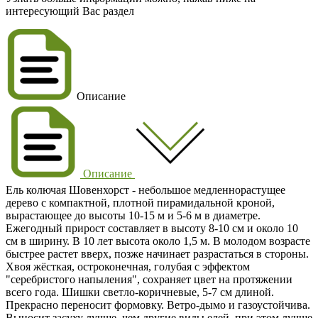
интересующий Вас раздел
Описание
Описание
Ель колючая Шовенхорст
- небольшое медленнорастущее
дерево с компактной, плотной пирамидальной кроной,
вырастающее до высоты
10-15 м
и 5-6 м в диаметре.
Ежегодный прирост составляет в высоту 8-10 см и около 10
см в ширину. В 10 лет высота около
1,5 м
. В молодом возрасте
быстрее растет вверх, позже начинает разрастаться в стороны.
Хвоя жёсткая, остроконечная,
голубая
с эффектом
"серебристого напыления", сохраняет цвет на протяжении
всего года. Шишки светло-коричневые, 5-7 см длиной.
Прекрасно переносит формовку. Ветро-дымо и газоустойчива.
Выносит засуху лучше, чем другие виды елей, при этом лучше